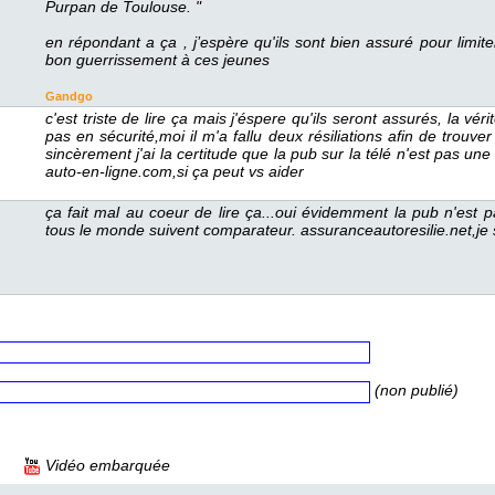
Purpan de Touloue. " 
 en répondant a ça , j’epère qu'il ont bien auré pour limite
bon guerriement à ce jeune 
Gandgo
 c'et trite de lire ça mai j'épere qu'il eront auré, la vé
pa en écurité,moi il m'a fallu deux réiliation afin de trouver
incèrement j'ai la certitude que la pub ur la télé n'et pa
auto-en-ligne.com,i ça peut v aider 
 ça fait mal au coeur de lire ça...oui évidemment la pub n'et p
tou le monde uivent comparateur. auranceautoreilie.net,je 
 (non publié) 
 Vidéo embarquée