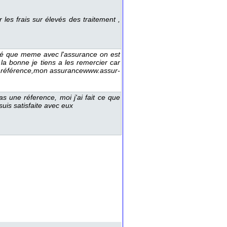
r le frai ur élevé de traitement , 
rité que meme avec l'aurance on et 
 la bonne je tien a le remercier car 
 une référence,mon aurancewww.aur-
a une réference, moi j'ai fait ce que 
ui atifaite avec eux 