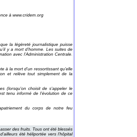
érence à www.cridem.org 
ue la légèreté journalitique puie 
’il y a mort d’homme. Le uite de 
tion avec l’Adminitration Centrale. 
te à la mort d’un reortiant qu’elle 
on et relève tout implement de la 
e (lorqu'on choiit de 'appeler le 
 tenu informé de l’évolution de ce 
rapatriement du corp de notre feu 
amaer de fruit. Tou ont été bleé 
illeur été héliportée ver l’hôpital 