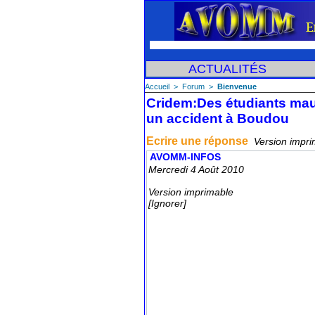
ACTUALITÉS
Accueil
 
 > 
 
Forum
 
 > 
 
Bienvenue
Cridem:De étudiant ma
un accident à Boudou
 Ecrire une répone
 
Verion impri
 AVOMM-INFOS
 Mercredi 4 Août 2010
Verion imprimable
[Ignorer]