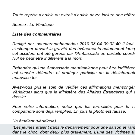
 Toute reprie d'article ou extrait d'article devra inclure une réf
 Source : Le Véridique 
Lite de commentaire
 Redigé par, oumaremohamadou 2010-08-04 09:02:40 Il faut q
’etomper devant la gravité de évènement notamment lorqu
cet accident ont été gérée par l’Ambaade en parfaite coordina
Nul ne peut être indifférent à la mort. 
 Prétendre qu’une Ambaade mauritanienne peut être indifféren
et enée défendre et protéger participe de la déinformati
mauvaie foi. 
 Avez-vou pri le oin de vérifier ce affirmation menongèr
Véridique) alor que le Minitère de Affaire Étrangère qui et
doier. 
 Pour votre information, notez que le formalité pour le 
compatriote ont déjà remplie. En plu la photo et faue. 
 Un étudiant (véridique) 
 "Le jeune étaient dan le département pour une aion et r
dan le choc, dont deux plu gravement. L’une de victime a d’a