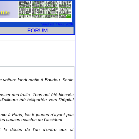
Vendredi 7 Août 2026
 FORUM
oiture lundi matin à Boudou. Seule 
amaer de fruit. Tou ont été bleé 
illeur été héliportée ver l’hôpital 
nie à Pari, le 5 jeune n’ayant pa 
 le caue exacte de l’accident. 
t le décè de l’un d’entre eux et 