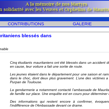
CONTRIBUTIONS
GALERIE
uritanien bleé dan 
mable
 Cinq étudiant mauritanien ont été bleé dan un accident de v
en caue, leur voiture a fait une ortie de route. 
 Le jeune étaient dan le département pour une aion et r
dan le choc, dont deux plu gravement. L’une de victime a d’a
Purpan de Touloue. 
 La gendarmerie a notamment contacté l’ambaade de Maurita
de famille ur place. Une enquête et en cour pour déterminer
 De information qui retent encore à confirmer, évoquen
l’indifférence de l’Ambaade devant ce drame. 