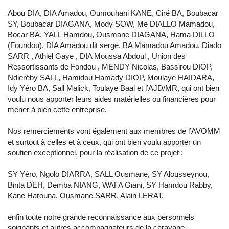
Abou DIA, DIA Amadou, Oumouhani KANE, Ciré BA, Boubacar
SY, Boubacar DIAGANA, Mody SOW, Me DIALLO Mamadou,
Bocar BA, YALL Hamdou, Ousmane DIAGANA, Hama DILLO
(Foundou), DIA Amadou dit serge, BA Mamadou Amadou, Diado
SARR , Athiel Gaye , DIA Moussa Abdoul , Union des
Ressortissants de Fondou , MENDY Nicolas, Bassirou DIOP,
Ndieréby SALL, Hamidou Hamady DIOP, Moulaye HAIDARA,
Idy Yéro BA, Sall Malick, Toulaye Baal et l’AJD/MR, qui ont bien
voulu nous apporter leurs aides matérielles ou financières pour
mener à bien cette entreprise.
Nos remerciements vont également aux membres de l’AVOMM
et surtout à celles et à ceux, qui ont bien voulu apporter un
soutien exceptionnel, pour la réalisation de ce projet :
SY Yéro, Ngolo DIARRA, SALL Ousmane, SY Alousseynou,
Binta DEH, Demba NIANG, WAFA Giani, SY Hamdou Rabby,
Kane Harouna, Ousmane SARR, Alain LERAT.
enfin toute notre grande reconnaissance aux personnels
soignants et autres accompagnateurs de la caravane