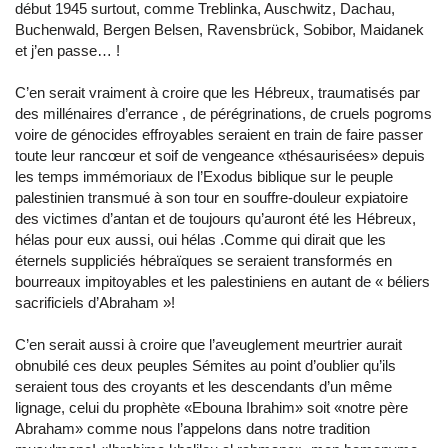
début 1945 surtout, comme Treblinka, Auschwitz, Dachau,
Buchenwald, Bergen Belsen, Ravensbrück, Sobibor, Maidanek
et j’en passe… !
C’en serait vraiment à croire que les Hébreux, traumatisés par
des millénaires d’errance , de pérégrinations, de cruels pogroms
voire de génocides effroyables seraient en train de faire passer
toute leur rancœur et soif de vengeance «thésaurisées» depuis
les temps immémoriaux de l’Exodus biblique sur le peuple
palestinien transmué à son tour en souffre-douleur expiatoire
des victimes d’antan et de toujours qu’auront été les Hébreux,
hélas pour eux aussi, oui hélas .Comme qui dirait que les
éternels suppliciés hébraïques se seraient transformés en
bourreaux impitoyables et les palestiniens en autant de « béliers
sacrificiels d’Abraham »!
C’en serait aussi à croire que l’aveuglement meurtrier aurait
obnubilé ces deux peuples Sémites au point d’oublier qu’ils
seraient tous des croyants et les descendants d’un même
lignage, celui du prophète «Ebouna Ibrahim» soit «notre père
Abraham» comme nous l’appelons dans notre tradition