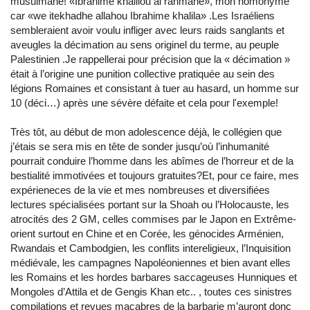
musulmane! «Ibrahime khalilou al rahmane», mon homonyme
car «we itekhadhe allahou Ibrahime khalila» .Les Israéliens
sembleraient avoir voulu infliger avec leurs raids sanglants et
aveugles la décimation au sens originel du terme, au peuple
Palestinien .Je rappellerai pour précision que la « décimation »
était à l’origine une punition collective pratiquée au sein des
légions Romaines et consistant à tuer au hasard, un homme sur
10 (déci…) après une sévère défaite et cela pour l'exemple!
Très tôt, au début de mon adolescence déjà, le collégien que
j’étais se sera mis en tête de sonder jusqu’où l’inhumanité
pourrait conduire l’homme dans les abîmes de l’horreur et de la
bestialité immotivées et toujours gratuites?Et, pour ce faire, mes
expérieneces de la vie et mes nombreuses et diversifiées
lectures spécialisées portant sur la Shoah ou l’Holocauste, les
atrocités des 2 GM, celles commises par le Japon en Extrême-
orient surtout en Chine et en Corée, les génocides Arménien,
Rwandais et Cambodgien, les conflits intereligieux, l’Inquisition
médiévale, les campagnes Napoléoniennes et bien avant elles
les Romains et les hordes barbares saccageuses Hunniques et
Mongoles d’Attila et de Gengis Khan etc.. , toutes ces sinistres
compilations et revues macabres de la barbarie m’auront donc