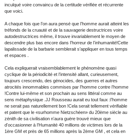
inculqué voire convaincu de la certitude vérifiée et récurrente
que voici.
A chaque fois que l’on aura pensé que l’homme aurait atteint les
tréfonds de la cruauté et de la sauvagerie destructrices voire
autodestructrices même, il trouve invariablement le moyen de
descendre plus bas encore dans l’horreur de l'inhumanité!Cette
lapalissade de la barbarie semblerait s’appliquer en tous temps
et espaces .
Cela expliquerait vraisemblablement le phénomène quasi
cyclique de la périodicité et l’intensité allant, curieusement,
toujours crescendo, des génocides, des guerres et autres
atrocités innommables commises par l’homme contre l’homme
!Contre lui-même et son prochain au sens littéral comme au
sens métaphysique .JJ Rousseau aurait eu tout faux :l’homme
ne serait pas naturellement bon !Cela serait tellement vérifiable
et patent que le «surhomme Nietzschéen» du 20ème siècle au
zénith de sa civilisation n'aura guère trouvé mieux que
d'occasionner à l’Humanité 40 millions de victimes lors de la
1ère GM et près de 65 millions après la 2ème GM , et cela en