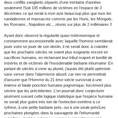
deux conflits sanglants séparés d’une trentaine d’années
seulement !Soit 105 millions de victimes en l’espace de 3
décennies ce qui serait à mon avis beaucoup plus que tous les
vandalismes et massacres commis par les Huns, les Mongols,
les Romains , Napoléon etc.. ,réunis sur plus de 2 millénaires !!
Ayant donc observé la régularité quasi métronomique et
constamment ascensionnelle avec laquelle l’homme semblerait
jouer voire se jouer de son destin, il ne serait donc à craindre
que les prochains siècles ne soient plus exigeants encore en
sacrifices humains, en réclamant leur tribut majoré et bonifié de
misères et de victimes de l’insoutenable barbarie inhumaine .En
parlant de siècles à venir au pluriel, j’aurais été plutôt optimiste
sans verser dans l’alarmisme abusif, car rien ne permettrait
d’assurer que l’Homme du 21 ème siècle survivrait à une
énième et fatale ponction humaine pogromique, forcément plus
sévère que les précédentes .L’on pourrait donc conjecturer
aisément suivant cette logique statistique que l’espèce humaine
ne serait plus guère très loin de l’extinction extrême à ce
rythme, à une petite barbarie près, oui à une seule près!Les
prochaines plongées dans la sauvagerie de l’inhumanité