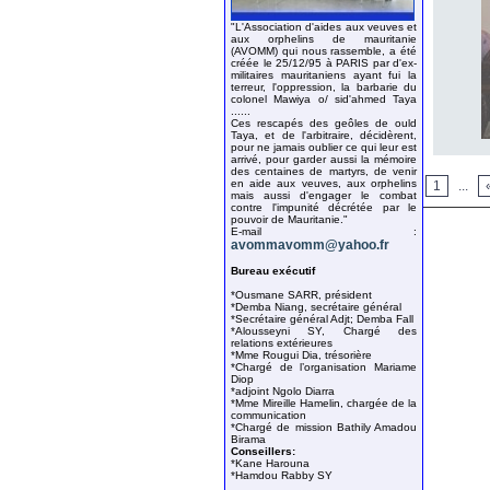
"L'Association d'aides aux veuves et
aux orphelins de mauritanie
(AVOMM) qui nous rassemble, a été
créée le 25/12/95 à PARIS par d'ex-
militaires mauritaniens ayant fui la
terreur, l'oppression, la barbarie du
colonel Mawiya o/ sid'ahmed Taya
......
Ces rescapés des geôles de ould
Taya, et de l'arbitraire, décidèrent,
pour ne jamais oublier ce qui leur est
arrivé, pour garder aussi la mémoire
des centaines de martyrs, de venir
en aide aux veuves, aux orphelins
1
...
mais aussi d'engager le combat
contre l'impunité décrétée par le
pouvoir de Mauritanie."
E-mail :
avommavomm@yahoo.fr
Bureau exécutif
*Ousmane SARR, président
*Demba Niang, secrétaire général
*Secrétaire général Adjt; Demba Fall
*Alousseyni SY, Chargé des
relations extérieures
*Mme Rougui Dia, trésorière
*Chargé de l’organisation Mariame
Diop
*adjoint Ngolo Diarra
*Mme Mireille Hamelin, chargée de la
communication
*Chargé de mission Bathily Amadou
Birama
Conseillers:
*Kane Harouna
*Hamdou Rabby SY