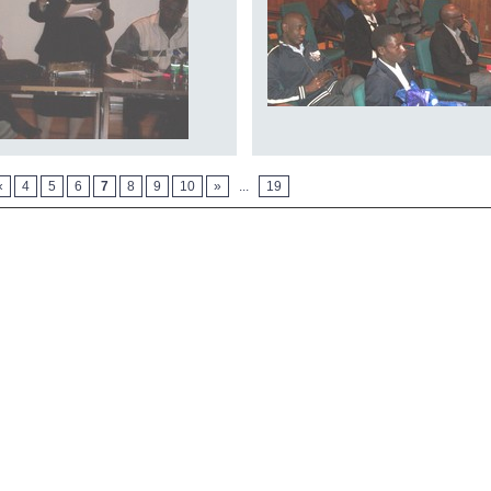
«
4
5
6
7
8
9
10
»
...
19