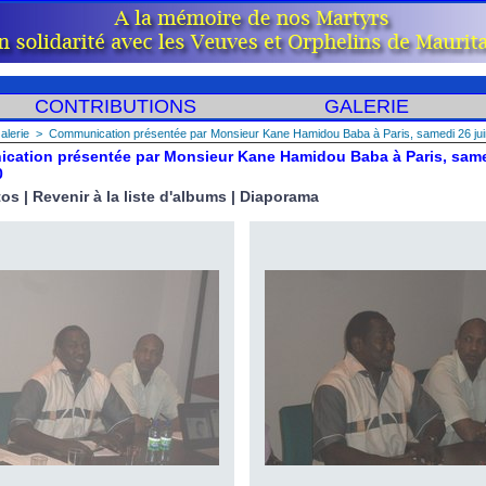
CONTRIBUTIONS
GALERIE
alerie
>
Communication présentée par Monsieur Kane Hamidou Baba à Paris, samedi 26 ju
cation présentée par Monsieur Kane Hamidou Baba à Paris, same
0
tos
|
Revenir à la liste d'albums
|
Diaporama