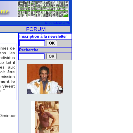
Jeudi 6 Août 2026
FORUM
Inscription à la newsletter
times de
Recherche
ans les
ndividus
 fait il
tes aux
oit être
mission
ment le
s vivent
. "
Diminuer