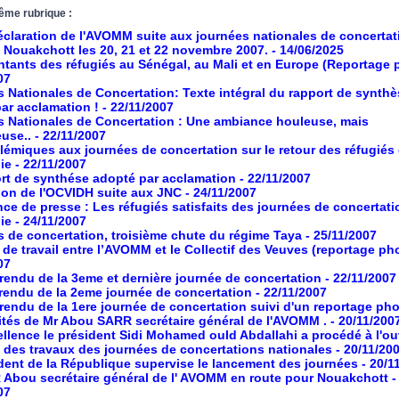
ême rubrique :
éclaration de l'AVOMM suite aux journées nationales de concertat
 Nouakchott les 20, 21 et 22 novembre 2007.
- 14/06/2025
tants des réfugiés au Sénégal, au Mali et en Europe (Reportage
07
 Nationales de Concertation: Texte intégral du rapport de synthè
ar acclamation !
- 22/11/2007
 Nationales de Concertation : Une ambiance houleuse, mais
euse..
- 22/11/2007
lémiques aux journées de concertation sur le retour des réfugiés
nie
- 22/11/2007
rt de synthése adopté par acclamation
- 22/11/2007
ion de l'OCVIDH suite aux JNC
- 24/11/2007
ce de presse : Les réfugiés satisfaits des journées de concertati
nie
- 24/11/2007
 de concertation, troisième chute du régime Taya
- 25/11/2007
de travail entre l’AVOMM et le Collectif des Veuves (reportage ph
07
endu de la 3eme et dernière journée de concertation
- 22/11/2007
endu de la 2eme journée de concertation
- 22/11/2007
endu de la 1ere journée de concertation suivi d'un reportage pho
vités de Mr Abou SARR secrétaire général de l'AVOMM .
- 20/11/200
llence le président Sidi Mohamed ould Abdallahi a procédé à l'ou
le des travaux des journées de concertations nationales
- 20/11/20
dent de la République supervise le lancement des journées
- 20/1
Abou secrétaire général de l' AVOMM en route pour Nouakchott
-
07