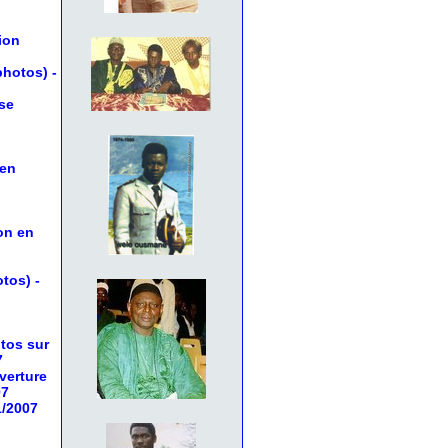
ion
 photos)
-
se
 en
on en
otos)
-
tos sur
7
verture
07
1/2007