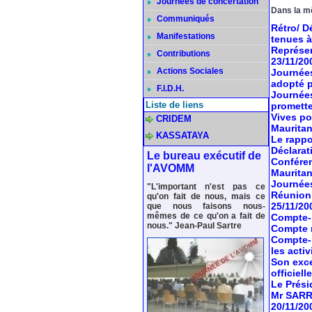
Journées de concertation
Dans la m
Communiqués
Rétro/ D
Manifestations
tenues à
Représen
Contributions
23/11/20
Actions Sociales
Journées
adopté p
F.I.D.H.
Journées
Liste de liens
promett
Vives po
CRIDEM
Maurita
KASSATAYA
Le rappo
Déclarat
Le bureau exécutif de
Conféren
l'AVOMM
Maurita
Journées
"L'important n'est pas ce
Réunion 
qu'on fait de nous, mais ce
25/11/20
que nous faisons nous-
mêmes de ce qu'on a fait de
Compte-r
nous." Jean-Paul Sartre
Compte r
Compte-r
les acti
Son exce
officiel
Le Prési
Mr SARR 
20/11/20