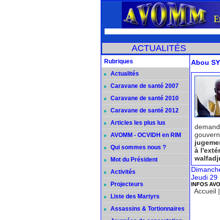
ACTUALITÉS
Rubriques
Abou SY
Actualités
Caravane de santé 2007
Caravane de santé 2010
Caravane de santé 2012
Articles les plus lus
demandé
gouvern
AVOMM - OCVIDH en RIM
jugemen
Qui sommes nous ?
à l'exté
walfadjr
Mot du Président
Dimanche
Activités
Jeudi 29
Projecteurs
INFOS AV
Accueil
Liste des Martyrs
Assassins & Tortionnaires