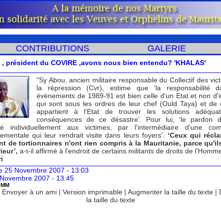
CONTRIBUTIONS
GALERIE
 , président du COVIRE ,avons nous bien entendu? 'KHALAS'
"Sy Abou, ancien militaire responsable du Collectif des vic
la répression (Cvr), estime que ‘la responsabilité d
évènements de 1989-91 est bien celle d'un Etat et non d'i
qui sont sous les ordres de leur chef (Ould Taya) et de ce
appartient à l'Etat de trouver les solutions adéqua
conséquences de ce désastre’. Pour lui, ‘le pardon d
 individuellement aux victimes, par l'intermédiaire d'une com
ementale qui leur rendrait visite dans leurs foyers’.
‘Ceux qui récla
t de tortionnaires n'ont rien compris à la Mauritanie, parce qu'il
rieur’,
a-t-il affirmé à l'endroit de certains militants de droits de l'Homme
i
 25 Novembre 2007 - 13:03
 Novembre 2007 - 13:45
OMM
|
Envoyer à un ami
|
Version imprimable
|
Augmenter la taille du texte
|
la taille du texte