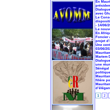
En Mauri
préside
Dialogue
avec Gh
Le Conse
dispositi
- 14/06/
Le nouve
En Afriq
Foncier 
projet d’
Une cent
03/06/20
Mauritan
Mariem 
Dialogue
une réun
Sénégal 
politiqu
Mauritan
filière 
Mauritan
d’élégan
1
2