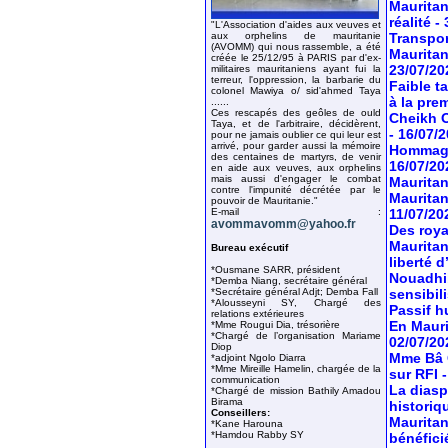
Mauritan
réalité
-
"L'Association d'aides aux veuves et
aux orphelins de mauritanie
Transport
(AVOMM) qui nous rassemble, a été
Mauritan
créée le 25/12/95 à PARIS par d'ex-
23/07/20
militaires mauritaniens ayant fui la
terreur, l'oppression, la barbarie du
Faible t
colonel Mawiya o/ sid'ahmed Taya
à la pre
......
Ces rescapés des geôles de ould
Cheikh O
Taya, et de l'arbitraire, décidèrent,
- 16/07/
pour ne jamais oublier ce qui leur est
arrivé, pour garder aussi la mémoire
Hommage 
des centaines de martyrs, de venir
16/07/20
en aide aux veuves, aux orphelins
mais aussi d'engager le combat
Mauritan
contre l'impunité décrétée par le
Mauritan
pouvoir de Mauritanie."
E-mail :
11/07/20
avommavomm@yahoo.fr
Des roya
Mauritan
Bureau exécutif
liberté 
*Ousmane SARR, président
Nouadhib
*Demba Niang, secrétaire général
*Secrétaire général Adjt; Demba Fall
sensibil
*Alousseyni SY, Chargé des
Passif hu
relations extérieures
En Mauri
*Mme Rougui Dia, trésorière
*Chargé de l’organisation Mariame
02/07/20
Diop
Mme Bâ C
*adjoint Ngolo Diarra
*Mme Mireille Hamelin, chargée de la
sur RFI
communication
La diasp
*Chargé de mission Bathily Amadou
Birama
historiq
Conseillers:
Mauritan
*Kane Harouna
*Hamdou Rabby SY
bénéfici