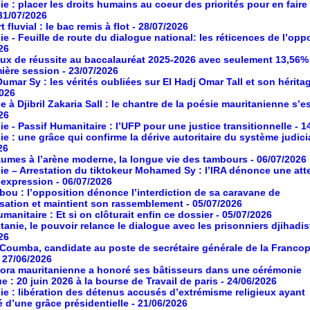
ie : placer les droits humains au coeur des priorités pour en faire
 31/07/2026
 fluvial : le bac remis à flot
- 28/07/2026
ie - Feuille de route du dialogue national: les réticences de l’opp
26
aux de réussite au baccalauréat 2025-2026 avec seulement 13,56%
mière session
- 23/07/2026
umar Sy : les vérités oubliées sur El Hadj Omar Tall et son hérita
2026
à Djibril Zakaria Sall : le chantre de la poésie mauritanienne s’es
26
ie - Passif Humanitaire : l’UFP pour une justice transitionnelle
- 1
ie : une grâce qui confirme la dérive autoritaire du système judici
26
umes à l’arène moderne, la longue vie des tambours
- 06/07/2026
ie – Arrestation du tiktokeur Mohamed Sy : l’IRA dénonce une atte
d’expression
- 06/07/2026
ou : l’opposition dénonce l’interdiction de sa caravane de
isation et maintient son rassemblement
- 05/07/2026
manitaire : Et si on clôturait enfin ce dossier
- 05/07/2026
tanie, le pouvoir relance le dialogue avec les prisonniers djihadis
26
oumba, candidate au poste de secrétaire générale de la Franco
- 27/06/2026
ora mauritanienne a honoré ses bâtisseurs dans une cérémonie
ue : 20 juin 2026 à la bourse de Travail de paris
- 24/06/2026
ie : libération des détenus accusés d’extrémisme religieux ayant
é d’une grâce présidentielle
- 21/06/2026