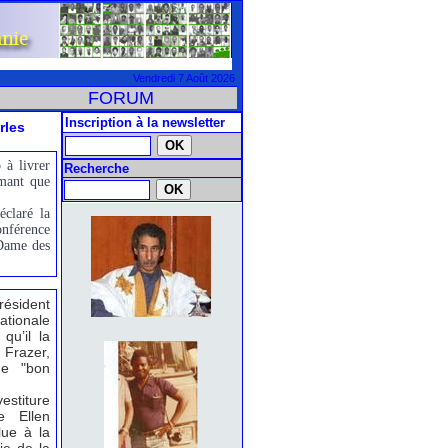
Vendredi 7 Août 2026
FORUM
Inscription à la newsletter
rles
 à livrer
Recherche
imant que
éclaré la
onférence
 Dame des
sident
ationale
qu’il la
Frazer,
 de "bon
estiture
e Ellen
lue à la