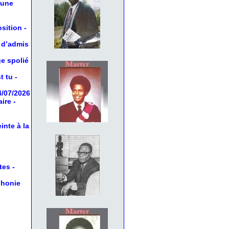
 une
osition
-
 d’admis
ge spolié
t tu
-
4/07/2026
aire
-
inte à la
tes
-
phonie