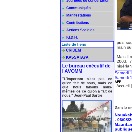
Journées de concertation
Communiqués
Manifestations
Contributions
Actions Sociales
F.I.D.H.
puis sou
Liste de liens
main sur
CRIDEM
Mais l’e
KASSATAYA
2003, n’
Le bureau exécutif de
nigérian
l'AVOMM
Samedi 1
Samedi 1
"L'important n'est pas ce
AFP
qu'on fait de nous, mais ce
Accueil
que nous faisons nous-
mêmes de ce qu'on a fait de
nous." Jean-Paul Sartre
Dans la m
Nouakcho
- 06/08/
Mauritan
publiqu