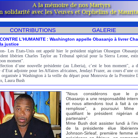
CONTRIBUTIONS
GALERIE
CONTRE L’HUMANITE : Washington appelle Obasanjo à livrer Cha
la justice
on- Les Etats-Unis ont appelé hier le président nigérian Olusegun Obasanjo
sident libérien Charles Taylor au Tribunal spécial pour la Sierra Leone, est
e bon moment".
élection d’une nouvelle présidente (au Liberia), c’est le bon moment", a d
e d’Etat adjointe pour les Affaires africaines, Jendayi Frazer, au cours d’une c
e organisée à Washington à la veille du départ pour Monrovia de la Première
is, Laura Bush
"Nous considérons que le pré
Obasanjo a une responsabilité intern
et nous attendons tout à fait à ce 
remplisse", a poursuivi Mme 
qualifiant le président nigérian
partenaire".
Mme Bush doit assister lundi à l’inv
de la présidente élue libérienn
Johnson-Sirleaf, première femme é