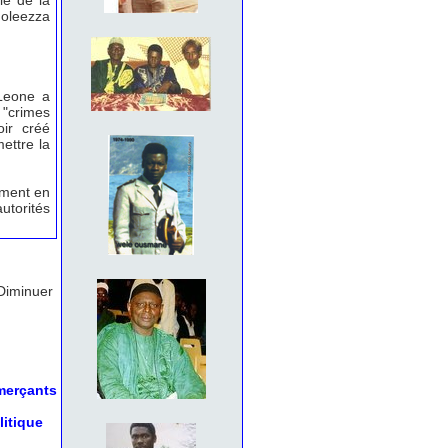
ie de la
doleezza
 Leone a
 "crimes
oir créé
ettre la
ement en
autorités
Diminuer
mmerçants
litique