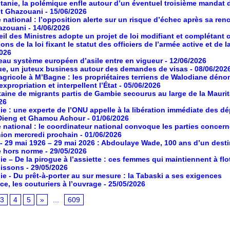
tanie, la polémique enfle autour d’un éventuel troisième mandat 
nt Ghazouani
- 15/06/2026
 national : l’opposition alerte sur un risque d’échec après sa ren
azouani
- 14/06/2026
il des Ministres adopte un projet de loi modifiant et complétant 
ons de la loi fixant le statut des officiers de l’armée active et de l
2026
au système européen d’asile entre en vigueur
- 12/06/2026
ue, un juteux business autour des demandes de visas
- 08/06/202
agricole à M’Bagne : les propriétaires terriens de Walodiane dén
expropriation et interpellent l’État
- 05/06/2026
aine de migrants partis de Gambie secourus au large de la Maurit
26
ie : une experte de l’ONU appelle à la libération immédiate des d
Dieng et Ghamou Achour
- 01/06/2026
 national : le coordinateur national convoque les parties concer
ion mercredi prochain
- 01/06/2026
- 29 mai 1926 – 29 mai 2026 : Abdoulaye Wade, 100 ans d’un desti
e hors norme
- 29/05/2026
ie – De la pirogue à l’assiette : ces femmes qui maintiennent à flot
poissons
- 29/05/2026
ie - Du prêt-à-porter au sur mesure : la Tabaski a ses exigences
ce, les couturiers à l’ouvrage
- 25/05/2026
3
4
5
»
...
609