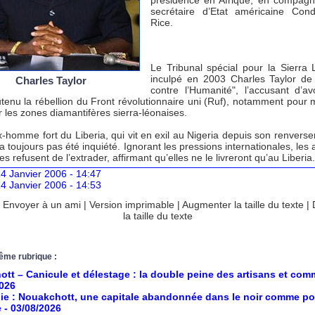
présidence en Afrique, en compagn
secrétaire d’Etat américaine Con
Rice.
Le Tribunal spécial pour la Sierra
inculpé en 2003 Charles Taylor de
Charles Taylor
contre l’Humanité", l’accusant d’av
tenu la rébellion du Front révolutionnaire uni (Ruf), notamment pour m
 les zones diamantifères sierra-léonaises.
x-homme fort du Liberia, qui vit en exil au Nigeria depuis son renvers
a toujours pas été inquiété. Ignorant les pressions internationales, les 
es refusent de l’extrader, affirmant qu’elles ne le livreront qu’au Liberia.
4 Janvier 2006 - 14:47
4 Janvier 2006 - 14:53
|
Envoyer à un ami
|
Version imprimable
|
Augmenter la taille du texte
|
la taille du texte
ême rubrique :
tt – Canicule et délestage : la double peine des artisans et co
2026
ie : Nouakchott, une capitale abandonnée dans le noir comme po
e
- 03/08/2026