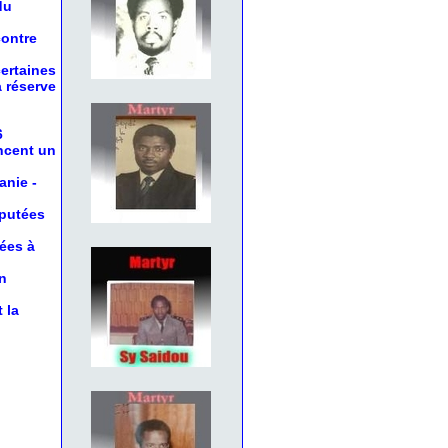
du
contre
certaines
a réserve
6
oncent un
anie
-
éputées
nées à
n
 la