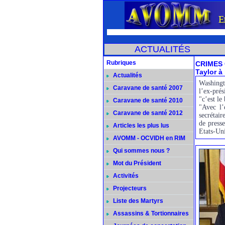
ACTUALITÉS
Rubriques
CRIMES 
Taylor à 
Actualités
Washingt
Caravane de santé 2007
l’ex-pré
"c’est l
Caravane de santé 2010
"Avec l’
Caravane de santé 2012
secrétair
de press
Articles les plus lus
Etats-Un
AVOMM - OCVIDH en RIM
Qui sommes nous ?
Mot du Président
Activités
Projecteurs
Liste des Martyrs
Assassins & Tortionnaires