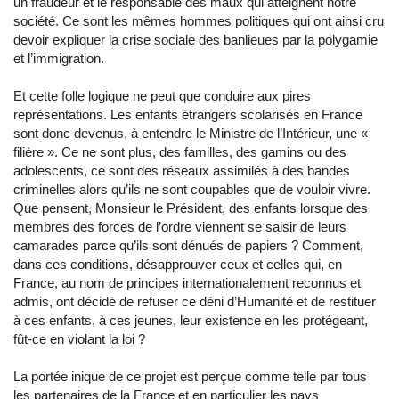
un fraudeur et le responsable des maux qui atteignent notre
société. Ce sont les mêmes hommes politiques qui ont ainsi cru
devoir expliquer la crise sociale des banlieues par la polygamie
et l’immigration.
Et cette folle logique ne peut que conduire aux pires
représentations. Les enfants étrangers scolarisés en France
sont donc devenus, à entendre le Ministre de l’Intérieur, une «
filière ». Ce ne sont plus, des familles, des gamins ou des
adolescents, ce sont des réseaux assimilés à des bandes
criminelles alors qu’ils ne sont coupables que de vouloir vivre.
Que pensent, Monsieur le Président, des enfants lorsque des
membres des forces de l’ordre viennent se saisir de leurs
camarades parce qu’ils sont dénués de papiers ? Comment,
dans ces conditions, désapprouver ceux et celles qui, en
France, au nom de principes internationalement reconnus et
admis, ont décidé de refuser ce déni d’Humanité et de restituer
à ces enfants, à ces jeunes, leur existence en les protégeant,
fût-ce en violant la loi ?
La portée inique de ce projet est perçue comme telle par tous
les partenaires de la France et en particulier les pays