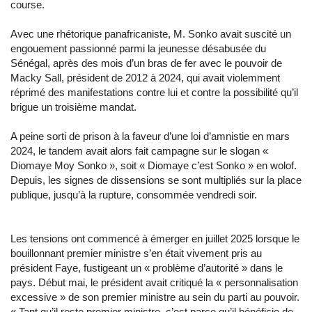
course.
Avec une rhétorique panafricaniste, M. Sonko avait suscité un
engouement passionné parmi la jeunesse désabusée du
Sénégal, après des mois d’un bras de fer avec le pouvoir de
Macky Sall, président de 2012 à 2024, qui avait violemment
réprimé des manifestations contre lui et contre la possibilité qu’il
brigue un troisième mandat.
A peine sorti de prison à la faveur d’une loi d’amnistie en mars
2024, le tandem avait alors fait campagne sur le slogan «
Diomaye Moy Sonko », soit « Diomaye c’est Sonko » en wolof.
Depuis, les signes de dissensions se sont multipliés sur la place
publique, jusqu’à la rupture, consommée vendredi soir.
Les tensions ont commencé à émerger en juillet 2025 lorsque le
bouillonnant premier ministre s’en était vivement pris au
président Faye, fustigeant un « problème d’autorité » dans le
pays. Début mai, le président avait critiqué la « personnalisation
excessive » de son premier ministre au sein du parti au pouvoir.
« Tant qu’il reste premier ministre, c’est parce qu’il bénéficie de