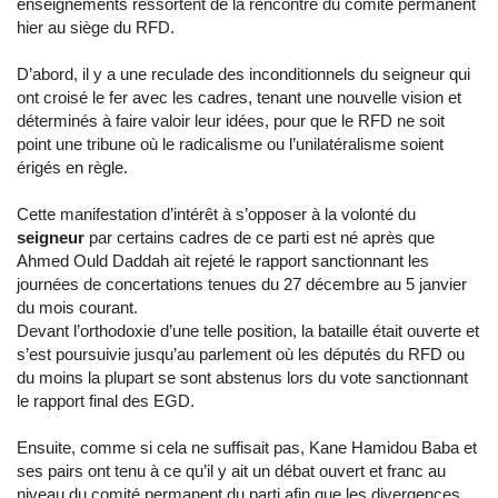
enseignements ressortent de la rencontre du comité permanent
hier au siège du RFD.
D’abord, il y a une reculade des inconditionnels du seigneur qui
ont croisé le fer avec les cadres, tenant une nouvelle vision et
déterminés à faire valoir leur idées, pour que le RFD ne soit
point une tribune où le radicalisme ou l’unilatéralisme soient
érigés en règle.
Cette manifestation d’intérêt à s’opposer à la volonté du
seigneur
par certains cadres de ce parti est né après que
Ahmed Ould Daddah ait rejeté le rapport sanctionnant les
journées de concertations tenues du 27 décembre au 5 janvier
du mois courant.
Devant l’orthodoxie d’une telle position, la bataille était ouverte et
s’est poursuivie jusqu’au parlement où les députés du RFD ou
du moins la plupart se sont abstenus lors du vote sanctionnant
le rapport final des EGD.
Ensuite, comme si cela ne suffisait pas, Kane Hamidou Baba et
ses pairs ont tenu à ce qu’il y ait un débat ouvert et franc au
niveau du comité permanent du parti afin que les divergences