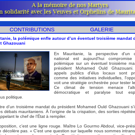
CONTRIBUTIONS
GALERIE
tanie, la polémique enfle autour d’un éventuel troisième mandat 
nt Ghazouani
En Mauritanie, la perspective d'un d
national est aujourd'hui compromise
polémique sur un éventuel troisième m
président Mohamed Ould Ghazouani.
appels publics d'élus locaux sont pr
comme des initiatives individuelles, l'oppo
voit une stratégie orchestrée pour tester le
Ce climat de tension menace l'alt
démocratique et paralyse tout es
s politique.
tre d’un troisième mandat du président Mohamed Ould Ghazouani s’i
 débats mauritaniens. À l’origine de la crispation, des sorties répétée
ppelant le chef de l’État à rempiler.
opposition, c’est une ligne rouge. Maître Lo Gourmo Abdoul, vice-prés
e décolère pas. « C’est une question sur laquelle nous sommes intrans