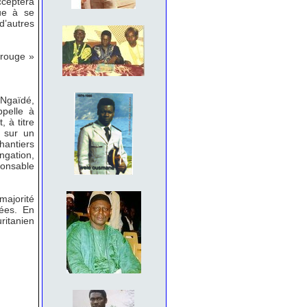
cceptera
nue à se
d’autres
 rouge »
 Ngaïdé,
pelle à
 à titre
t sur un
hantiers
ongation,
ponsable
majorité
lées. En
ritanien