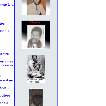
inte à la
tes
-
phonie
contre
certaines
a réserve
6
oncent un
anie
-
éputées
nées à