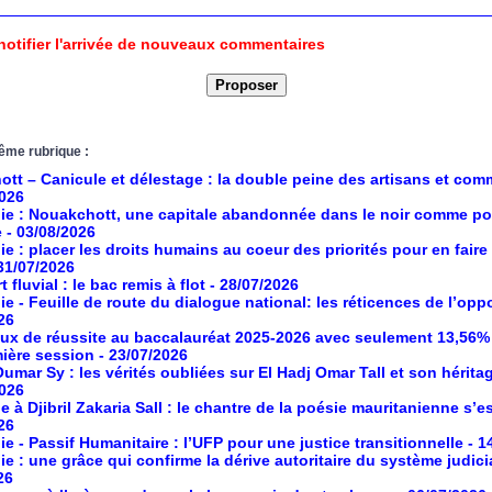
notifier l'arrivée de nouveaux commentaires
ême rubrique :
tt – Canicule et délestage : la double peine des artisans et co
2026
ie : Nouakchott, une capitale abandonnée dans le noir comme po
e
- 03/08/2026
ie : placer les droits humains au coeur des priorités pour en faire
 31/07/2026
 fluvial : le bac remis à flot
- 28/07/2026
ie - Feuille de route du dialogue national: les réticences de l’opp
26
aux de réussite au baccalauréat 2025-2026 avec seulement 13,56%
mière session
- 23/07/2026
umar Sy : les vérités oubliées sur El Hadj Omar Tall et son hérita
2026
à Djibril Zakaria Sall : le chantre de la poésie mauritanienne s’es
26
ie - Passif Humanitaire : l’UFP pour une justice transitionnelle
- 1
ie : une grâce qui confirme la dérive autoritaire du système judici
26