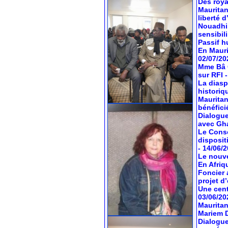
Des roya
Mauritan
liberté 
Nouadhib
sensibil
Passif hu
En Mauri
02/07/20
Mme Bâ C
sur RFI
La diasp
historiq
Mauritan
bénéfici
Dialogue
avec Gh
Le Conse
dispositi
- 14/06/
Le nouve
En Afriq
Foncier 
projet d’
Une cent
03/06/20
Mauritan
Mariem 
Dialogue