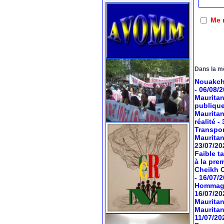
Me 
Dans la m
Nouakcho
- 06/08/
Mauritan
publiqu
Mauritan
réalité
-
Transport
Mauritan
23/07/20
Faible t
à la pre
Cheikh O
- 16/07/
Hommage 
16/07/20
Mauritan
Mauritan
11/07/20