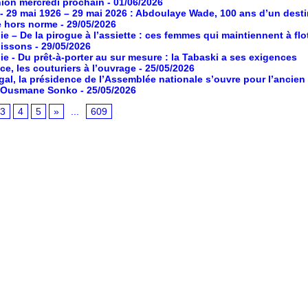
ion mercredi prochain
- 01/06/2026
- 29 mai 1926 – 29 mai 2026 : Abdoulaye Wade, 100 ans d’un desti
e hors norme
- 29/05/2026
ie – De la pirogue à l’assiette : ces femmes qui maintiennent à flot
poissons
- 29/05/2026
ie - Du prêt-à-porter au sur mesure : la Tabaski a ses exigences
ce, les couturiers à l’ouvrage
- 25/05/2026
al, la présidence de l’Assemblée nationale s’ouvre pour l’ancien
e Ousmane Sonko
- 25/05/2026
3
4
5
»
...
609