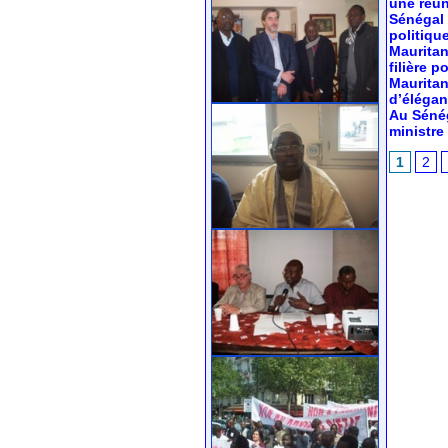
une réun
Sénégal 
politiqu
Mauritan
filière 
Mauritan
d’élégan
Au Sénég
ministr
1
2