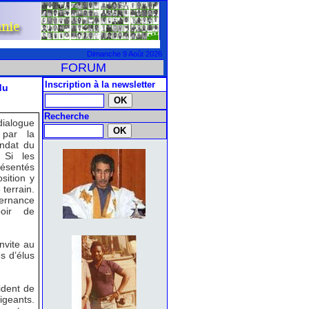
Dimanche 9 Août 2026
FORUM
Inscription à la newsletter
du
Recherche
ialogue
 par la
andat du
 Si les
ésentés
sition y
 terrain.
ernance
poir de
nvite au
s d’élus
ident de
igeants.