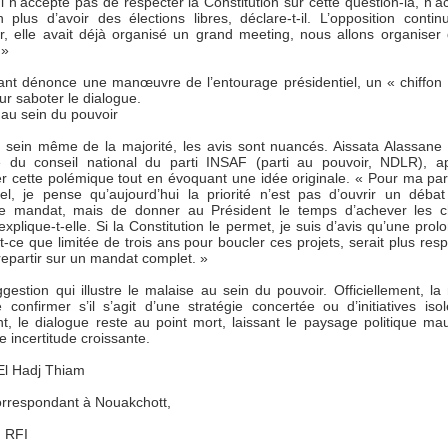
i n’accepte pas de respecter la Constitution sur cette question-là, n’a
 plus d’avoir des élections libres, déclare-t-il. L’opposition conti
er, elle avait déjà organisé un grand meeting, nous allons organiser 
 »
ant dénonce une manœuvre de l’entourage présidentiel, un « chiffon
ur saboter le dialogue.
 au sein du pouvoir
 sein même de la majorité, les avis sont nuancés. Aissata Alassane
du conseil national du parti INSAF (parti au pouvoir, NDLR), ap
 cette polémique tout en évoquant une idée originale. « Pour ma part,
el, je pense qu’aujourd’hui la priorité n’est pas d’ouvrir un déba
me mandat, mais de donner au Président le temps d’achever les c
explique-t-elle. Si la Constitution le permet, je suis d’avis qu’une prol
t-ce que limitée de trois ans pour boucler ces projets, serait plus res
epartir sur un mandat complet. »
estion qui illustre le malaise au sein du pouvoir. Officiellement, la 
 confirmer s’il s’agit d’une stratégie concertée ou d’initiatives iso
t, le dialogue reste au point mort, laissant le paysage politique mau
 incertitude croissante.
l Hadj Thiam
orrespondant à Nouakchott,
: RFI