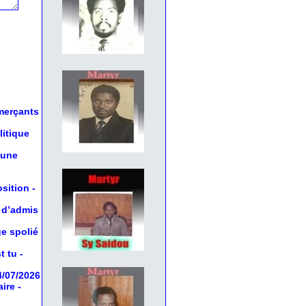
mmerçants
litique
 une
osition
-
 d’admis
ge spolié
t tu
-
4/07/2026
aire
-