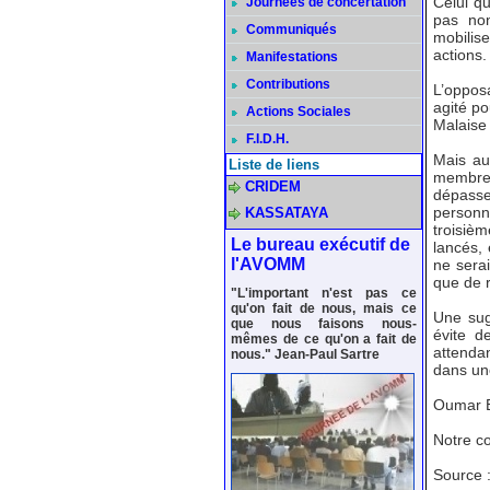
Celui qu
Journées de concertation
pas non
Communiqués
mobilis
actions.
Manifestations
Contributions
L’oppos
agité po
Actions Sociales
Malaise
F.I.D.H.
Mais au
Liste de liens
membre 
CRIDEM
dépasser
personn
KASSATAYA
troisiè
Le bureau exécutif de
lancés, 
l'AVOMM
ne serai
que de r
"L'important n'est pas ce
qu'on fait de nous, mais ce
Une sugg
que nous faisons nous-
évite de
mêmes de ce qu'on a fait de
attendan
nous." Jean-Paul Sartre
dans une
Oumar E
Notre c
Source 