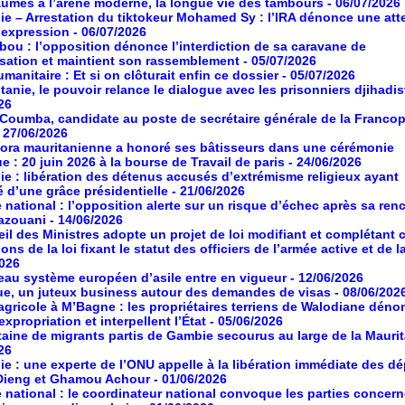
umes à l’arène moderne, la longue vie des tambours
- 06/07/2026
ie – Arrestation du tiktokeur Mohamed Sy : l’IRA dénonce une atte
d’expression
- 06/07/2026
ou : l’opposition dénonce l’interdiction de sa caravane de
isation et maintient son rassemblement
- 05/07/2026
manitaire : Et si on clôturait enfin ce dossier
- 05/07/2026
tanie, le pouvoir relance le dialogue avec les prisonniers djihadis
26
oumba, candidate au poste de secrétaire générale de la Franco
- 27/06/2026
ora mauritanienne a honoré ses bâtisseurs dans une cérémonie
ue : 20 juin 2026 à la bourse de Travail de paris
- 24/06/2026
ie : libération des détenus accusés d’extrémisme religieux ayant
é d’une grâce présidentielle
- 21/06/2026
 national : l’opposition alerte sur un risque d’échec après sa ren
azouani
- 14/06/2026
il des Ministres adopte un projet de loi modifiant et complétant 
ons de la loi fixant le statut des officiers de l’armée active et de l
2026
au système européen d’asile entre en vigueur
- 12/06/2026
ue, un juteux business autour des demandes de visas
- 08/06/202
agricole à M’Bagne : les propriétaires terriens de Walodiane dén
expropriation et interpellent l’État
- 05/06/2026
aine de migrants partis de Gambie secourus au large de la Maurit
26
ie : une experte de l’ONU appelle à la libération immédiate des d
Dieng et Ghamou Achour
- 01/06/2026
 national : le coordinateur national convoque les parties concer