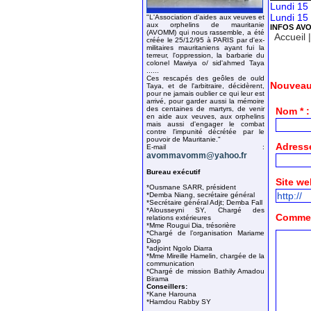
Lundi 15 
Lundi 15 
"L'Association d'aides aux veuves et
aux orphelins de mauritanie
INFOS AV
(AVOMM) qui nous rassemble, a été
Accueil
créée le 25/12/95 à PARIS par d'ex-
militaires mauritaniens ayant fui la
terreur, l'oppression, la barbarie du
colonel Mawiya o/ sid'ahmed Taya
......
Ces rescapés des geôles de ould
Nouveau
Taya, et de l'arbitraire, décidèrent,
pour ne jamais oublier ce qui leur est
arrivé, pour garder aussi la mémoire
des centaines de martyrs, de venir
Nom * :
en aide aux veuves, aux orphelins
mais aussi d'engager le combat
contre l'impunité décrétée par le
pouvoir de Mauritanie."
Adresse
E-mail :
avommavomm@yahoo.fr
Bureau exécutif
Site we
*Ousmane SARR, président
*Demba Niang, secrétaire général
*Secrétaire général Adjt; Demba Fall
*Alousseyni SY, Chargé des
Comment
relations extérieures
*Mme Rougui Dia, trésorière
*Chargé de l’organisation Mariame
Diop
*adjoint Ngolo Diarra
*Mme Mireille Hamelin, chargée de la
communication
*Chargé de mission Bathily Amadou
Birama
Conseillers:
*Kane Harouna
*Hamdou Rabby SY