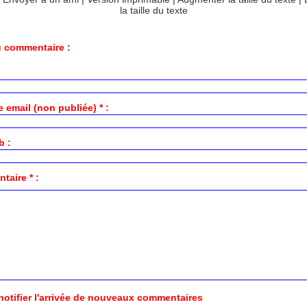
la taille du texte
 commentaire :
 email (non publiée) * :
b :
aire * :
notifier l'arrivée de nouveaux commentaires