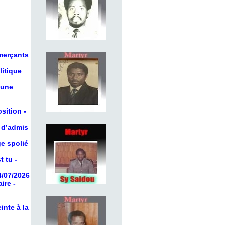
mmerçants
litique
 une
osition
-
 d’admis
ge spolié
t tu
-
4/07/2026
aire
-
inte à la