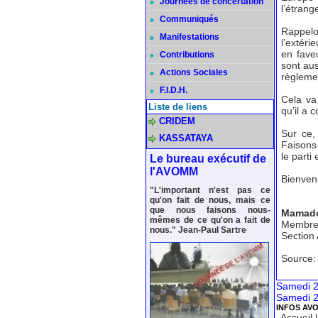
Journées de concertation
l’étrange
Communiqués
Rappelo
Manifestations
l’extéri
en fave
Contributions
sont aus
Actions Sociales
règlemen
F.I.D.H.
Cela va 
Liste de liens
qu’il a
CRIDEM
Sur ce,
KASSATAYA
Faisons 
le parti
Le bureau exécutif de
l'AVOMM
Bienven
"L'important n'est pas ce
qu'on fait de nous, mais ce
que nous faisons nous-
Mamado
mêmes de ce qu'on a fait de
Membre 
nous." Jean-Paul Sartre
Section
Source:
Samedi 2
Samedi 2
INFOS AV
Accueil