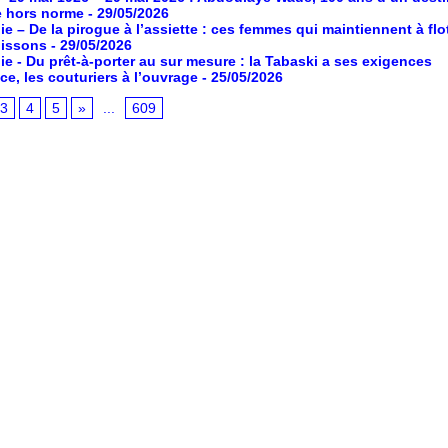
e hors norme
- 29/05/2026
ie – De la pirogue à l’assiette : ces femmes qui maintiennent à flot
poissons
- 29/05/2026
ie - Du prêt-à-porter au sur mesure : la Tabaski a ses exigences
ce, les couturiers à l’ouvrage
- 25/05/2026
3
4
5
»
...
609