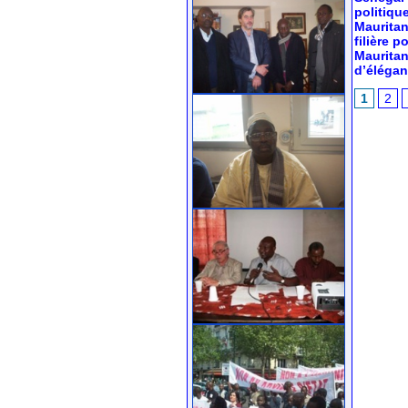
politiqu
Mauritan
filière 
Mauritan
d’élégan
1
2