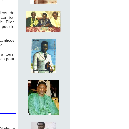
iens de
el combat
e. Elles
 pour le
crifices
e.
 à tous.
ses pour
Diminuer