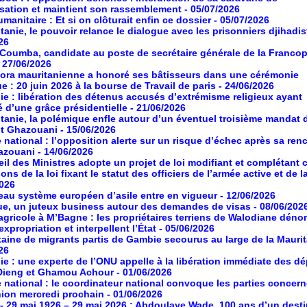
isation et maintient son rassemblement
- 05/07/2026
manitaire : Et si on clôturait enfin ce dossier
- 05/07/2026
tanie, le pouvoir relance le dialogue avec les prisonniers djihadis
26
oumba, candidate au poste de secrétaire générale de la Franco
- 27/06/2026
ora mauritanienne a honoré ses bâtisseurs dans une cérémonie
ue : 20 juin 2026 à la bourse de Travail de paris
- 24/06/2026
ie : libération des détenus accusés d’extrémisme religieux ayant
é d’une grâce présidentielle
- 21/06/2026
tanie, la polémique enfle autour d’un éventuel troisième mandat 
nt Ghazouani
- 15/06/2026
 national : l’opposition alerte sur un risque d’échec après sa ren
azouani
- 14/06/2026
il des Ministres adopte un projet de loi modifiant et complétant 
ons de la loi fixant le statut des officiers de l’armée active et de l
2026
au système européen d’asile entre en vigueur
- 12/06/2026
ue, un juteux business autour des demandes de visas
- 08/06/202
agricole à M’Bagne : les propriétaires terriens de Walodiane dén
expropriation et interpellent l’État
- 05/06/2026
aine de migrants partis de Gambie secourus au large de la Maurit
26
ie : une experte de l’ONU appelle à la libération immédiate des d
Dieng et Ghamou Achour
- 01/06/2026
 national : le coordinateur national convoque les parties concer
ion mercredi prochain
- 01/06/2026
- 29 mai 1926 – 29 mai 2026 : Abdoulaye Wade, 100 ans d’un desti