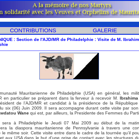
CONTRIBUTIONS
GALERIE
UE : Section de l'AJD/MR de Philadelphie : Visite de M. Ibrahim
phie
unauté Mauritanienne de Philadelphie (USA) en général, les mili
R en particulier se préparent dans la ferveur à recevoir M.
Ibrahima
résident de l’AJD/MR et candidat à la présidence de la République
 du six (06) Juin 2009. Il sera accompagne durant cette visite par so
awdatou Wane
qui est, par ailleurs, la Presidente des Femmes du Parti
 sera à Philadelphie le Jeudi 07 Mai 2009 au début de la matiné
rera la diaspora mauritanienne de Pennsylvanie à travers une co
 le même soir. Cette visite entre dans le cadre de la tournée qu’il pou
et aux USA dans le but d’une prise de contact avec les structures du