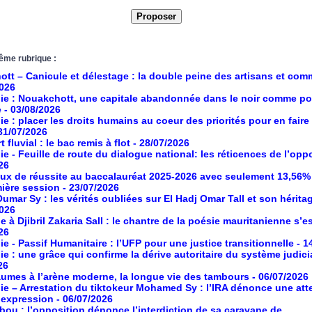
ême rubrique :
tt – Canicule et délestage : la double peine des artisans et co
2026
ie : Nouakchott, une capitale abandonnée dans le noir comme po
e
- 03/08/2026
ie : placer les droits humains au coeur des priorités pour en faire
 31/07/2026
 fluvial : le bac remis à flot
- 28/07/2026
ie - Feuille de route du dialogue national: les réticences de l’opp
26
aux de réussite au baccalauréat 2025-2026 avec seulement 13,56%
mière session
- 23/07/2026
umar Sy : les vérités oubliées sur El Hadj Omar Tall et son hérita
2026
à Djibril Zakaria Sall : le chantre de la poésie mauritanienne s’es
26
ie - Passif Humanitaire : l’UFP pour une justice transitionnelle
- 1
ie : une grâce qui confirme la dérive autoritaire du système judici
26
umes à l’arène moderne, la longue vie des tambours
- 06/07/2026
ie – Arrestation du tiktokeur Mohamed Sy : l’IRA dénonce une atte
d’expression
- 06/07/2026
ou : l’opposition dénonce l’interdiction de sa caravane de