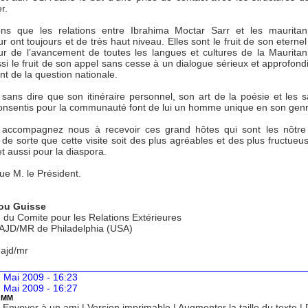
r.
ns que les relations entre Ibrahima Moctar Sarr et les mauritan
eur ont toujours et de très haut niveau. Elles sont le fruit de son etern
ur de l’avancement de toutes les langues et cultures de la Mauritani
si le fruit de son appel sans cesse à un dialogue sérieux et approfondi
t de la question nationale.
sans dire que son itinéraire personnel, son art de la poésie et les sa
 consentis pour la communauté font de lui un homme unique en son genr
 accompagnez nous à recevoir ces grand hôtes qui sont les nôtre
de sorte que cette visite soit des plus agréables et des plus fructueu
 et aussi pour la diaspora.
ue M. le Président.
u Guisse
du Comite pour les Relations Extérieures
 AJD/MR de Philadelphia (USA)
 ajd/mr
 Mai 2009 - 16:23
 Mai 2009 - 16:27
OMM
|
Envoyer à un ami
|
Version imprimable
|
Augmenter la taille du texte
|