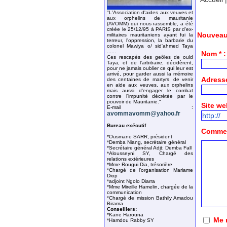
"L'Association d'aides aux veuves et
aux orphelins de mauritanie
(AVOMM) qui nous rassemble, a été
créée le 25/12/95 à PARIS par d'ex-
Nouveau
militaires mauritaniens ayant fui la
terreur, l'oppression, la barbarie du
colonel Mawiya o/ sid'ahmed Taya
......
Nom * :
Ces rescapés des geôles de ould
Taya, et de l'arbitraire, décidèrent,
pour ne jamais oublier ce qui leur est
arrivé, pour garder aussi la mémoire
Adresse
des centaines de martyrs, de venir
en aide aux veuves, aux orphelins
mais aussi d'engager le combat
contre l'impunité décrétée par le
pouvoir de Mauritanie."
Site we
E-mail :
avommavomm@yahoo.fr
Bureau exécutif
Comment
*Ousmane SARR, président
*Demba Niang, secrétaire général
*Secrétaire général Adjt; Demba Fall
*Alousseyni SY, Chargé des
relations extérieures
*Mme Rougui Dia, trésorière
*Chargé de l’organisation Mariame
Diop
*adjoint Ngolo Diarra
*Mme Mireille Hamelin, chargée de la
communication
*Chargé de mission Bathily Amadou
Birama
Conseillers:
*Kane Harouna
Me 
*Hamdou Rabby SY