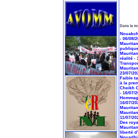
Dans la m
Nouakcho
- 06/08/
Mauritan
publiqu
Mauritan
réalité
-
Transport
Mauritan
23/07/20
Faible t
à la pre
Cheikh O
- 16/07/
Hommage 
16/07/20
Mauritan
Mauritan
11/07/20
Des roya
Mauritan
liberté 
Nouadhib