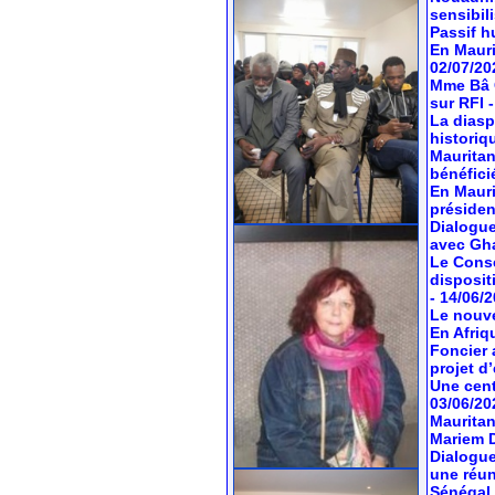
sensibil
Passif hu
En Mauri
02/07/20
Mme Bâ C
sur RFI
La diasp
historiq
Mauritan
bénéfici
En Mauri
préside
Dialogue
avec Gh
Le Conse
dispositi
- 14/06/
Le nouve
En Afriq
Foncier 
projet d’
Une cent
03/06/20
Mauritan
Mariem 
Dialogue
une réun
Sénégal 