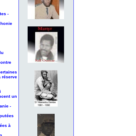
tes
-
phonie
du
contre
certaines
a réserve
6
oncent un
anie
-
éputées
nées à
n