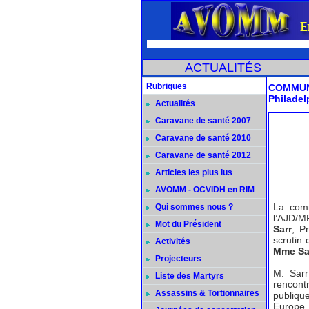
ACTUALITÉS
Rubriques
COMMUNIQ
Philadel
Actualités
Caravane de santé 2007
Caravane de santé 2010
Caravane de santé 2012
Articles les plus lus
AVOMM - OCVIDH en RIM
La comm
Qui sommes nous ?
l’AJD/M
Mot du Président
Sarr
, P
scrutin
Activités
Mme S
Projecteurs
M. Sarr
Liste des Martyrs
rencont
Assassins & Tortionnaires
publique
Europe 