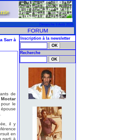
Dimanche 9 Août 2026
FORUM
Inscription à la newsletter
a Sarr à
Recherche
tants de
 Moctar
 pour le
n épouse
.
e, il y
nférence
rsuit en
 parti à