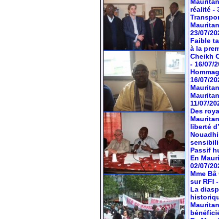
Mauritan
réalité
-
Transport
Mauritan
23/07/20
Faible t
à la pre
Cheikh O
- 16/07/
Hommage 
16/07/20
Mauritan
Mauritan
11/07/20
Des roya
Mauritan
liberté 
Nouadhib
sensibil
Passif hu
En Mauri
02/07/20
Mme Bâ C
sur RFI
La diasp
historiq
Mauritan
bénéfici