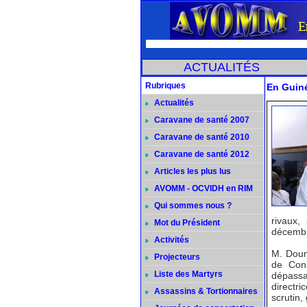
ACTUALITÉS
Rubriques
En Guiné
Actualités
Caravane de santé 2007
Caravane de santé 2010
Caravane de santé 2012
Articles les plus lus
AVOMM - OCVIDH en RIM
Qui sommes nous ?
rivaux,
Mot du Président
décembr
Activités
M. Doum
Projecteurs
de Con
Liste des Martyrs
dépassan
directr
Assassins & Tortionnaires
scrutin,