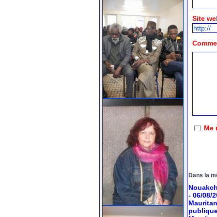
Site we
Comment
Me 
Dans la m
Nouakcho
- 06/08/
Mauritan
publiqu