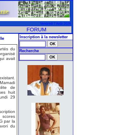
Vendredi 7 Août 2026
FORUM
Inscription à la newsletter
le
artés du
Recherche
 organisé
ui avait
existant.
l Mamadi
tête de
ses huit
lundi 29
cription
 scores
G par la
avori du