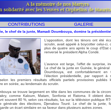
CONTRIBUTIONS
GALERIE
e, le chef de la junte, Mamadi Doumbouya, domine la présidentiel
L’opposition, dont les ténors ont été éc
scrutin, avait appelé à boycotter celui-ci,
plus de quatre ans après le coup d’Etat q
renversé le président Alpha Condé.
L’avance est large, l’effet de surprise, in
Le chef de la junte en Guinée, le généra
Doumbouya, est confortablement en 
l’élection présidentielle, par rapport à 
 selon les premiers résultats officiels partiels provisoires publiés 
e en soirée, au lendemain du scrutin.
bouya se trouve largement en tête dans les communes de la circons
akry, comme Kaloum, Matam, Sonfonia et Ratoma. Il obtient des
t souvent 80 %, selon ces résultats, lus sur la télévision publique RT
ice générale des élections, Djenabou Touré. Le chef de la junte, f
 garde un écart similaire en sa faveur dans plusieurs autres zones.