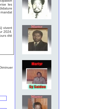
cipation
rise les
didature
u mandat
) vivent
ur 2024.
ours été
Diminuer