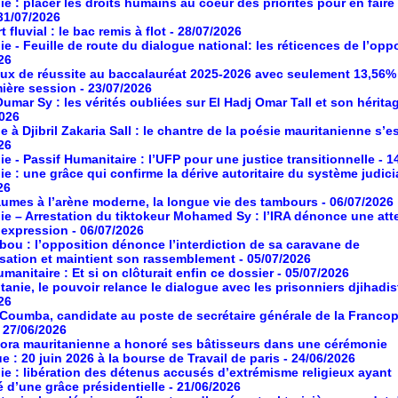
ie : placer les droits humains au coeur des priorités pour en faire
 31/07/2026
 fluvial : le bac remis à flot
- 28/07/2026
ie - Feuille de route du dialogue national: les réticences de l’opp
26
aux de réussite au baccalauréat 2025-2026 avec seulement 13,56%
mière session
- 23/07/2026
umar Sy : les vérités oubliées sur El Hadj Omar Tall et son hérita
2026
à Djibril Zakaria Sall : le chantre de la poésie mauritanienne s’es
26
ie - Passif Humanitaire : l’UFP pour une justice transitionnelle
- 1
ie : une grâce qui confirme la dérive autoritaire du système judici
26
umes à l’arène moderne, la longue vie des tambours
- 06/07/2026
ie – Arrestation du tiktokeur Mohamed Sy : l’IRA dénonce une atte
d’expression
- 06/07/2026
ou : l’opposition dénonce l’interdiction de sa caravane de
isation et maintient son rassemblement
- 05/07/2026
manitaire : Et si on clôturait enfin ce dossier
- 05/07/2026
tanie, le pouvoir relance le dialogue avec les prisonniers djihadis
26
oumba, candidate au poste de secrétaire générale de la Franco
- 27/06/2026
ora mauritanienne a honoré ses bâtisseurs dans une cérémonie
ue : 20 juin 2026 à la bourse de Travail de paris
- 24/06/2026
ie : libération des détenus accusés d’extrémisme religieux ayant
é d’une grâce présidentielle
- 21/06/2026