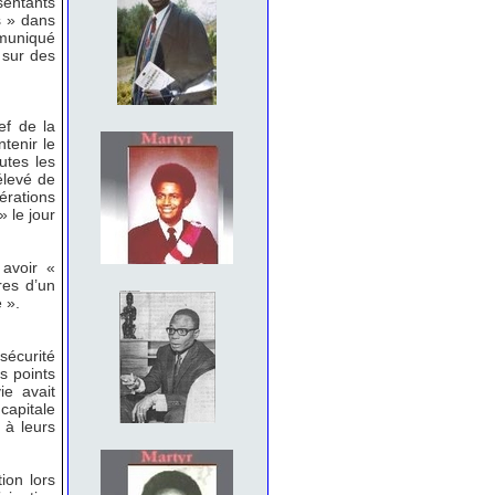
sentants
s » dans
mmuniqué
 sur des
ef de la
tenir le
utes les
élevé de
érations
» le jour
 avoir «
res d’un
 ».
sécurité
s points
ie avait
capitale
 à leurs
ion lors