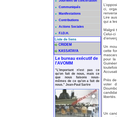
Journées de concertation
L’opposi
Communiqués
ci, org
renversé
Manifestations
Lire au
Contributions
qui a le
Actions Sociales
Malgré t
F.I.D.H.
Celui-ci
d’enver
Liste de liens
CRIDEM
Un mouv
cette fo
KASSATAYA
mascara
Le bureau exécutif de
pour la
l'AVOMM
Guinéen
toutefoi
"L'important n'est pas ce
Accusati
qu'on fait de nous, mais ce
que nous faisons nous-
Près de 
mêmes de ce qu'on a fait de
voter d
nous." Jean-Paul Sartre
Doumbo
candida
libertés.
Un cand