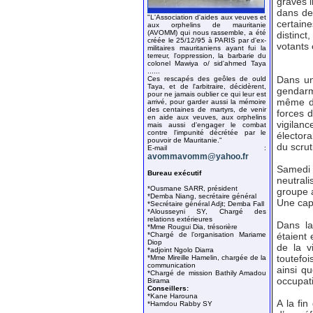
graves i
dans de
"L'Association d'aides aux veuves et
certain
aux orphelins de mauritanie
(AVOMM) qui nous rassemble, a été
distinct
créée le 25/12/95 à PARIS par d'ex-
votants 
militaires mauritaniens ayant fui la
terreur, l'oppression, la barbarie du
colonel Mawiya o/ sid'ahmed Taya
......
Dans un
Ces rescapés des geôles de ould
Taya, et de l'arbitraire, décidèrent,
gendarme
pour ne jamais oublier ce qui leur est
même dis
arrivé, pour garder aussi la mémoire
des centaines de martyrs, de venir
forces 
en aide aux veuves, aux orphelins
vigilanc
mais aussi d'engager le combat
contre l'impunité décrétée par le
électora
pouvoir de Mauritanie."
du scrut
E-mail :
avommavomm@yahoo.fr
Samedi 
Bureau exécutif
neutral
*Ousmane SARR, président
groupe a
*Demba Niang, secrétaire général
Une capi
*Secrétaire général Adjt; Demba Fall
*Alousseyni SY, Chargé des
relations extérieures
Dans la
*Mme Rougui Dia, trésorière
*Chargé de l’organisation Mariame
étaient 
Diop
de la v
*adjoint Ngolo Diarra
toutefoi
*Mme Mireille Hamelin, chargée de la
communication
ainsi qu
*Chargé de mission Bathily Amadou
occupat
Birama
Conseillers:
*Kane Harouna
A la fi
*Hamdou Rabby SY