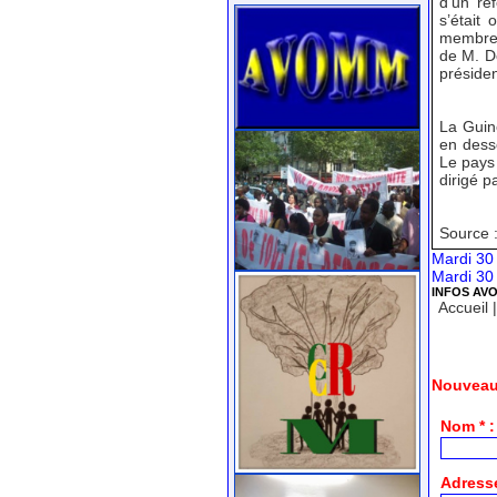
d’un ré
s’était
membres
de M. D
présiden
La Guiné
en dess
Le pays
dirigé p
Source 
Mardi 30
Mardi 30
INFOS AV
Accueil
Nouveau
Nom * :
Adresse