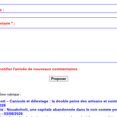
b :
aire * :
notifier l'arrivée de nouveaux commentaires
ême rubrique :
tt – Canicule et délestage : la double peine des artisans et co
2026
ie : Nouakchott, une capitale abandonnée dans le noir comme po
e
- 03/08/2026