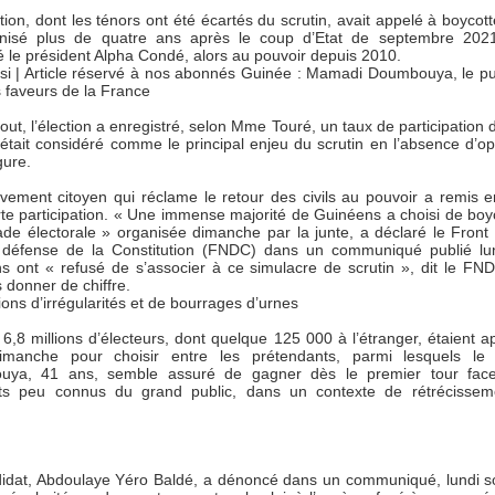
tion, dont les ténors ont été écartés du scrutin, avait appelé à boycott
anisé plus de quatre ans après le coup d’Etat de septembre 2021
 le président Alpha Condé, alors au pouvoir depuis 2010.
ssi | Article réservé à nos abonnés Guinée : Mamadi Doumbouya, le pu
s faveurs de la France
out, l’élection a enregistré, selon Mme Touré, un taux de participation 
 était considéré comme le principal enjeu du scrutin en l’absence d’o
gure.
ement citoyen qui réclame le retour des civils au pouvoir a remis 
rte participation. « Une immense majorité de Guinéens a choisi de boyc
de électorale » organisée dimanche par la junte, a déclaré le Front 
 défense de la Constitution (FNDC) dans un communiqué publié lu
s ont « refusé de s’associer à ce simulacre de scrutin », dit le FN
s donner de chiffre.
ons d’irrégularités et de bourrages d’urnes
6,8 millions d’électeurs, dont quelque 125 000 à l’étranger, étaient a
imanche pour choisir entre les prétendants, parmi lesquels le 
uya, 41 ans, semble assuré de gagner dès le premier tour fac
ts peu connus du grand public, dans un contexte de rétrécissem
idat, Abdoulaye Yéro Baldé, a dénoncé dans un communiqué, lundi so