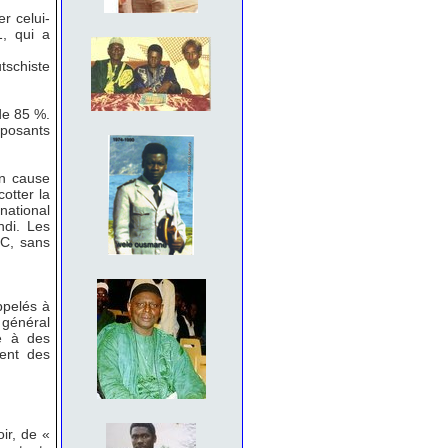
er celui-
, qui a
tschiste
de 85 %.
pposants
en cause
otter la
national
ndi. Les
DC, sans
ppelés à
général
e à des
ent des
ir, de «