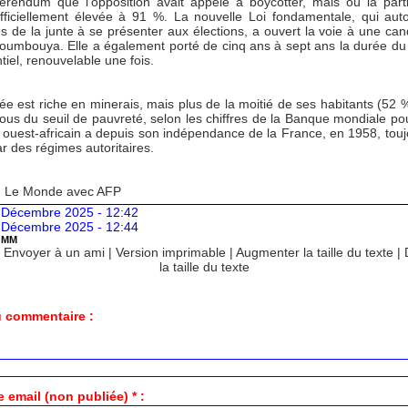
férendum que l’opposition avait appelé à boycotter, mais où la parti
 officiellement élevée à 91 %. La nouvelle Loi fondamentale, qui auto
 de la junte à se présenter aux élections, a ouvert la voie à une can
oumbouya. Elle a également porté de cinq ans à sept ans la durée d
tiel, renouvelable une fois.
e est riche en minerais, mais plus de la moitié de ses habitants (52 %
ous du seuil de pauvreté, selon les chiffres de la Banque mondiale po
 ouest-africain a depuis son indépendance de la France, en 1958, touj
ar des régimes autoritaires.
: Le Monde avec AFP
 Décembre 2025 - 12:42
 Décembre 2025 - 12:44
OMM
|
Envoyer à un ami
|
Version imprimable
|
Augmenter la taille du texte
|
la taille du texte
 commentaire :
 email (non publiée) * :