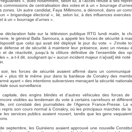
rrégularités », dues notamment, selon lui, à l’accès refusé à ses repré
s commissions de centralisation des votes et à un « bourrage d’urne
es zones. Un autre candidat, Faya Millimono, a dénoncé, dans un co
, un « brigandage électoral », lié, selon lui, à des influences exercées
et à un « bourrage d’urnes ».
e déclaration faite sur la télévision publique RTG lundi matin, le ch
rie, le général Balla Samoura, a appelé les forces de sécurité à main
positif que celui qui avait été déployé le jour du vote. « J’invite to
de défense et de sécurité à maintenir leur présence, avec un niveau 
e et de réactivité, jusqu’à la clôture définitive de l’ensemble des op
les », a-t-il dit, soulignant qu’« aucun incident majeur n’a[vait] été noté 
in.
soir, les forces de sécurité avaient affirmé dans un communiqué
isé » plus tôt le même jour dans la banlieue de Conakry des memb
rmé ayant « des intentions subversives menaçant la sécurité nationale
tale sous surveillance
 capitale, des engins blindés et d’autres véhicules des forces de 
encore visibles au lendemain du vote à certains carrefours et différent
ille, ont constaté des journalistes de l’Agence France-Presse. La v
s repris son cours normal à Conakry, où les principaux marchés de la 
e les services publics avaient rouvert, tandis que les gens vaquaient
ions.
n de septembre, les Guinéens avaient approuvé une nouvelle Constitut