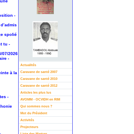
 une
osition
-
 d’admis
ge spolié
t tu
-
4/07/2026
aire
-
Actualités
Caravane de santé 2007
inte à la
Caravane de santé 2010
Caravane de santé 2012
Articles les plus lus
tes
-
AVOMM - OCVIDH en RIM
phonie
Qui sommes nous ?
Mot du Président
Activités
Projecteurs
Liste des Martyrs