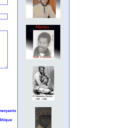
mmerçants
litique