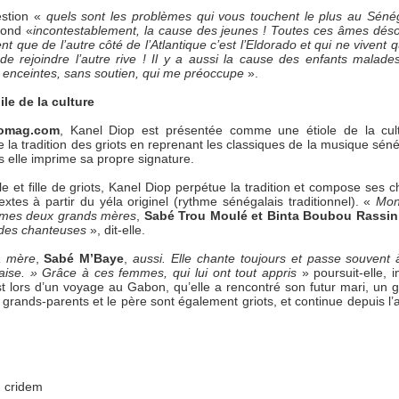
estion «
quels sont les problèmes qui vous touchent le plus au Sén
pond «
incontestablement, la cause des jeunes ! Toutes ces âmes dé
ent que de l’autre côté de l’Atlantique c’est l’Eldorado et qui ne vivent
 de rejoindre l’autre rive ! Il y a aussi la cause des enfants malade
enceintes, sans soutien, qui me préoccupe
».
ile de la culture
omag.com
, Kanel Diop est présentée comme une étiole de la cul
 la tradition des griots en reprenant les classiques de la musique séné
 elle imprime sa propre signature.
ille et fille de griots, Kanel Diop perpétue la tradition et compose ses
extes à partir du yéla originel (rythme sénégalais traditionnel). «
Mon
 mes deux grands mères
,
Sabé Trou Moulé et Binta Boubou Rassin
des chanteuses
», dit-elle.
a mère
,
Sabé M’Baye
,
aussi. Elle chante toujours et passe souvent à
aise. » Grâce à ces femmes, qui lui ont tout appris
» poursuit-elle, i
t lors d’un voyage au Gabon, qu’elle a rencontré son futur mari, un gu
 grands-parents et le père sont également griots, et continue depuis l’
:
cridem