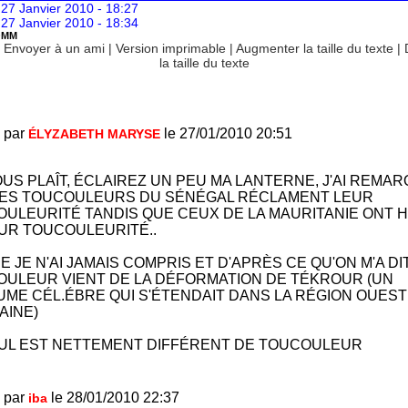
 27 Janvier 2010 - 18:27
 27 Janvier 2010 - 18:34
OMM
|
Envoyer à un ami
|
Version imprimable
|
Augmenter la taille du texte
|
la taille du texte
 par
le 27/01/2010 20:51
ÉLYZABETH MARYSE
VOUS PLAÎT, ÉCLAIREZ UN PEU MA LANTERNE, J'AI REMA
LES TOUCOULEURS DU SÉNÉGAL RÉCLAMENT LEUR
ULEURITÉ TANDIS QUE CEUX DE LA MAURITANIE ONT 
UR TOUCOULEURITÉ..
E JE N'AI JAMAIS COMPRIS ET D'APRÈS CE QU'ON M'A DIT
ULEUR VIENT DE LA DÉFORMATION DE TÉKROUR (UN
ME CÉL.ÉBRE QUI S'ÉTENDAIT DANS LA RÉGION OUEST
AINE)
EUL EST NETTEMENT DIFFÉRENT DE TOUCOULEUR
 par
le 28/01/2010 22:37
iba