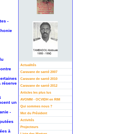
tes
-
phonie
du
Actualités
contre
Caravane de santé 2007
certaines
Caravane de santé 2010
a réserve
Caravane de santé 2012
Articles les plus lus
6
AVOMM - OCVIDH en RIM
oncent un
Qui sommes nous ?
anie
-
Mot du Président
Activités
éputées
Projecteurs
nées à
Liste des Martyrs