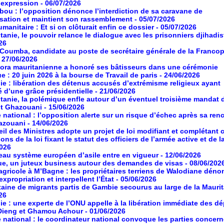
d’expression
- 06/07/2026
ou : l’opposition dénonce l’interdiction de sa caravane de
isation et maintient son rassemblement
- 05/07/2026
manitaire : Et si on clôturait enfin ce dossier
- 05/07/2026
tanie, le pouvoir relance le dialogue avec les prisonniers djihadis
26
oumba, candidate au poste de secrétaire générale de la Franco
- 27/06/2026
ora mauritanienne a honoré ses bâtisseurs dans une cérémonie
ue : 20 juin 2026 à la bourse de Travail de paris
- 24/06/2026
ie : libération des détenus accusés d’extrémisme religieux ayant
é d’une grâce présidentielle
- 21/06/2026
tanie, la polémique enfle autour d’un éventuel troisième mandat 
nt Ghazouani
- 15/06/2026
 national : l’opposition alerte sur un risque d’échec après sa ren
azouani
- 14/06/2026
il des Ministres adopte un projet de loi modifiant et complétant 
ons de la loi fixant le statut des officiers de l’armée active et de l
2026
au système européen d’asile entre en vigueur
- 12/06/2026
ue, un juteux business autour des demandes de visas
- 08/06/202
agricole à M’Bagne : les propriétaires terriens de Walodiane dén
expropriation et interpellent l’État
- 05/06/2026
aine de migrants partis de Gambie secourus au large de la Maurit
26
ie : une experte de l’ONU appelle à la libération immédiate des d
Dieng et Ghamou Achour
- 01/06/2026
 national : le coordinateur national convoque les parties concer