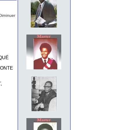
Diminuer
RQUÉ
HONTE
,