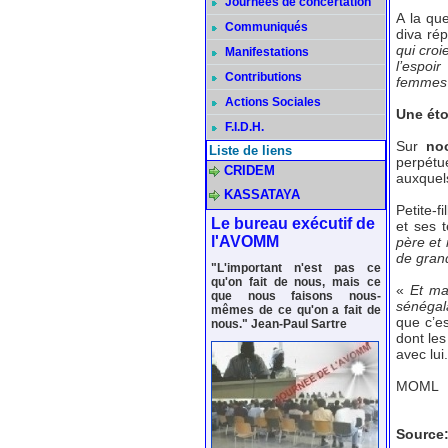
Journées de concertation
A la qu
Communiqués
diva ré
qui croi
Manifestations
l’espoir
Contributions
femmes 
Actions Sociales
Une éto
F.I.D.H.
Sur
no
Liste de liens
perpétue
CRIDEM
auxquels
KASSATAYA
Petite-f
Le bureau exécutif de
et ses t
l'AVOMM
père et
de gran
"L'important n'est pas ce
qu'on fait de nous, mais ce
«
Et m
que nous faisons nous-
sénégal
mêmes de ce qu'on a fait de
que c’es
nous." Jean-Paul Sartre
dont les
avec lui.
MOML
Source