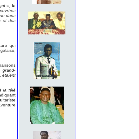
égal
», la
sœuvrées
 que dans
s et des
ture qui
galaise,
 chansons
 grand-
,
étaient
 la télé
ndiquant
itariste
aventure