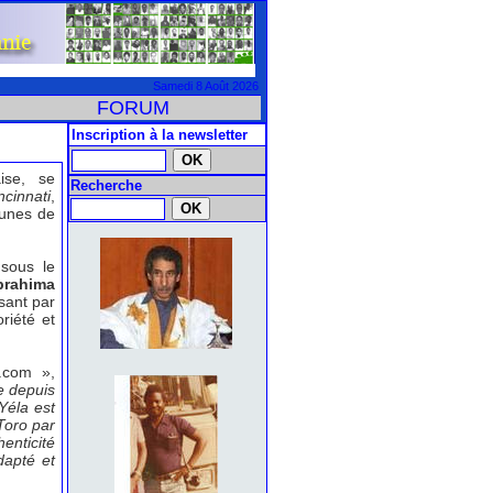
Samedi 8 Août 2026
FORUM
Inscription à la newsletter
ise, se
Recherche
ncinnati
,
eunes de
 sous le
brahima
sant par
riété et
.com »,
te depuis
Yéla est
Toro par
enticité
dapté et