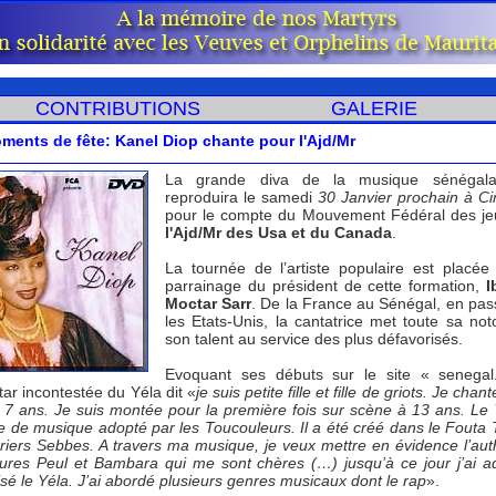
CONTRIBUTIONS
GALERIE
ments de fête: Kanel Diop chante pour l'Ajd/Mr
La grande diva de la musique sénégala
reproduira le samedi
30 Janvier prochain à Ci
pour le compte du Mouvement Fédéral des j
l'Ajd/Mr des Usa et du Canada
.
La tournée de l’artiste populaire est placée
parrainage du président de cette formation,
I
Moctar Sarr
. De la France au Sénégal, en pas
les Etats-Unis, la cantatrice met toute sa noto
son talent au service des plus défavorisés.
Evoquant ses débuts sur le site « senegal
tar incontestée du Yéla dit «
je suis petite fille et fille de griots. Je chan
e 7 ans. Je suis montée pour la première fois sur scène à 13 ans. Le 
e de musique adopté par les Toucouleurs. Il a été créé dans le Fouta 
riers Sebbes. A travers ma musique, je veux mettre en évidence l’auth
tures Peul et Bambara qui me sont chères (…) jusqu’à ce jour j’ai a
é le Yéla. J’ai abordé plusieurs genres musicaux dont le rap
».