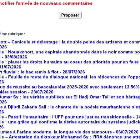
notifier l'arrivée de nouveaux commentaires
ême rubrique :
tt – Canicule et délestage : la double peine des artisans et co
2026
ie : Nouakchott, une capitale abandonnée dans le noir comme po
e
- 03/08/2026
ie : placer les droits humains au coeur des priorités pour en faire
 31/07/2026
 fluvial : le bac remis à flot
- 28/07/2026
ie - Feuille de route du dialogue national: les réticences de l’opp
26
aux de réussite au baccalauréat 2025-2026 avec seulement 13,56%
mière session
- 23/07/2026
umar Sy : les vérités oubliées sur El Hadj Omar Tall et son hérita
2026
à Djibril Zakaria Sall : le chantre de la poésie mauritanienne s’es
26
ie - Passif Humanitaire : l’UFP pour une justice transitionnelle
- 1
ie : une grâce qui confirme la dérive autoritaire du système judici
26
umes à l’arène moderne, la longue vie des tambours
- 06/07/2026
ie – Arrestation du tiktokeur Mohamed Sy : l’IRA dénonce une atte