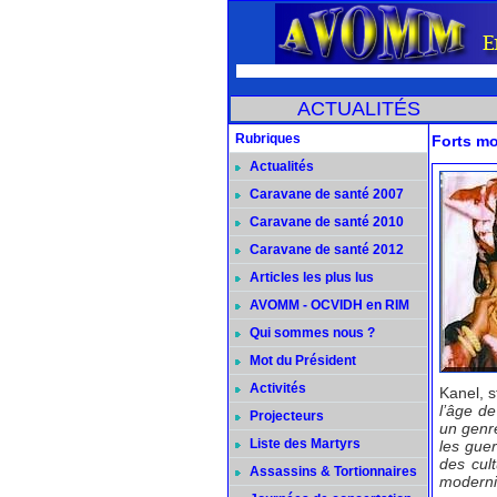
ACTUALITÉS
Rubriques
Forts mo
Actualités
Caravane de santé 2007
Caravane de santé 2010
Caravane de santé 2012
Articles les plus lus
AVOMM - OCVIDH en RIM
Qui sommes nous ?
Mot du Président
Activités
Kanel, s
l’âge d
Projecteurs
un genr
Liste des Martyrs
les guer
des cul
Assassins & Tortionnaires
modernis