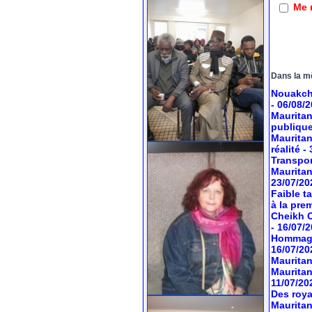
Me 
Dans la m
Nouakcho
- 06/08/
Mauritan
publiqu
Mauritan
réalité
-
Transport
Mauritan
23/07/20
Faible t
à la pre
Cheikh O
- 16/07/
Hommage 
16/07/20
Mauritan
Mauritan
11/07/20
Des roya
Mauritan