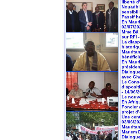
liberté 
Nouadhib
sensibil
Passif hu
En Mauri
02/07/20
Mme Bâ C
sur RFI
La diasp
historiq
Mauritan
bénéfici
En Mauri
préside
Dialogue
avec Gh
Le Conse
dispositi
- 14/06/
Le nouve
En Afriq
Foncier 
projet d’
Une cent
03/06/20
Mauritan
Mariem 
Dialogue