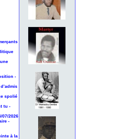
mmerçants
litique
 une
osition
-
 d’admis
ge spolié
t tu
-
4/07/2026
aire
-
inte à la