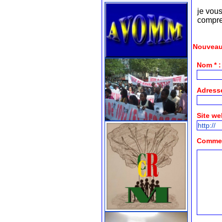
je vou
compre
Nouveau
Nom * :
Adresse
Site we
Comment