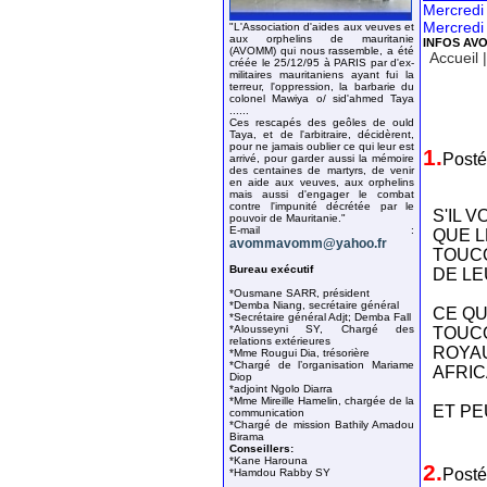
Mercredi
Mercredi
"L'Association d'aides aux veuves et
aux orphelins de mauritanie
INFOS AV
(AVOMM) qui nous rassemble, a été
Accueil
créée le 25/12/95 à PARIS par d'ex-
militaires mauritaniens ayant fui la
terreur, l'oppression, la barbarie du
colonel Mawiya o/ sid'ahmed Taya
......
Ces rescapés des geôles de ould
Taya, et de l'arbitraire, décidèrent,
pour ne jamais oublier ce qui leur est
1.
Posté
arrivé, pour garder aussi la mémoire
des centaines de martyrs, de venir
en aide aux veuves, aux orphelins
mais aussi d'engager le combat
contre l'impunité décrétée par le
S'IL 
pouvoir de Mauritanie."
E-mail :
QUE 
avommavomm@yahoo.fr
TOUCO
Bureau exécutif
DE LE
*Ousmane SARR, président
*Demba Niang, secrétaire général
CE QU
*Secrétaire général Adjt; Demba Fall
*Alousseyni SY, Chargé des
TOUCO
relations extérieures
ROYAU
*Mme Rougui Dia, trésorière
*Chargé de l’organisation Mariame
AFRIC
Diop
*adjoint Ngolo Diarra
*Mme Mireille Hamelin, chargée de la
ET P
communication
*Chargé de mission Bathily Amadou
Birama
Conseillers:
*Kane Harouna
2.
Posté
*Hamdou Rabby SY