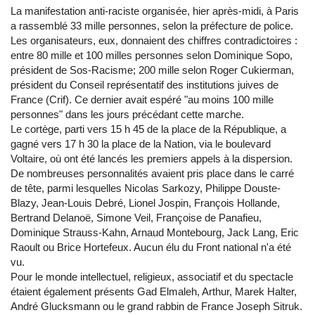
La manifestation anti-raciste organisée, hier après-midi, à Paris
a rassemblé 33 mille personnes, selon la préfecture de police.
Les organisateurs, eux, donnaient des chiffres contradictoires :
entre 80 mille et 100 milles personnes selon Dominique Sopo,
président de Sos-Racisme; 200 mille selon Roger Cukierman,
président du Conseil représentatif des institutions juives de
France (Crif). Ce dernier avait espéré "au moins 100 mille
personnes" dans les jours précédant cette marche.
Le cortège, parti vers 15 h 45 de la place de la République, a
gagné vers 17 h 30 la place de la Nation, via le boulevard
Voltaire, où ont été lancés les premiers appels à la dispersion.
De nombreuses personnalités avaient pris place dans le carré
de tête, parmi lesquelles Nicolas Sarkozy, Philippe Douste-
Blazy, Jean-Louis Debré, Lionel Jospin, François Hollande,
Bertrand Delanoë, Simone Veil, Françoise de Panafieu,
Dominique Strauss-Kahn, Arnaud Montebourg, Jack Lang, Eric
Raoult ou Brice Hortefeux. Aucun élu du Front national n'a été
vu.
Pour le monde intellectuel, religieux, associatif et du spectacle
étaient également présents Gad Elmaleh, Arthur, Marek Halter,
André Glucksmann ou le grand rabbin de France Joseph Sitruk.