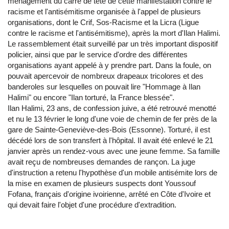
ménagement du carré de tête de cette manifestation contre le
racisme et l'antisémitisme organisée à l'appel de plusieurs
organisations, dont le Crif, Sos-Racisme et la Licra (Ligue
contre le racisme et l'antisémitisme), après la mort d'Ilan Halimi.
Le rassemblement était surveillé par un très important dispositif
policier, ainsi que par le service d'ordre des différentes
organisations ayant appelé à y prendre part. Dans la foule, on
pouvait apercevoir de nombreux drapeaux tricolores et des
banderoles sur lesquelles on pouvait lire "Hommage à Ilan
Halimi" ou encore "Ilan torturé, la France blessée".
Ilan Halimi, 23 ans, de confession juive, a été retrouvé menotté
et nu le 13 février le long d'une voie de chemin de fer près de la
gare de Sainte-Geneviève-des-Bois (Essonne). Torturé, il est
décédé lors de son transfert à l'hôpital. Il avait été enlevé le 21
janvier après un rendez-vous avec une jeune femme. Sa famille
avait reçu de nombreuses demandes de rançon. La juge
d'instruction a retenu l'hypothèse d'un mobile antisémite lors de
la mise en examen de plusieurs suspects dont Youssouf
Fofana, français d'origine ivoirienne, arrêté en Côte d'Ivoire et
qui devait faire l'objet d'une procédure d'extradition.