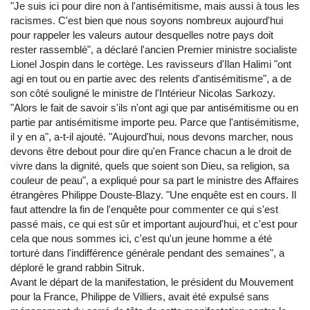
"Je suis ici pour dire non à l'antisémitisme, mais aussi à tous les
racismes. C'est bien que nous soyons nombreux aujourd'hui
pour rappeler les valeurs autour desquelles notre pays doit
rester rassemblé", a déclaré l'ancien Premier ministre socialiste
Lionel Jospin dans le cortège. Les ravisseurs d'Ilan Halimi "ont
agi en tout ou en partie avec des relents d'antisémitisme", a de
son côté souligné le ministre de l'Intérieur Nicolas Sarkozy.
"Alors le fait de savoir s'ils n'ont agi que par antisémitisme ou en
partie par antisémitisme importe peu. Parce que l'antisémitisme,
il y en a", a-t-il ajouté. "Aujourd'hui, nous devons marcher, nous
devons être debout pour dire qu'en France chacun a le droit de
vivre dans la dignité, quels que soient son Dieu, sa religion, sa
couleur de peau", a expliqué pour sa part le ministre des Affaires
étrangères Philippe Douste-Blazy. "Une enquête est en cours. Il
faut attendre la fin de l'enquête pour commenter ce qui s'est
passé mais, ce qui est sûr et important aujourd'hui, et c'est pour
cela que nous sommes ici, c'est qu'un jeune homme a été
torturé dans l'indifférence générale pendant des semaines", a
déploré le grand rabbin Sitruk.
Avant le départ de la manifestation, le président du Mouvement
pour la France, Philippe de Villiers, avait été expulsé sans