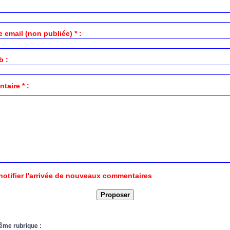
 email (non publiée) * :
b :
aire * :
notifier l'arrivée de nouveaux commentaires
ême rubrique :