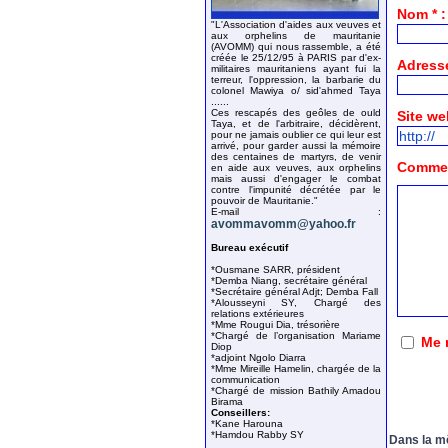
Nom * :
"L'Association d'aides aux veuves et
aux orphelins de mauritanie
(AVOMM) qui nous rassemble, a été
créée le 25/12/95 à PARIS par d'ex-
Adresse
militaires mauritaniens ayant fui la
terreur, l'oppression, la barbarie du
colonel Mawiya o/ sid'ahmed Taya
......
Ces rescapés des geôles de ould
Site we
Taya, et de l'arbitraire, décidèrent,
pour ne jamais oublier ce qui leur est
arrivé, pour garder aussi la mémoire
des centaines de martyrs, de venir
Comment
en aide aux veuves, aux orphelins
mais aussi d'engager le combat
contre l'impunité décrétée par le
pouvoir de Mauritanie."
E-mail :
avommavomm@yahoo.fr
Bureau exécutif
*Ousmane SARR, président
*Demba Niang, secrétaire général
*Secrétaire général Adjt; Demba Fall
*Alousseyni SY, Chargé des
relations extérieures
*Mme Rougui Dia, trésorière
*Chargé de l’organisation Mariame
Me 
Diop
*adjoint Ngolo Diarra
*Mme Mireille Hamelin, chargée de la
communication
*Chargé de mission Bathily Amadou
Birama
Conseillers:
*Kane Harouna
*Hamdou Rabby SY
Dans la m