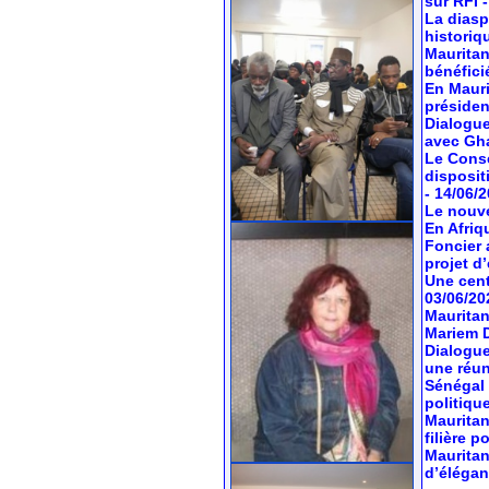
sur RFI
La diasp
historiq
Mauritan
bénéfici
En Mauri
préside
Dialogue
avec Gh
Le Conse
dispositi
- 14/06/
Le nouve
En Afriq
Foncier 
projet d’
Une cent
03/06/20
Mauritan
Mariem 
Dialogue
une réun
Sénégal 
politiqu
Mauritan
filière 
Mauritan
d’élégan