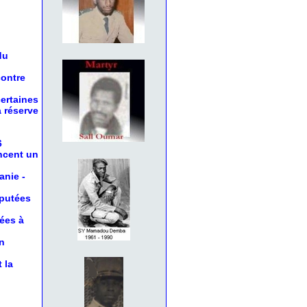
du
contre
certaines
a réserve
6
oncent un
anie
-
éputées
nées à
n
 la