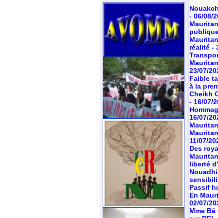
Nouakcho
- 06/08/
Mauritan
publiqu
Mauritan
réalité
-
Transport
Mauritan
23/07/20
Faible t
à la pre
Cheikh O
- 16/07/
Hommage 
16/07/20
Mauritan
Mauritan
11/07/20
Des roya
Mauritan
liberté 
Nouadhib
sensibil
Passif hu
En Mauri
02/07/20
Mme Bâ C