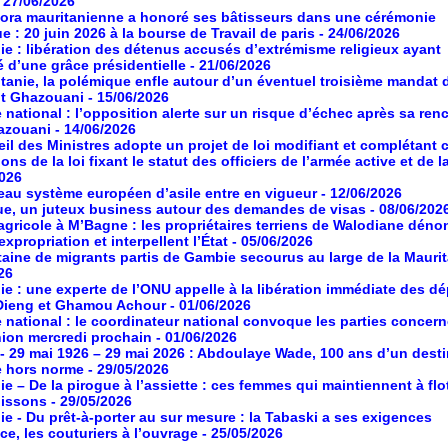
- 27/06/2026
ora mauritanienne a honoré ses bâtisseurs dans une cérémonie
ue : 20 juin 2026 à la bourse de Travail de paris
- 24/06/2026
ie : libération des détenus accusés d’extrémisme religieux ayant
é d’une grâce présidentielle
- 21/06/2026
tanie, la polémique enfle autour d’un éventuel troisième mandat 
nt Ghazouani
- 15/06/2026
 national : l’opposition alerte sur un risque d’échec après sa ren
azouani
- 14/06/2026
il des Ministres adopte un projet de loi modifiant et complétant 
ons de la loi fixant le statut des officiers de l’armée active et de l
2026
au système européen d’asile entre en vigueur
- 12/06/2026
ue, un juteux business autour des demandes de visas
- 08/06/202
agricole à M’Bagne : les propriétaires terriens de Walodiane dén
expropriation et interpellent l’État
- 05/06/2026
aine de migrants partis de Gambie secourus au large de la Maurit
26
ie : une experte de l’ONU appelle à la libération immédiate des d
Dieng et Ghamou Achour
- 01/06/2026
 national : le coordinateur national convoque les parties concer
ion mercredi prochain
- 01/06/2026
- 29 mai 1926 – 29 mai 2026 : Abdoulaye Wade, 100 ans d’un desti
e hors norme
- 29/05/2026
ie – De la pirogue à l’assiette : ces femmes qui maintiennent à flot
poissons
- 29/05/2026
ie - Du prêt-à-porter au sur mesure : la Tabaski a ses exigences
ce, les couturiers à l’ouvrage
- 25/05/2026