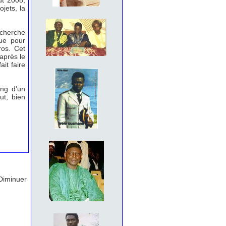
ût 2008,
jets, la
echerche
ue pour
ros. Cet
après le
it faire
ang d'un
ut, bien
Diminuer