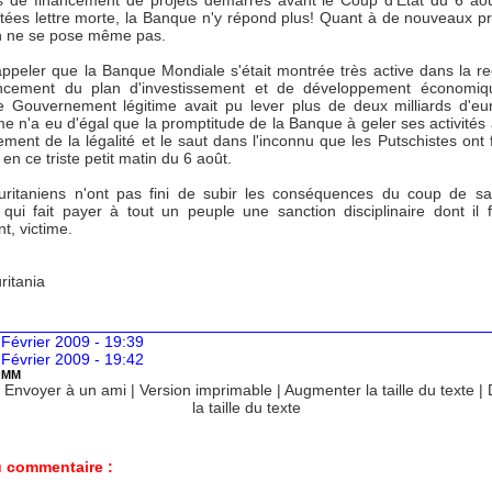
s de financement de projets démarrés avant le Coup d'Etat du 6 ao
tées lettre morte, la Banque n'y répond plus! Quant à de nouveaux pro
n ne se pose même pas.
rappeler que la Banque Mondiale s'était montrée très active dans la r
ncement du plan d'investissement et de développement économiq
le Gouvernement légitime avait pu lever plus de deux milliards d'eu
e n'a eu d'égal que la promptitude de la Banque à geler ses activités 
ment de la légalité et le saut dans l'inconnu que les Putschistes ont fa
en ce triste petit matin du 6 août.
ritaniens n'ont pas fini de subir les conséquences du coup de s
 qui fait payer à tout un peuple une sanction disciplinaire dont il f
t, victime.
ritania
Février 2009 - 19:39
Février 2009 - 19:42
OMM
|
Envoyer à un ami
|
Version imprimable
|
Augmenter la taille du texte
|
la taille du texte
 commentaire :