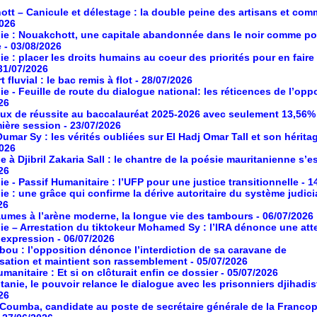
tt – Canicule et délestage : la double peine des artisans et co
2026
ie : Nouakchott, une capitale abandonnée dans le noir comme po
e
- 03/08/2026
ie : placer les droits humains au coeur des priorités pour en faire
 31/07/2026
 fluvial : le bac remis à flot
- 28/07/2026
ie - Feuille de route du dialogue national: les réticences de l’opp
26
aux de réussite au baccalauréat 2025-2026 avec seulement 13,56%
mière session
- 23/07/2026
umar Sy : les vérités oubliées sur El Hadj Omar Tall et son hérita
2026
à Djibril Zakaria Sall : le chantre de la poésie mauritanienne s’es
26
ie - Passif Humanitaire : l’UFP pour une justice transitionnelle
- 1
ie : une grâce qui confirme la dérive autoritaire du système judici
26
umes à l’arène moderne, la longue vie des tambours
- 06/07/2026
ie – Arrestation du tiktokeur Mohamed Sy : l’IRA dénonce une atte
d’expression
- 06/07/2026
ou : l’opposition dénonce l’interdiction de sa caravane de
isation et maintient son rassemblement
- 05/07/2026
manitaire : Et si on clôturait enfin ce dossier
- 05/07/2026
tanie, le pouvoir relance le dialogue avec les prisonniers djihadis
26
oumba, candidate au poste de secrétaire générale de la Franco