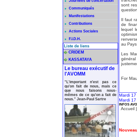
tranche
Journées de concertation
sont res
Communiqués
questio
Manifestations
Il faut 
Contributions
de fina
lequel 
Actions Sociales
optimism
F.I.D.H.
renverse
au Pays 
Liste de liens
CRIDEM
Les Mau
général
KASSATAYA
justemen
Le bureau exécutif de
l'AVOMM
For Mau
"L'important n'est pas ce
qu'on fait de nous, mais ce
que nous faisons nous-
mêmes de ce qu'on a fait de
Mardi 17 
nous." Jean-Paul Sartre
Mardi 17 
INFOS AV
Accueil
Nouveau