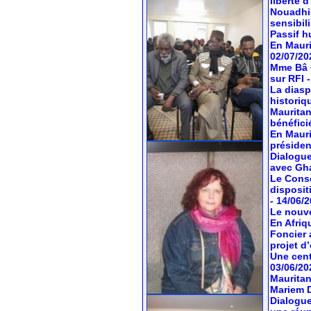
liberté 
Nouadhib
sensibil
Passif hu
En Mauri
02/07/20
Mme Bâ C
sur RFI
La diasp
historiq
Mauritan
bénéfici
En Mauri
préside
Dialogue
avec Gh
Le Conse
dispositi
- 14/06/
Le nouve
En Afriq
Foncier 
projet d’
Une cent
03/06/20
Mauritan
Mariem 
Dialogue