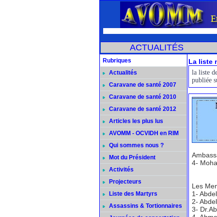
ACTUALITÉS
Rubriques
La liste
la liste
Actualités
publiée 
Caravane de santé 2007
Caravane de santé 2010
Caravane de santé 2012
Articles les plus lus
AVOMM - OCVIDH en RIM
Qui sommes nous ?
Ambassa
Mot du Président
4- Moha
Activités
Projecteurs
Les Me
1- Abde
Liste des Martyrs
2- Abdel
Assassins & Tortionnaires
3- Dr.Ab