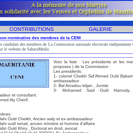
CONTRIBUTIONS
GALERIE
 non-nominative des membres de la CENI
 des candidats des membres de La Commission nationale électorale indépendante
sur le website de SaharaMedia.
Voici la liste : Les présidents et les m
proposes ) de la Commission :
Les presidents:
1- colonel Cheikh Sid'Ahmed Ould Babam
ambassadeur .
2- Bal Amadou tidjan , Juriste
3- Mohamed Said Ould Hamody, 
deur et consultant.
med Aly Cherif.
mbres:
llahi Ould Cheikh, Ancien waly et ex-ambassadeur
lahi oudl ismail, ancien ministre et homme d'affaire
idin Ould Khiry , Doctorat en droit, avocat