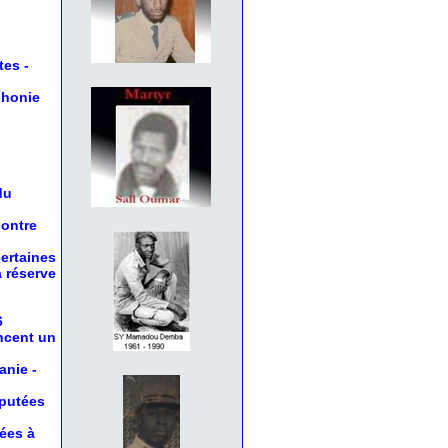
tes
-
phonie
du
contre
certaines
a réserve
6
oncent un
anie
-
éputées
nées à