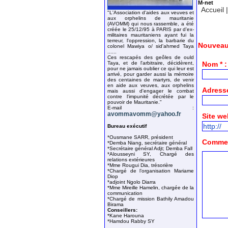
M-net
Accueil
"L'Association d'aides aux veuves et
aux orphelins de mauritanie
(AVOMM) qui nous rassemble, a été
créée le 25/12/95 à PARIS par d'ex-
militaires mauritaniens ayant fui la
terreur, l'oppression, la barbarie du
Nouveau
colonel Mawiya o/ sid'ahmed Taya
......
Ces rescapés des geôles de ould
Taya, et de l'arbitraire, décidèrent,
Nom * :
pour ne jamais oublier ce qui leur est
arrivé, pour garder aussi la mémoire
des centaines de martyrs, de venir
en aide aux veuves, aux orphelins
Adresse
mais aussi d'engager le combat
contre l'impunité décrétée par le
pouvoir de Mauritanie."
E-mail :
avommavomm@yahoo.fr
Site we
Bureau exécutif
*Ousmane SARR, président
Comment
*Demba Niang, secrétaire général
*Secrétaire général Adjt; Demba Fall
*Alousseyni SY, Chargé des
relations extérieures
*Mme Rougui Dia, trésorière
*Chargé de l’organisation Mariame
Diop
*adjoint Ngolo Diarra
*Mme Mireille Hamelin, chargée de la
communication
*Chargé de mission Bathily Amadou
Birama
Conseillers:
*Kane Harouna
*Hamdou Rabby SY