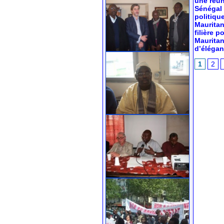
une réun
Sénégal 
politiqu
Mauritan
filière 
Mauritan
d’élégan
1
2