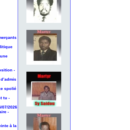
mmerçants
litique
 une
osition
-
 d’admis
ge spolié
t tu
-
4/07/2026
aire
-
inte à la