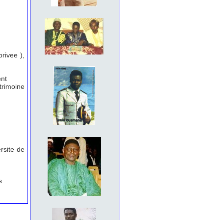
rivee ),
ent
trimoine
rsite de
s