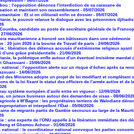
d’expression
- 06/07/2026
ou : l’opposition dénonce l’interdiction de sa caravane de
isation et maintient son rassemblement
- 05/07/2026
manitaire : Et si on clôturait enfin ce dossier
- 05/07/2026
tanie, le pouvoir relance le dialogue avec les prisonniers djihadis
26
oumba, candidate au poste de secrétaire générale de la Franco
- 27/06/2026
ora mauritanienne a honoré ses bâtisseurs dans une cérémonie
ue : 20 juin 2026 à la bourse de Travail de paris
- 24/06/2026
ie : libération des détenus accusés d’extrémisme religieux ayant
é d’une grâce présidentielle
- 21/06/2026
tanie, la polémique enfle autour d’un éventuel troisième mandat 
nt Ghazouani
- 15/06/2026
 national : l’opposition alerte sur un risque d’échec après sa ren
azouani
- 14/06/2026
il des Ministres adopte un projet de loi modifiant et complétant 
ons de la loi fixant le statut des officiers de l’armée active et de l
2026
au système européen d’asile entre en vigueur
- 12/06/2026
ue, un juteux business autour des demandes de visas
- 08/06/202
agricole à M’Bagne : les propriétaires terriens de Walodiane dén
expropriation et interpellent l’État
- 05/06/2026
aine de migrants partis de Gambie secourus au large de la Maurit
26
ie : une experte de l’ONU appelle à la libération immédiate des d
Dieng et Ghamou Achour
- 01/06/2026
 national : le coordinateur national convoque les parties concer