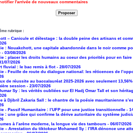
notifier l'arrivée de nouveaux commentaires
ême rubrique :
tt – Canicule et délestage : la double peine des artisans et co
2026
ie : Nouakchott, une capitale abandonnée dans le noir comme po
e
- 03/08/2026
ie : placer les droits humains au coeur des priorités pour en faire
 31/07/2026
 fluvial : le bac remis à flot
- 28/07/2026
ie - Feuille de route du dialogue national: les réticences de l’opp
26
aux de réussite au baccalauréat 2025-2026 avec seulement 13,56%
mière session
- 23/07/2026
umar Sy : les vérités oubliées sur El Hadj Omar Tall et son hérita
2026
à Djibril Zakaria Sall : le chantre de la poésie mauritanienne s’es
26
ie - Passif Humanitaire : l’UFP pour une justice transitionnelle
- 1
ie : une grâce qui confirme la dérive autoritaire du système judici
26
umes à l’arène moderne, la longue vie des tambours
- 06/07/2026
ie – Arrestation du tiktokeur Mohamed Sy : l’IRA dénonce une atte