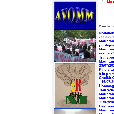
Me 
Dans la m
Nouakcho
- 06/08/
Mauritan
publiqu
Mauritan
réalité
-
Transport
Mauritan
23/07/20
Faible t
à la pre
Cheikh O
- 16/07/
Hommage 
16/07/20
Mauritan
Mauritan
11/07/20
Des roya
Mauritan