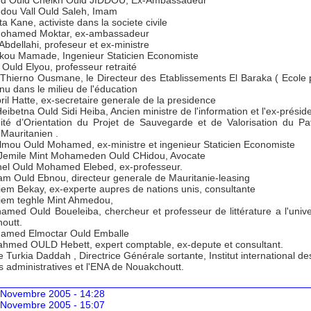
d Ould Cheikh Ould JIDDOU, Ex-Ambassadeur
dou Vall Ould Saleh, Imam
ta Kane, activiste dans la societe civile
Mohamed Moktar, ex-ambassadeur
Abdellahi, profeseur et ex-ministre
ekou Mamade, Ingenieur Staticien Economiste
Ould Elyou, professeur retraité
 Thierno Ousmane, le Directeur des Etablissements El Baraka ( Ecole p
nu dans le milieu de l'éducation
ril Hatte, ex-secretaire generale de la presidence
eibetna Ould Sidi Heiba, Ancien ministre de l'information et l'ex-présid
té d’Orientation du Projet de Sauvegarde et de Valorisation du Pa
 Mauritanien .
elmou Ould Mohamed, ex-ministre et ingenieur Staticien Economiste
Jemile Mint Mohameden Ould CHidou, Avocate
ihel Ould Mohamed Elebed, ex-professeur.
am Ould Ebnou, directeur generale de Mauritanie-leasing
iem Bekay, ex-experte aupres de nations unis, consultante
iem teghle Mint Ahmedou,
amed Ould Boueleiba, chercheur et professeur de littérature a l'unive
outt.
amed Elmoctar Ould Emballe
'ahmed OULD Hebett, expert comptable, ex-depute et consultant.
Turkia Daddah , Directrice Générale sortante, Institut international de
 administratives et l'ENA de Nouakchoutt.
 Novembre 2005 - 14:28
 Novembre 2005 - 15:07