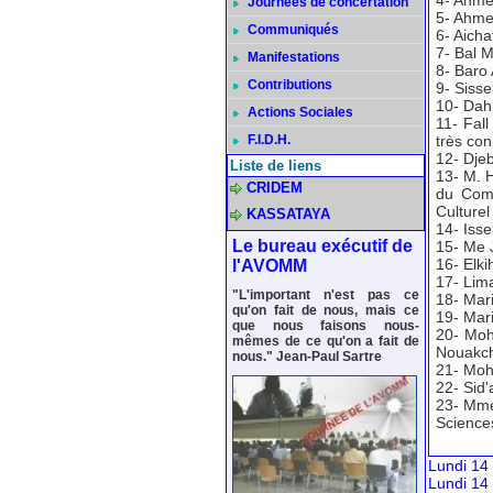
4- Ahme
Journées de concertation
5- Ahme
Communiqués
6- Aicha
7- Bal 
Manifestations
8- Baro 
Contributions
9- Siss
10- Dah 
Actions Sociales
11- Fall
F.I.D.H.
très con
12- Djeb
Liste de liens
13- M. H
CRIDEM
du Comi
Culturel
KASSATAYA
14- Iss
Le bureau exécutif de
15- Me 
16- Elk
l'AVOMM
17- Lim
"L'important n'est pas ce
18- Mar
qu'on fait de nous, mais ce
19- Mar
que nous faisons nous-
20- Moh
mêmes de ce qu'on a fait de
Nouakch
nous." Jean-Paul Sartre
21- Moh
22- Sid
23- Mme 
Sciences
Lundi 14
Lundi 14