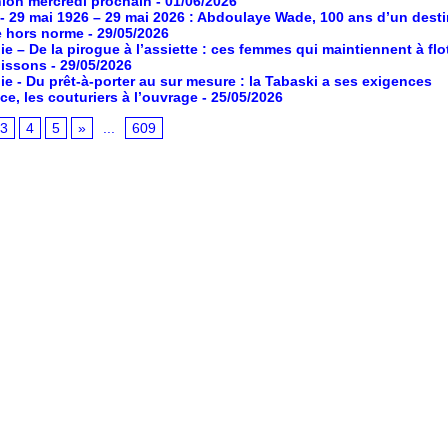
ion mercredi prochain
- 01/06/2026
- 29 mai 1926 – 29 mai 2026 : Abdoulaye Wade, 100 ans d’un desti
e hors norme
- 29/05/2026
ie – De la pirogue à l’assiette : ces femmes qui maintiennent à flot
poissons
- 29/05/2026
ie - Du prêt-à-porter au sur mesure : la Tabaski a ses exigences
ce, les couturiers à l’ouvrage
- 25/05/2026
3
4
5
»
...
609