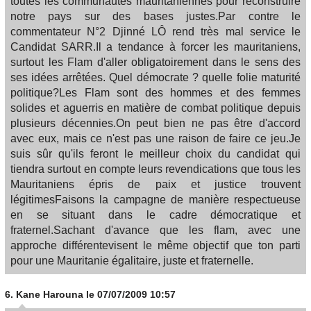
toutes les communautés mauritaniennes pour reconstruire
notre pays sur des bases justes.Par contre le
commentateur N°2 Djinné LÔ rend très mal service le
Candidat SARR.Il a tendance à forcer les mauritaniens,
surtout les Flam d'aller obligatoirement dans le sens des
ses idées arrêtées. Quel démocrate ? quelle folie maturité
politique?Les Flam sont des hommes et des femmes
solides et aguerris en matière de combat politique depuis
plusieurs décennies.On peut bien ne pas être d'accord
avec eux, mais ce n'est pas une raison de faire ce jeu.Je
suis sûr qu'ils feront le meilleur choix du candidat qui
tiendra surtout en compte leurs revendications que tous les
Mauritaniens épris de paix et justice trouvent
légitimesFaisons la campagne de manière respectueuse
en se situant dans le cadre démocratique et
fraternel.Sachant d'avance que les flam, avec une
approche différentevisent le même objectif que ton parti
pour une Mauritanie égalitaire, juste et fraternelle.
6.
Kane Harouna
le 07/07/2009 10:57