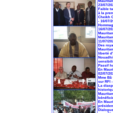
Mauritan
23/07/20
Faible t
à la pre
Cheikh O
- 16/07/
Hommage 
16/07/20
Mauritan
Mauritan
11/07/20
Des roya
Mauritan
liberté 
Nouadhib
sensibil
Passif hu
En Mauri
02/07/20
Mme Bâ C
sur RFI
La diasp
historiq
Mauritan
bénéfici
En Mauri
préside
Dialogue