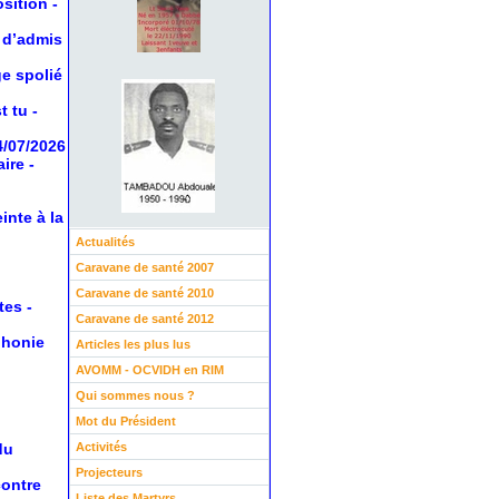
osition
-
 d’admis
ge spolié
t tu
-
4/07/2026
aire
-
inte à la
Actualités
Caravane de santé 2007
Caravane de santé 2010
tes
-
Caravane de santé 2012
phonie
Articles les plus lus
AVOMM - OCVIDH en RIM
Qui sommes nous ?
Mot du Président
Activités
du
Projecteurs
contre
Liste des Martyrs