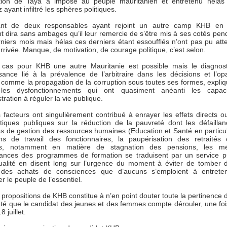
tion de Taya a imposé au peuple mauritanien et entretenu hélas 
ayant infiltré les sphères politiques.
sant de deux responsables ayant rejoint un autre camp KHB e
nt dira sans ambages qu’il leur remercie de s’être mis à ses cotés pen
rniers mois mais hélas ces derniers étant essoufflés n’ont pas pu atte
arrivée. Manque, de motivation, de courage politique, c’est selon.
 cas pour KHB une autre Mauritanie est possible mais le diagnos
sance lié à la prévalence de l’arbitraire dans les décisions et l’op
 comme la propagation de la corruption sous toutes ses formes, expliq
, les dysfonctionnements qui ont quasiment anéanti les capac
stration à réguler la vie publique.
 facteurs ont singulièrement contribué à enrayer les effets directs ou
itiques publiques sur la réduction de la pauvreté dont les défailla
s de gestion des ressources humaines (Education et Santé en particuli
ons de travail des fonctionnaires, la paupérisation des retraités c
ires, notamment en matière de stagnation des pensions, les mé
ances des programmes de formation se traduisent par un service p
qualité en disent long sur l’urgence du moment à éviter de tomber 
 des achats de consciences que d’aucuns s’emploient à entreten
r le peuple de l’essentiel.
propositions de KHB constitue à n’en point douter toute la pertinence d
été que le candidat des jeunes et des femmes compte dérouler, une foi
8 juillet.