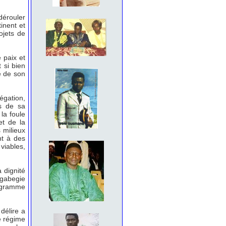
dérouler
inent et
ojets de
 paix et
 si bien
re de son
égation,
s de sa
la foule
et de la
 milieux
nt à des
viables,
 dignité
 gabegie
rogramme
délire a
e régime