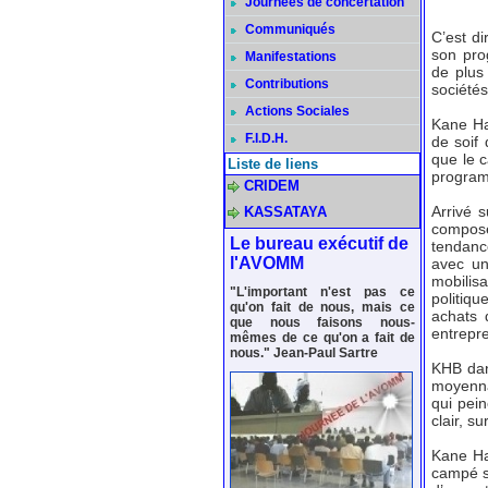
Journées de concertation
Communiqués
C’est d
son pro
Manifestations
de plus
Contributions
sociétés
Actions Sociales
Kane Ha
F.I.D.H.
de soif 
que le c
Liste de liens
programm
CRIDEM
Arrivé 
KASSATAYA
compos
Le bureau exécutif de
tendance
l'AVOMM
avec un
mobilisa
"L'important n'est pas ce
politiq
qu'on fait de nous, mais ce
achats 
que nous faisons nous-
entrepre
mêmes de ce qu'on a fait de
nous." Jean-Paul Sartre
KHB dan
moyenna
qui pei
clair, s
Kane Ha
campé s