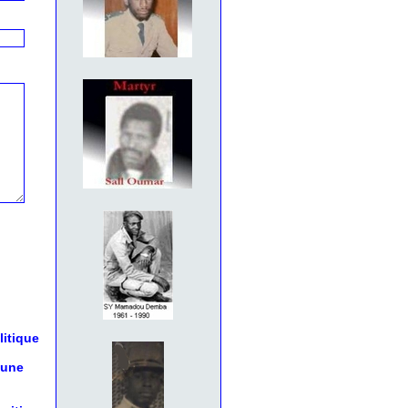
litique
 une