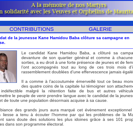
CONTRIBUTIONS
GALERIE
idat de la jeunesse Kane Hamidou Baba clôture sa campagne en
se.
Le candidat Kane Hamidou Baba, a clôturé sa camp
devanture de son quartier général et comme à chacune
sorties, a eu droit à une forte présence de jeunes et de fe
l’ont accompagnés tout au long de ces trois mois d’i
rassemblement doublées d’une effervescence jamais égalé
Il a comme à l’accoutumée émerveillé tout ce beau mo
des quatre coins de la capitale lui témoigner son attachem
 indéfectible malgré la rétention faite de bus et autres véhicu
ettre le peuple de venir prendre langue avec le candidat de la jeunes
 et de toute une population désormais acquise à sa cause.
iance des grands jours aura marqué cet évènement exceptionnel
n liesse a tenu à écouter l’homme par qui les problèmes de la Ma
ont sans doute des solutions les plus idoines grâce à ses 101 prop
es dans son programme électoral.