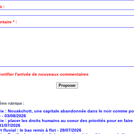
b :
aire * :
notifier l'arrivée de nouveaux commentaires
ême rubrique :
ie : Nouakchott, une capitale abandonnée dans le noir comme po
e
- 03/08/2026
ie : placer les droits humains au coeur des priorités pour en faire
 31/07/2026
 fluvial : le bac remis à flot
- 28/07/2026