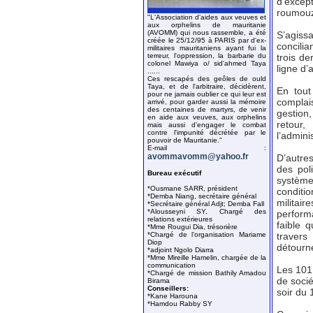
d’excep
roumouz 
"L'Association d'aides aux veuves et
aux orphelins de mauritanie
(AVOMM) qui nous rassemble, a été
S’agis
créée le 25/12/95 à PARIS par d'ex-
concilia
militaires mauritaniens ayant fui la
terreur, l'oppression, la barbarie du
trois de
colonel Mawiya o/ sid'ahmed Taya
ligne d’
......
Ces rescapés des geôles de ould
Taya, et de l'arbitraire, décidèrent,
En tout
pour ne jamais oublier ce qui leur est
complai
arrivé, pour garder aussi la mémoire
des centaines de martyrs, de venir
gestion,
en aide aux veuves, aux orphelins
retour
mais aussi d'engager le combat
contre l'impunité décrétée par le
l’admini
pouvoir de Mauritanie."
E-mail :
avommavomm@yahoo.fr
D’autres
des pol
Bureau exécutif
système
*Ousmane SARR, président
conditi
*Demba Niang, secrétaire général
milita
*Secrétaire général Adjt; Demba Fall
*Alousseyni SY, Chargé des
perform
relations extérieures
faible 
*Mme Rougui Dia, trésorière
*Chargé de l’organisation Mariame
travers
Diop
détourne
*adjoint Ngolo Diarra
*Mme Mireille Hamelin, chargée de la
communication
Les 101 
*Chargé de mission Bathily Amadou
de soci
Birama
Conseillers:
soir du 1
*Kane Harouna
*Hamdou Rabby SY