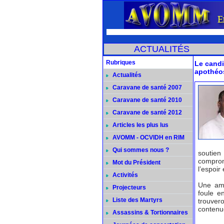
ACTUALITÉS
Rubriques
Le cand
apothéo
Actualités
Caravane de santé 2007
Caravane de santé 2010
Caravane de santé 2012
Articles les plus lus
AVOMM - OCVIDH en RIM
Qui sommes nous ?
soutien
comprom
Mot du Président
l’espoir
Activités
Une amb
Projecteurs
foule e
Liste des Martyrs
trouver
contenu
Assassins & Tortionnaires