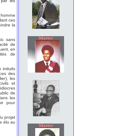
par les
n homme
dant ces
indre la
tic sans
acité de
uent, en
ités de
 induits
nces des
er), les
ivils et
diocres
ublic de
dans les
ir pour
u projet
s élu au