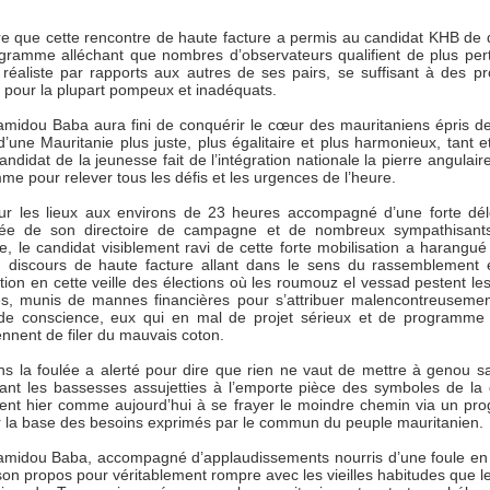
ire que cette rencontre de haute facture a permis au candidat KHB de 
gramme alléchant que nombres d’observateurs qualifient de plus pert
 réaliste par rapports aux autres de ses pairs, se suffisant à des pr
 pour la plupart pompeux et inadéquats.
midou Baba aura fini de conquérir le cœur des mauritaniens épris de
d’une Mauritanie plus juste, plus égalitaire et plus harmonieux, tant et
andidat de la jeunesse fait de l’intégration nationale la pierre angulai
e pour relever tous les défis et les urgences de l’heure.
sur les lieux aux environs de 23 heures accompagné d’une forte dél
ée de son directoire de campagne et de nombreux sympathisant
, le candidat visiblement ravi de cette forte mobilisation a harangué 
 discours de haute facture allant dans le sens du rassemblement 
tion en cette veille des élections où les roumouz el vessad pestent les
ues, munis de mannes financières pour s’attribuer malencontreuseme
de conscience, eux qui en mal de projet sérieux et de programme 
nnent de filer du mauvais coton.
s la foulée a alerté pour dire que rien ne vaut de mettre à genou sa
nt les bassesses assujetties à l’emporte pièce des symboles de la
nent hier comme aujourd’hui à se frayer le moindre chemin via un p
ur la base des besoins exprimés par le commun du peuple mauritanien.
midou Baba, accompagné d’applaudissements nourris d’une foule en 
on propos pour véritablement rompre avec les vieilles habitudes que l