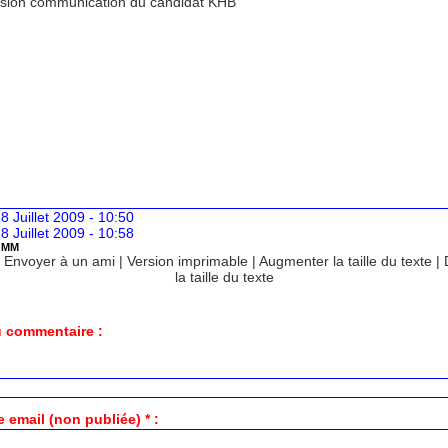
ion communication du candidat KHB
 Juillet 2009 - 10:50
 Juillet 2009 - 10:58
OMM
|
Envoyer à un ami
|
Version imprimable
|
Augmenter la taille du texte
|
la taille du texte
 commentaire :
 email (non publiée) * :