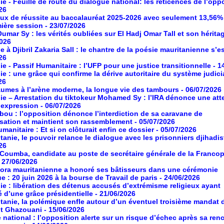
ie - Feuille de route du dialogue national: les réticences de l’opp
26
aux de réussite au baccalauréat 2025-2026 avec seulement 13,56%
mière session
- 23/07/2026
umar Sy : les vérités oubliées sur El Hadj Omar Tall et son hérita
2026
à Djibril Zakaria Sall : le chantre de la poésie mauritanienne s’es
26
ie - Passif Humanitaire : l’UFP pour une justice transitionnelle
- 1
ie : une grâce qui confirme la dérive autoritaire du système judici
26
umes à l’arène moderne, la longue vie des tambours
- 06/07/2026
ie – Arrestation du tiktokeur Mohamed Sy : l’IRA dénonce une atte
d’expression
- 06/07/2026
ou : l’opposition dénonce l’interdiction de sa caravane de
isation et maintient son rassemblement
- 05/07/2026
manitaire : Et si on clôturait enfin ce dossier
- 05/07/2026
tanie, le pouvoir relance le dialogue avec les prisonniers djihadis
26
oumba, candidate au poste de secrétaire générale de la Franco
- 27/06/2026
ora mauritanienne a honoré ses bâtisseurs dans une cérémonie
ue : 20 juin 2026 à la bourse de Travail de paris
- 24/06/2026
ie : libération des détenus accusés d’extrémisme religieux ayant
é d’une grâce présidentielle
- 21/06/2026
tanie, la polémique enfle autour d’un éventuel troisième mandat 
nt Ghazouani
- 15/06/2026
 national : l’opposition alerte sur un risque d’échec après sa ren