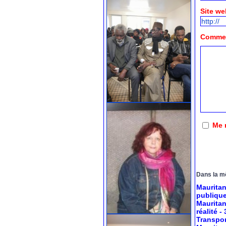
Site we
Comment
Me 
Dans la m
Mauritan
publiqu
Mauritan
réalité
-
Transport