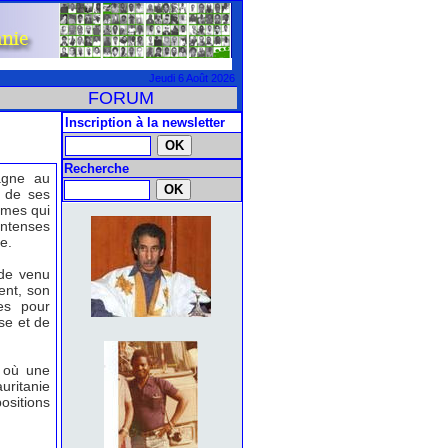
Jeudi 6 Août 2026
FORUM
Inscription à la newsletter
Recherche
agne au
 de ses
mmes qui
ntenses
e.
nde venu
ent, son
les pour
se et de
 où une
uritanie
ositions