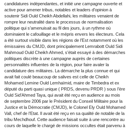
candidatures indépendantes, et initié une campagne ouverte et
active pour amener tribus, notables et leaders d’opinion à
soutenir Sidi Ould Cheikh Abdellahi, les militaires venaient de
rompre leur neutralité dans le processus de normalisation
politique qui s’amenuisait au fil des jours, à un rythme où
dominaient le cafouillage et le mépris envers les électeurs. Cela
a été surtout visible dans les régions de l’Est notamment où les
émissaires du CMJD, dont principalement Lemrabott Ould Sidi
Mahmoud Ould Cheikh Ahmed, s’était essayé à des démarches
politiques discrète à une campagne auprès de certaines
personnalités influentes de la région, pour faire avaler la
candidature des militaires. La démarche la plus connue et qui
avait fait coulé beaucoup de salives est celle de Cheikh
Mohamed Lemine Ould Lemhaïmid, maire de Timbedra et ex
député du parti quasi unique ( PRDS, devenu PRDR ) sous l’ère
Ould Sid’Ahmed Taya, qui avait été reçu en audience au mois
de septembre 2006 par le Président du Conseil Militaire pour la
Justice et la Démocratie (CMJD), le Colonel Ely Ould Mohamed
Vall, chef de l’Etat. Il avait été reçu en sa qualité de notable de la
tribu Mechdhouf. Cette audience faisait suite à une rencontre au
cours de laquelle le chargé de missions occultes était parvenu à