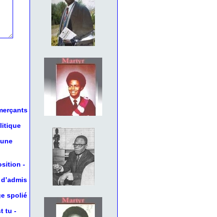
mmerçants
litique
 une
osition
-
 d’admis
ge spolié
t tu
-