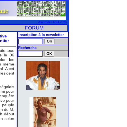
Vendredi 7 Août 2026
FORUM
Inscription à la newsletter
tive
ntier
Recherche
vite tous
se le 06
lon les
 du même
l. A cet
résident
négalais
Fmi pour
'enquête
ive pour
e peuple
on de M.
7h début
on selon