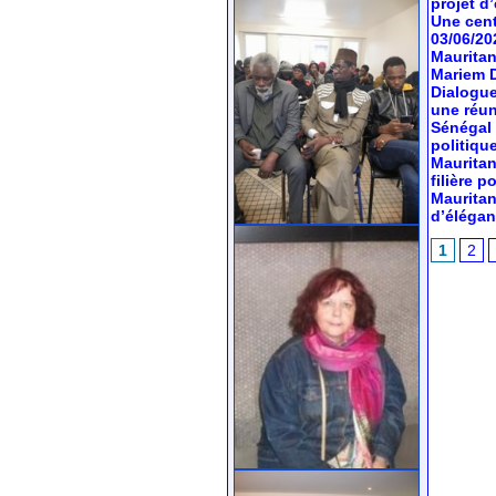
projet d’
Une cent
03/06/20
Mauritan
Mariem 
Dialogue
une réun
Sénégal 
politiqu
Mauritan
filière 
Mauritan
d’élégan
1
2