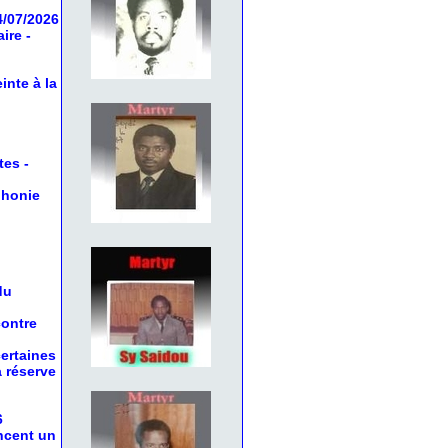
4/07/2026
aire
-
inte à la
tes
-
phonie
du
contre
certaines
a réserve
6
oncent un