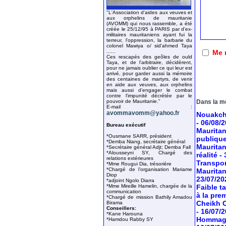
"L'Association d'aides aux veuves et
aux orphelins de mauritanie
(AVOMM) qui nous rassemble, a été
créée le 25/12/95 à PARIS par d'ex-
militaires mauritaniens ayant fui la
terreur, l'oppression, la barbarie du
colonel Mawiya o/ sid'ahmed Taya
Me 
......
Ces rescapés des geôles de ould
Taya, et de l'arbitraire, décidèrent,
pour ne jamais oublier ce qui leur est
arrivé, pour garder aussi la mémoire
des centaines de martyrs, de venir
en aide aux veuves, aux orphelins
mais aussi d'engager le combat
contre l'impunité décrétée par le
pouvoir de Mauritanie."
Dans la m
E-mail :
avommavomm@yahoo.fr
Nouakcho
- 06/08/
Bureau exécutif
Mauritan
*Ousmane SARR, président
publiqu
*Demba Niang, secrétaire général
Mauritan
*Secrétaire général Adjt; Demba Fall
*Alousseyni SY, Chargé des
réalité
-
relations extérieures
Transport
*Mme Rougui Dia, trésorière
*Chargé de l’organisation Mariame
Mauritan
Diop
23/07/20
*adjoint Ngolo Diarra
*Mme Mireille Hamelin, chargée de la
Faible t
communication
à la pre
*Chargé de mission Bathily Amadou
Cheikh O
Birama
Conseillers:
- 16/07/
*Kane Harouna
Hommage 
*Hamdou Rabby SY