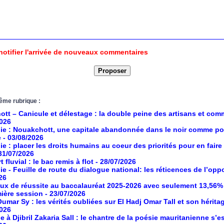
notifier l'arrivée de nouveaux commentaires
ême rubrique :
tt – Canicule et délestage : la double peine des artisans et co
2026
ie : Nouakchott, une capitale abandonnée dans le noir comme po
e
- 03/08/2026
ie : placer les droits humains au coeur des priorités pour en faire
 31/07/2026
 fluvial : le bac remis à flot
- 28/07/2026
ie - Feuille de route du dialogue national: les réticences de l’opp
26
aux de réussite au baccalauréat 2025-2026 avec seulement 13,56%
mière session
- 23/07/2026
umar Sy : les vérités oubliées sur El Hadj Omar Tall et son hérita
2026
à Djibril Zakaria Sall : le chantre de la poésie mauritanienne s’es