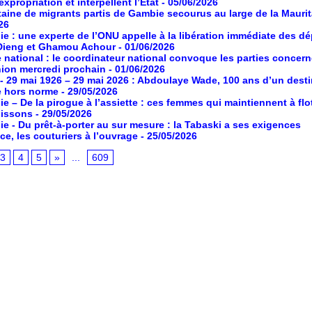
expropriation et interpellent l’État
- 05/06/2026
aine de migrants partis de Gambie secourus au large de la Maurit
26
ie : une experte de l’ONU appelle à la libération immédiate des d
Dieng et Ghamou Achour
- 01/06/2026
 national : le coordinateur national convoque les parties concer
ion mercredi prochain
- 01/06/2026
- 29 mai 1926 – 29 mai 2026 : Abdoulaye Wade, 100 ans d’un desti
e hors norme
- 29/05/2026
ie – De la pirogue à l’assiette : ces femmes qui maintiennent à flot
poissons
- 29/05/2026
ie - Du prêt-à-porter au sur mesure : la Tabaski a ses exigences
ce, les couturiers à l’ouvrage
- 25/05/2026
3
4
5
»
...
609