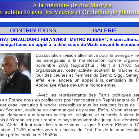
CONTRIBUTIONS
GALERIE
TATION AUJOURD’HUI A 17H00 ‘ METRO KLEBER’ : Vision alterna
Sénégal lance un appel à la démission de Wade devant le monde e
L'association «vision alternative pour le Sénégal» in
les sénégalais à la manifestation qu'elle organi
novembre 2009 (aujourd’hui : Ndlr) à 17H00. Se
organisateurs, cette activité soutient la marche
jour des Jeunes et Femmes du Benno Siggil Sénéga
effet, elle lancera un appel à la démission du P
Abdoulaye Wade devant le monde entier.
«Avec les représentants des Partis politiques sé
s en France nous en profiterons pour rencontrer un Représentant du 
er cette institution à rendre accessibles tous les résultats issus de l
lex Segura», souligne un communiqué de presse. Enfin, Vision alternat
gal demande aux leaders politiques, religieux, et culturels à aider l
is à s'organiser pour rendre le pays ingouvernable jusqu'à la démissi
ye Wade. Il faut noter lieu rendez-vous : «ligne 6 métro Kléber a 1
tation: 17h30 marche vers les locaux du Fmi. Fin de la manifestati
tion préfectorale vers 19h30».