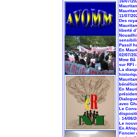
16/07/20
Mauritan
Mauritan
11/07/20
Des roya
Mauritan
liberté 
Nouadhib
sensibil
Passif hu
En Mauri
02/07/20
Mme Bâ C
sur RFI
La diasp
historiq
Mauritan
bénéfici
En Mauri
préside
Dialogue
avec Gh
Le Conse
dispositi
- 14/06/
Le nouve
En Afriq
Foncier 