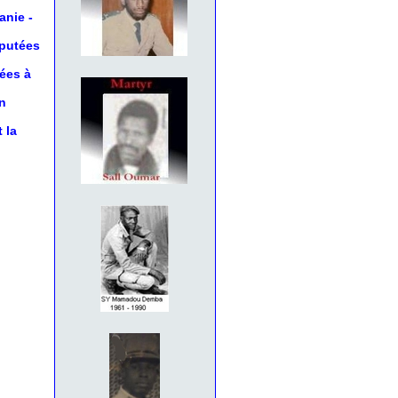
anie
-
éputées
nées à
n
 la