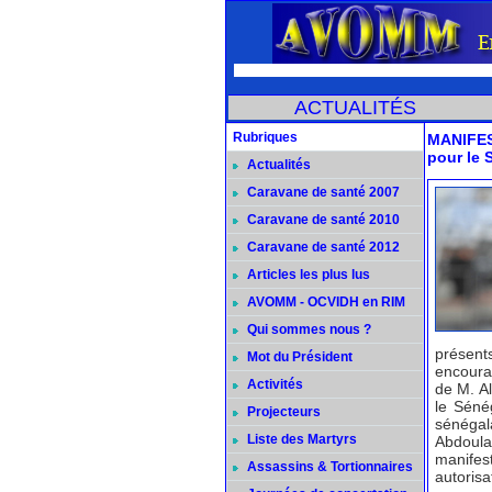
ACTUALITÉS
Rubriques
MANIFES
pour le 
Actualités
Caravane de santé 2007
Caravane de santé 2010
Caravane de santé 2012
Articles les plus lus
AVOMM - OCVIDH en RIM
Qui sommes nous ?
présent
Mot du Président
encourag
Activités
de M. A
le Séné
Projecteurs
sénégala
Liste des Martyrs
Abdoula
manifes
Assassins & Tortionnaires
autorisa