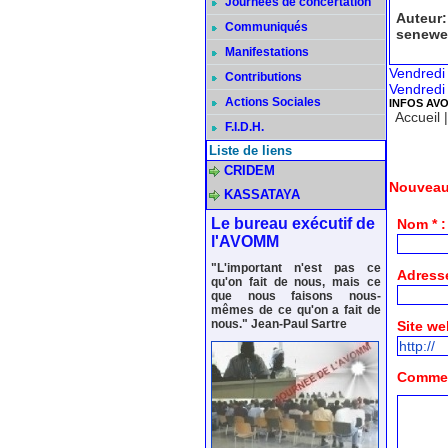
Journées de concertation
Auteur
Communiqués
senewe
Manifestations
Vendredi
Contributions
Vendredi
Actions Sociales
INFOS AV
Accueil
F.I.D.H.
Liste de liens
CRIDEM
Nouveau
KASSATAYA
Le bureau exécutif de
Nom * :
l'AVOMM
"L'important n'est pas ce
Adresse
qu'on fait de nous, mais ce
que nous faisons nous-
mêmes de ce qu'on a fait de
nous." Jean-Paul Sartre
Site we
Comment