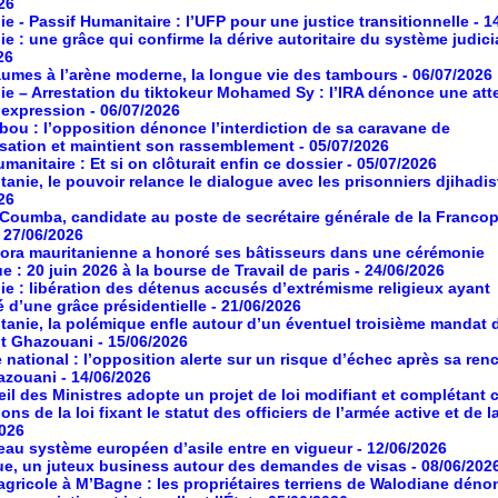
26
ie - Passif Humanitaire : l’UFP pour une justice transitionnelle
- 1
ie : une grâce qui confirme la dérive autoritaire du système judici
26
umes à l’arène moderne, la longue vie des tambours
- 06/07/2026
ie – Arrestation du tiktokeur Mohamed Sy : l’IRA dénonce une atte
d’expression
- 06/07/2026
ou : l’opposition dénonce l’interdiction de sa caravane de
isation et maintient son rassemblement
- 05/07/2026
manitaire : Et si on clôturait enfin ce dossier
- 05/07/2026
tanie, le pouvoir relance le dialogue avec les prisonniers djihadis
26
oumba, candidate au poste de secrétaire générale de la Franco
- 27/06/2026
ora mauritanienne a honoré ses bâtisseurs dans une cérémonie
ue : 20 juin 2026 à la bourse de Travail de paris
- 24/06/2026
ie : libération des détenus accusés d’extrémisme religieux ayant
é d’une grâce présidentielle
- 21/06/2026
tanie, la polémique enfle autour d’un éventuel troisième mandat 
nt Ghazouani
- 15/06/2026
 national : l’opposition alerte sur un risque d’échec après sa ren
azouani
- 14/06/2026
il des Ministres adopte un projet de loi modifiant et complétant 
ons de la loi fixant le statut des officiers de l’armée active et de l
2026
au système européen d’asile entre en vigueur
- 12/06/2026
ue, un juteux business autour des demandes de visas
- 08/06/202
agricole à M’Bagne : les propriétaires terriens de Walodiane dén