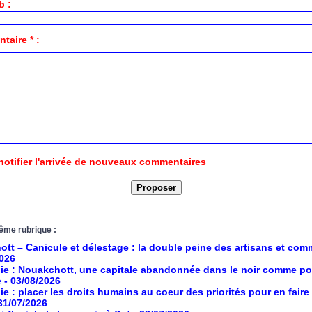
b :
aire * :
notifier l'arrivée de nouveaux commentaires
ême rubrique :
tt – Canicule et délestage : la double peine des artisans et co
2026
ie : Nouakchott, une capitale abandonnée dans le noir comme po
e
- 03/08/2026
ie : placer les droits humains au coeur des priorités pour en faire
 31/07/2026