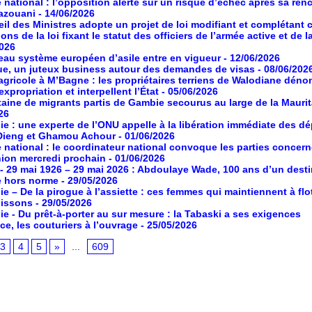
 national : l’opposition alerte sur un risque d’échec après sa ren
azouani
- 14/06/2026
il des Ministres adopte un projet de loi modifiant et complétant 
ons de la loi fixant le statut des officiers de l’armée active et de l
2026
au système européen d’asile entre en vigueur
- 12/06/2026
ue, un juteux business autour des demandes de visas
- 08/06/202
agricole à M’Bagne : les propriétaires terriens de Walodiane dén
expropriation et interpellent l’État
- 05/06/2026
aine de migrants partis de Gambie secourus au large de la Maurit
26
ie : une experte de l’ONU appelle à la libération immédiate des d
Dieng et Ghamou Achour
- 01/06/2026
 national : le coordinateur national convoque les parties concer
ion mercredi prochain
- 01/06/2026
- 29 mai 1926 – 29 mai 2026 : Abdoulaye Wade, 100 ans d’un desti
e hors norme
- 29/05/2026
ie – De la pirogue à l’assiette : ces femmes qui maintiennent à flot
poissons
- 29/05/2026
ie - Du prêt-à-porter au sur mesure : la Tabaski a ses exigences
ce, les couturiers à l’ouvrage
- 25/05/2026
3
4
5
»
...
609