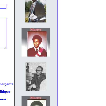
mmerçants
litique
 une