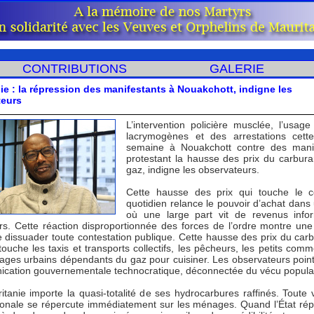
CONTRIBUTIONS
GALERIE
ie : la répression des manifestants à Nouakchott, indigne les
teurs
L’intervention policière musclée, l’usag
lacrymogènes et des arrestations cett
semaine à Nouakchott contre des manif
protestant la hausse des prix du carbura
gaz, indigne les observateurs.
Cette hausse des prix qui touche le 
quotidien relance le pouvoir d’achat dans
où une large part vit de revenus info
ers. Cette réaction disproportionnée des forces de l’ordre montre une
e dissuader toute contestation publique. Cette hausse des prix du carb
ouche les taxis et transports collectifs, les pêcheurs, les petits comm
ages urbains dépendants du gaz pour cuisiner. Les observateurs poin
cation gouvernementale technocratique, déconnectée du vécu populai
tanie importe la quasi-totalité de ses hydrocarbures raffinés. Toute v
tionale se répercute immédiatement sur les ménages. Quand l’État ré