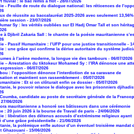
 fluvial : le bac remis à flot
- 28/07/2026
ie - Feuille de route du dialogue national: les réticences de l’opp
26
aux de réussite au baccalauréat 2025-2026 avec seulement 13,56%
mière session
- 23/07/2026
umar Sy : les vérités oubliées sur El Hadj Omar Tall et son hérita
2026
à Djibril Zakaria Sall : le chantre de la poésie mauritanienne s’es
26
ie - Passif Humanitaire : l’UFP pour une justice transitionnelle
- 1
ie : une grâce qui confirme la dérive autoritaire du système judici
26
umes à l’arène moderne, la longue vie des tambours
- 06/07/2026
ie – Arrestation du tiktokeur Mohamed Sy : l’IRA dénonce une atte
d’expression
- 06/07/2026
ou : l’opposition dénonce l’interdiction de sa caravane de
isation et maintient son rassemblement
- 05/07/2026
manitaire : Et si on clôturait enfin ce dossier
- 05/07/2026
tanie, le pouvoir relance le dialogue avec les prisonniers djihadis
26
oumba, candidate au poste de secrétaire générale de la Franco
- 27/06/2026
ora mauritanienne a honoré ses bâtisseurs dans une cérémonie
ue : 20 juin 2026 à la bourse de Travail de paris
- 24/06/2026
ie : libération des détenus accusés d’extrémisme religieux ayant
é d’une grâce présidentielle
- 21/06/2026
tanie, la polémique enfle autour d’un éventuel troisième mandat 
nt Ghazouani
- 15/06/2026