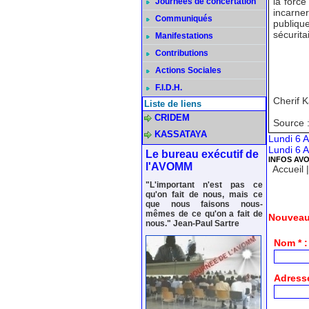
la force
Journées de concertation
incarner
Communiqués
publique
sécurita
Manifestations
Contributions
Actions Sociales
F.I.D.H.
Cherif 
Liste de liens
CRIDEM
Source 
KASSATAYA
Lundi 6 A
Lundi 6 A
Le bureau exécutif de
INFOS AV
l'AVOMM
Accueil
"L'important n'est pas ce
qu'on fait de nous, mais ce
que nous faisons nous-
mêmes de ce qu'on a fait de
Nouveau
nous." Jean-Paul Sartre
Nom * :
Adresse