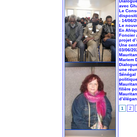
Dialogue
avec Gh
Le Conse
dispositi
- 14/06/
Le nouve
En Afriq
Foncier 
projet d’
Une cent
03/06/20
Mauritan
Mariem 
Dialogue
une réun
Sénégal 
politiqu
Mauritan
filière 
Mauritan
d’élégan
1
2