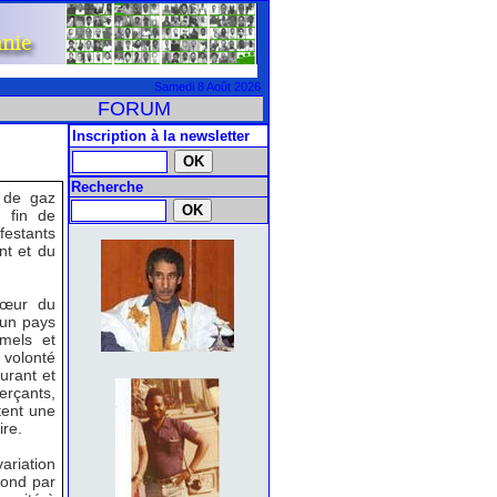
Samedi 8 Août 2026
FORUM
Inscription à la newsletter
Recherche
e de gaz
e fin de
estants
nt et du
cœur du
 un pays
rmels et
 volonté
urant et
erçants,
tent une
re.
ariation
pond par