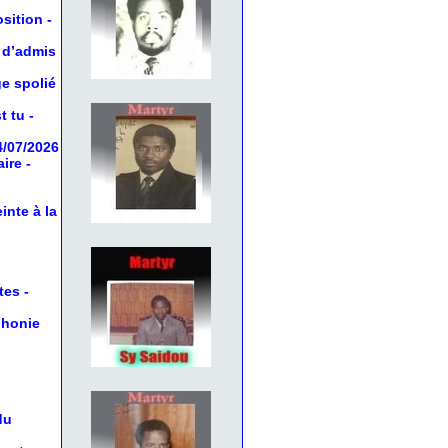
osition
-
 d’admis
ge spolié
t tu
-
4/07/2026
aire
-
inte à la
tes
-
phonie
du