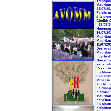
Transport
Mauritan
23/07/20
Faible t
à la pre
Cheikh O
- 16/07/
Hommage 
16/07/20
Mauritan
Mauritan
11/07/20
Des roya
Mauritan
liberté 
Nouadhib
sensibil
Passif hu
En Mauri
02/07/20
Mme Bâ C
sur RFI
La diasp
historiq
Mauritan
bénéfici
En Mauri
préside