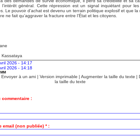
 à des demandes de survie économique, il perd sa crédibilité et sa ca
 l’intérêt général. Cette répression est un signal inquiétant pour les 
s. Le pouvoir d’achat est devenu un terrain politique explosif et que la
ire ne fait qu’aggraver la fracture entre l’État et les citoyens.
Kane
: Kassataya
vril 2026 - 14:17
vril 2026 - 14:18
OMM
|
Envoyer à un ami
|
Version imprimable
|
Augmenter la taille du texte
|
la taille du texte
 commentaire :
 email (non publiée) * :