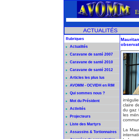
ACTUALITÉS
Rubriques
Mauritan
observa
Actualités
Caravane de santé 2007
Caravane de santé 2010
Caravane de santé 2012
Articles les plus lus
AVOMM - OCVIDH en RIM
Qui sommes nous ?
irréguli
Mot du Président
claire d
Activités
du gaz t
les mén
Projecteurs
communi
Liste des Martyrs
La Mauri
Assassins & Tortionnaires
interna