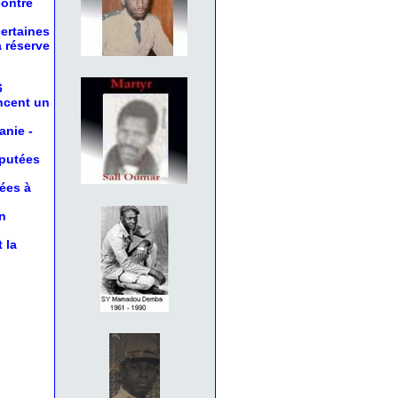
contre
certaines
a réserve
6
oncent un
anie
-
éputées
nées à
n
 la