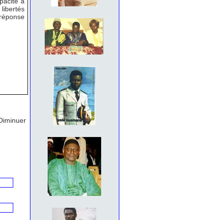
pacité à
libertés
 réponse
Diminuer