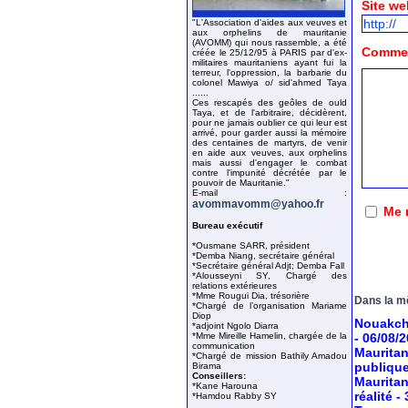
Site we
"L'Association d'aides aux veuves et
aux orphelins de mauritanie
(AVOMM) qui nous rassemble, a été
Comment
créée le 25/12/95 à PARIS par d'ex-
militaires mauritaniens ayant fui la
terreur, l'oppression, la barbarie du
colonel Mawiya o/ sid'ahmed Taya
......
Ces rescapés des geôles de ould
Taya, et de l'arbitraire, décidèrent,
pour ne jamais oublier ce qui leur est
arrivé, pour garder aussi la mémoire
des centaines de martyrs, de venir
en aide aux veuves, aux orphelins
mais aussi d'engager le combat
contre l'impunité décrétée par le
pouvoir de Mauritanie."
E-mail :
avommavomm@yahoo.fr
Me 
Bureau exécutif
*Ousmane SARR, président
*Demba Niang, secrétaire général
*Secrétaire général Adjt; Demba Fall
*Alousseyni SY, Chargé des
relations extérieures
*Mme Rougui Dia, trésorière
Dans la m
*Chargé de l’organisation Mariame
Diop
Nouakcho
*adjoint Ngolo Diarra
*Mme Mireille Hamelin, chargée de la
- 06/08/
communication
Mauritan
*Chargé de mission Bathily Amadou
publiqu
Birama
Conseillers:
Mauritan
*Kane Harouna
réalité
-
*Hamdou Rabby SY