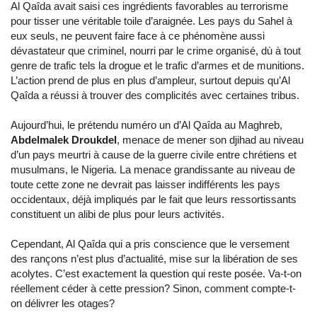
Al Qaîda avait saisi ces ingrédients favorables au terrorisme
pour tisser une véritable toile d’araignée. Les pays du Sahel à
eux seuls, ne peuvent faire face à ce phénomène aussi
dévastateur que criminel, nourri par le crime organisé, dù à tout
genre de trafic tels la drogue et le trafic d’armes et de munitions.
L’action prend de plus en plus d’ampleur, surtout depuis qu’Al
Qaîda a réussi à trouver des complicités avec certaines tribus.
Aujourd’hui, le prétendu numéro un d’Al Qaîda au Maghreb,
Abdelmalek Droukdel
, menace de mener son djihad au niveau
d’un pays meurtri à cause de la guerre civile entre chrétiens et
musulmans, le Nigeria. La menace grandissante au niveau de
toute cette zone ne devrait pas laisser indifférents les pays
occidentaux, déjà impliqués par le fait que leurs ressortissants
constituent un alibi de plus pour leurs activités.
Cependant, Al Qaîda qui a pris conscience que le versement
des rançons n’est plus d’actualité, mise sur la libération de ses
acolytes. C’est exactement la question qui reste posée. Va-t-on
réellement céder à cette pression? Sinon, comment compte-t-
on délivrer les otages?