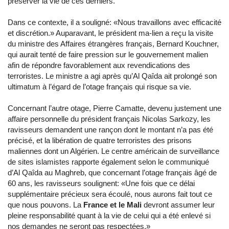
préserver la vie de ces derniers.
Dans ce contexte, il a souligné: «Nous travaillons avec efficacité
et discrétion.» Auparavant, le président ma-lien a reçu la visite
du ministre des Affaires étrangères français, Bernard Kouchner,
qui aurait tenté de faire pression sur le gouvernement malien
afin de répondre favorablement aux revendications des
terroristes. Le ministre a agi après qu’Al Qaîda ait prolongé son
ultimatum à l’égard de l’otage français qui risque sa vie.
Concernant l’autre otage, Pierre Camatte, devenu justement une
affaire personnelle du président français Nicolas Sarkozy, les
ravisseurs demandent une rançon dont le montant n’a pas été
précisé, et la libération de quatre terroristes des prisons
maliennes dont un Algérien. Le centre américain de surveillance
de sites islamistes rapporte également selon le communiqué
d’Al Qaîda au Maghreb, que concernant l’otage français âgé de
60 ans, les ravisseurs soulignent: «Une fois que ce délai
supplémentaire précieux sera écoulé, nous aurons fait tout ce
que nous pouvons. La
France et le Mali
devront assumer leur
pleine responsabilité quant à la vie de celui qui a été enlevé si
nos demandes ne seront pas respectées.»