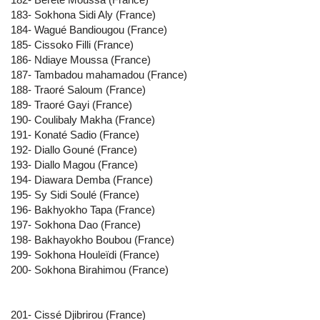
183- Sokhona Sidi Aly (France)
184- Wagué Bandiougou (France)
185- Cissoko Filli (France)
186- Ndiaye Moussa (France)
187- Tambadou mahamadou (France)
188- Traoré Saloum (France)
189- Traoré Gayi (France)
190- Coulibaly Makha (France)
191- Konaté Sadio (France)
192- Diallo Gouné (France)
193- Diallo Magou (France)
194- Diawara Demba (France)
195- Sy Sidi Soulé (France)
196- Bakhyokho Tapa (France)
197- Sokhona Dao (France)
198- Bakhayokho Boubou (France)
199- Sokhona Houleïdi (France)
200- Sokhona Birahimou (France)
201- Cissé Djibrirou (France)