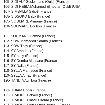
105- SIDI ALY Souleimane (Ould) (France)
106- SIDI HEIBA Mohamed Elmoctar (Ould) (USA)
107- SIMBALLA Sidibé (France)
108- SISSOKO Baba (France)
109- SOUMARE Almamy (France)
110- SOUMARE Boubou (France)
111- SOUMARE Demba (France)
112- SOW Mamadou Samba (France)
113- SOW Thoy (France)
114- SY Amadou (France)
115- SY haby (France)
116- SY Demba Alassane (France)
117- SY Nalla (France)
118- SYLLA Mamadou (France)
119- SYLLA Amadi (France)
120- TANDIA Aghibou (France)
121- THIAM Bocar (France)
122- TRAORE Bakary (France)
123- TRAORE Elhadji Birama (France)
124- TRAORE Fousseinou Boubou (France)