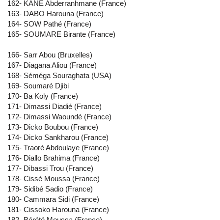
162- KANE Abderranhmane (France)
163- DABO Harouna (France)
164- SOW Pathé (France)
165- SOUMARE Birante (France)
166- Sarr Abou (Bruxelles)
167- Diagana Aliou (France)
168- Séméga Souraghata (USA)
169- Soumaré Djibi
170- Ba Koly (France)
171- Dimassi Diadié (France)
172- Dimassi Waoundé (France)
173- Dicko Boubou (France)
174- Dicko Sankharou (France)
175- Traoré Abdoulaye (France)
176- Diallo Brahima (France)
177- Dibassi Trou (France)
178- Cissé Moussa (France)
179- Sidibé Sadio (France)
180- Cammara Sidi (France)
181- Cissoko Harouna (France)
182- Bérété Moussa (France)