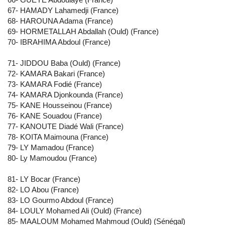
67- HAMADY Lahamedji (France)
68- HAROUNA Adama (France)
69- HORMETALLAH Abdallah (Ould) (France)
70- IBRAHIMA Abdoul (France)
71- JIDDOU Baba (Ould) (France)
72- KAMARA Bakari (France)
73- KAMARA Fodié (France)
74- KAMARA Djonkounda (France)
75- KANE Housseinou (France)
76- KANE Souadou (France)
77- KANOUTE Diadé Wali (France)
78- KOITA Maimouna (France)
79- LY Mamadou (France)
80- Ly Mamoudou (France)
81- LY Bocar (France)
82- LO Abou (France)
83- LO Gourmo Abdoul (France)
84- LOULY Mohamed Ali (Ould) (France)
85- MAALOUM Mohamed Mahmoud (Ould) (Sénégal)