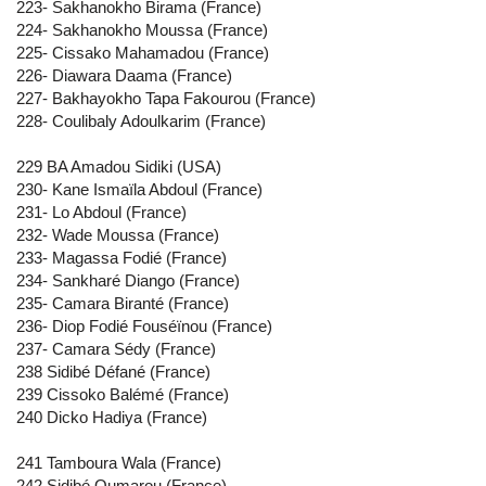
223- Sakhanokho Birama (France)
224- Sakhanokho Moussa (France)
225- Cissako Mahamadou (France)
226- Diawara Daama (France)
227- Bakhayokho Tapa Fakourou (France)
228- Coulibaly Adoulkarim (France)
229 BA Amadou Sidiki (USA)
230- Kane Ismaïla Abdoul (France)
231- Lo Abdoul (France)
232- Wade Moussa (France)
233- Magassa Fodié (France)
234- Sankharé Diango (France)
235- Camara Biranté (France)
236- Diop Fodié Fouséïnou (France)
237- Camara Sédy (France)
238 Sidibé Défané (France)
239 Cissoko Balémé (France)
240 Dicko Hadiya (France)
241 Tamboura Wala (France)
242 Sidibé Oumarou (France)