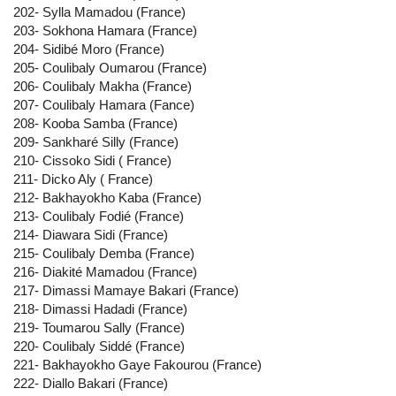
202- Sylla Mamadou (France)
203- Sokhona Hamara (France)
204- Sidibé Moro (France)
205- Coulibaly Oumarou (France)
206- Coulibaly Makha (France)
207- Coulibaly Hamara (Fance)
208- Kooba Samba (France)
209- Sankharé Silly (France)
210- Cissoko Sidi ( France)
211- Dicko Aly ( France)
212- Bakhayokho Kaba (France)
213- Coulibaly Fodié (France)
214- Diawara Sidi (France)
215- Coulibaly Demba (France)
216- Diakité Mamadou (France)
217- Dimassi Mamaye Bakari (France)
218- Dimassi Hadadi (France)
219- Toumarou Sally (France)
220- Coulibaly Siddé (France)
221- Bakhayokho Gaye Fakourou (France)
222- Diallo Bakari (France)