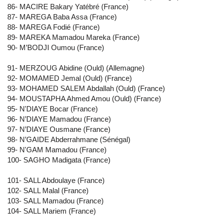
86- MACIRE Bakary Yatébré (France)
87- MAREGA Baba Assa (France)
88- MAREGA Fodié (France)
89- MAREKA Mamadou Mareka (France)
90- M’BODJI Oumou (France)
91- MERZOUG Abidine (Ould) (Allemagne)
92- MOMAMED Jemal (Ould) (France)
93- MOHAMED SALEM Abdallah (Ould) (France)
94- MOUSTAPHA Ahmed Amou (Ould) (France)
95- N'DIAYE Bocar (France)
96- N’DIAYE Mamadou (France)
97- N’DIAYE Ousmane (France)
98- N’GAIDE Abderrahmane (Sénégal)
99- N'GAM Mamadou (France)
100- SAGHO Madigata (France)
101- SALL Abdoulaye (France)
102- SALL Malal (France)
103- SALL Mamadou (France)
104- SALL Mariem (France)