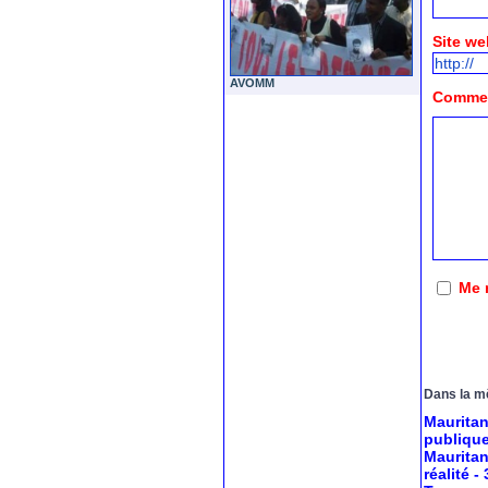
Site we
AVOMM
Comment
Me 
Dans la m
Mauritan
publiqu
Mauritan
réalité
-