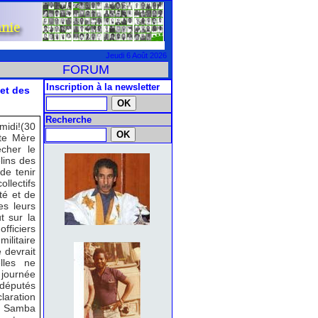
Jeudi 6 Août 2026
FORUM
Inscription à la newsletter
 et des
Recherche
-midi!(30
nte Mère
cher le
elins des
 de tenir
lectifs
té et de
des leurs
t sur la
officiers
ilitaire
 devrait
lles ne
 journée
 députés
laration
et Samba