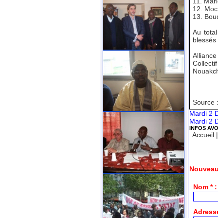
11. Mar
12. Moc
13. Bou
Au tota
blessés
Alliance
Collecti
Nouakch
Source 
Mardi 2 
Mardi 2 
INFOS AV
Accueil
Nouveau
Nom * :
Adresse