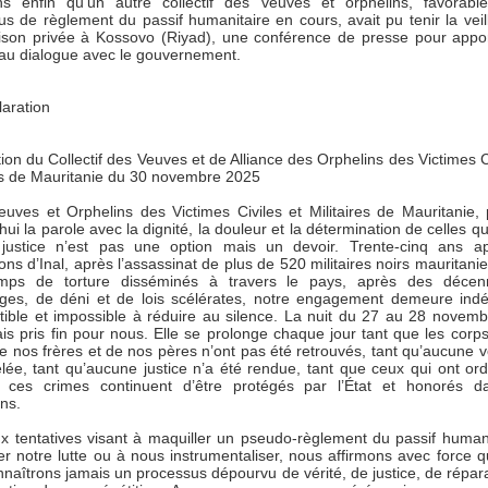
ns enfin qu’un autre collectif des veuves et orphelins, favorabl
s de règlement du passif humanitaire en cours, avait pu tenir la veil
son privée à Kossovo (Riyad), une conférence de presse pour appo
 au dialogue avec le gouvernement.
laration
ion du Collectif des Veuves et de Alliance des Orphelins des Victimes Ci
res de Mauritanie du 30 novembre 2025
euves et Orphelins des Victimes Civiles et Militaires de Mauritanie,
hui la parole avec la dignité, la douleur et la détermination de celles q
justice n’est pas une option mais un devoir. Trente-cinq ans ap
ns d’Inal, après l’assassinat de plus de 520 militaires noirs mauritani
mps de torture disséminés à travers le pays, après des décen
es, de déni et de lois scélérates, notre engagement demeure indéf
ptible et impossible à réduire au silence. La nuit du 27 au 28 novem
is pris fin pour nous. Elle se prolonge chaque jour tant que les corp
e nos frères et de nos pères n’ont pas été retrouvés, tant qu’aucune vé
élée, tant qu’aucune justice n’a été rendue, tant que ceux qui ont or
 ces crimes continuent d’être protégés par l’État et honorés d
ons.
x tentatives visant à maquiller un pseudo-règlement du passif humani
er notre lutte ou à nous instrumentaliser, nous affirmons avec force 
naîtrons jamais un processus dépourvu de vérité, de justice, de répara