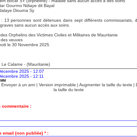
iem Bocar SY (orpheline) - malade sans aucun accès à des soins
tar Gourmo Ndiaye dit Bayal
dalaye Diouma Sy
l : 13 personnes sont détenues dans sept différents commissariats, 
 graves sans aucun accès aux soins.
 des Orphelins des Victimes Civiles et Militaires de Mauritanie
f des veuves
ott le 30 Novembre 2025
: Le Calame - (Mauritanie)
Décembre 2025 - 12:07
Décembre 2025 - 12:11
OMM
|
Envoyer à un ami
|
Version imprimable
|
Augmenter la taille du texte
|
la taille du texte
 commentaire :
 email (non publiée) * :