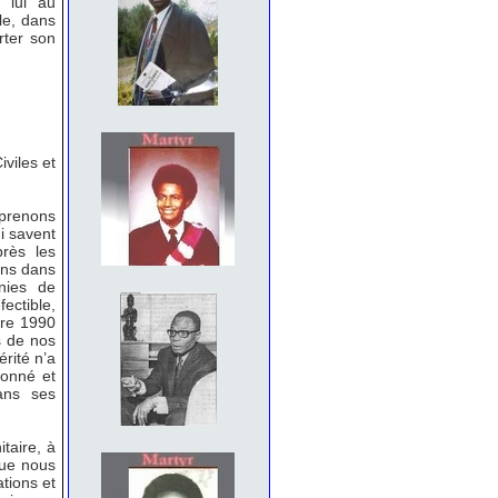
e lui au
le, dans
rter son
viles et
 prenons
ui savent
rès les
ens dans
nies de
ectible,
bre 1990
s de nos
rité n’a
donné et
ans ses
taire, à
que nous
tions et