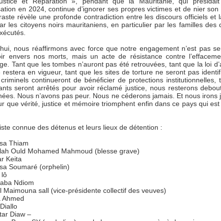
stice et Réparation », pendant que la Mauritanie, qui présidait
sation en 2024, continue d’ignorer ses propres victimes et de nier son h
aste révèle une profonde contradiction entre les discours officiels et l
r les citoyens noirs mauritaniens, en particulier par les familles des 
xécutés.
’hui, nous réaffirmons avec force que notre engagement n’est pas s
ir envers nos morts, mais un acte de résistance contre l’effaceme
. Tant que les tombes n’auront pas été retrouvées, tant que la loi d’
restera en vigueur, tant que les sites de torture ne seront pas identifi
criminels continueront de bénéficier de protections institutionnelles, 
ants seront arrêtés pour avoir réclamé justice, nous resterons debout
nées. Nous n’avons pas peur. Nous ne céderons jamais. Et nous irons 
r que vérité, justice et mémoire triomphent enfin dans ce pays qui est 
 liste connue des détenus et leurs lieux de détention :
sa Thiam
llah Ould Mohamed Mahmoud (blesse grave)
r Keita
sa Soumaré (orphelin)
 lô
naba Ndiom
l Maimouna sall (vice-présidente collectif des veuves)
a Ahmed
Diallo
tar Diaw –