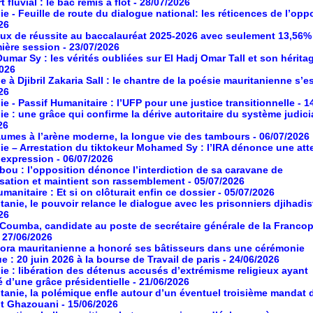
 fluvial : le bac remis à flot
- 28/07/2026
ie - Feuille de route du dialogue national: les réticences de l’opp
26
aux de réussite au baccalauréat 2025-2026 avec seulement 13,56%
mière session
- 23/07/2026
umar Sy : les vérités oubliées sur El Hadj Omar Tall et son hérita
2026
à Djibril Zakaria Sall : le chantre de la poésie mauritanienne s’es
26
ie - Passif Humanitaire : l’UFP pour une justice transitionnelle
- 1
ie : une grâce qui confirme la dérive autoritaire du système judici
26
umes à l’arène moderne, la longue vie des tambours
- 06/07/2026
ie – Arrestation du tiktokeur Mohamed Sy : l’IRA dénonce une atte
d’expression
- 06/07/2026
ou : l’opposition dénonce l’interdiction de sa caravane de
isation et maintient son rassemblement
- 05/07/2026
manitaire : Et si on clôturait enfin ce dossier
- 05/07/2026
tanie, le pouvoir relance le dialogue avec les prisonniers djihadis
26
oumba, candidate au poste de secrétaire générale de la Franco
- 27/06/2026
ora mauritanienne a honoré ses bâtisseurs dans une cérémonie
ue : 20 juin 2026 à la bourse de Travail de paris
- 24/06/2026
ie : libération des détenus accusés d’extrémisme religieux ayant
é d’une grâce présidentielle
- 21/06/2026
tanie, la polémique enfle autour d’un éventuel troisième mandat 
nt Ghazouani
- 15/06/2026