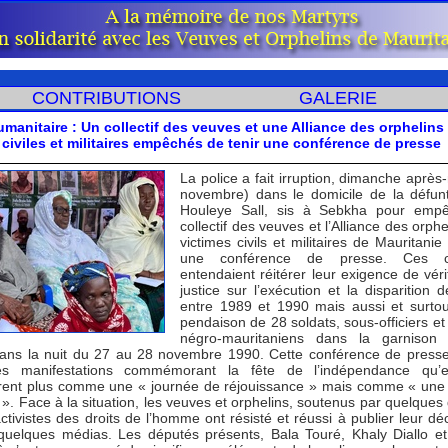
CONTRIBUTIONS
GALERIE
umanitaire : Un collectif des veuves et une Alliance des orphelins
 civiles et militaires empêchés de tenir une conférence de presse
La police a fait irruption, dimanche après
novembre) dans le domicile de la défu
Houleye Sall, sis à Sebkha pour empê
collectif des veuves et l’Alliance des orph
victimes civils et militaires de Mauritanie
une conférence de presse. Ces col
entendaient réitérer leur exigence de véri
justice sur l’exécution et la disparition 
entre 1989 et 1990 mais aussi et surtou
pendaison de 28 soldats, sous-officiers et 
négro-mauritaniens dans la garnison m
 dans la nuit du 27 au 28 novembre 1990. Cette conférence de presse
les manifestations commémorant la fête de l’indépendance qu’e
rent plus comme une « journée de réjouissance » mais comme « une
 ». Face à la situation, les veuves et orphelins, soutenus par quelques
ctivistes des droits de l’homme ont résisté et réussi à publier leur déc
quelques médias. Les députés présents, Bala Touré, Khaly Diallo 