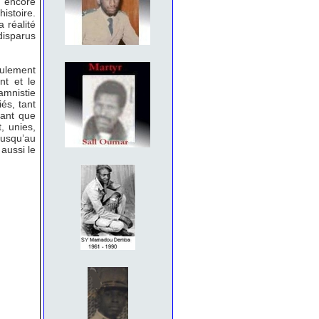
 encore
istoire.
a réalité
disparus
eulement
nt et le
amnistie
és, tant
tant que
, unies,
jusqu’au
aussi le