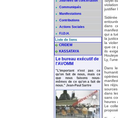
Soyel Bâ
Journées de concertation
violatio
Communiqués
justifier
Manifestations
Sidérée
Contributions
entouré
dans c
Actions Sociales
manifest
F.I.D.H.
qui a tu
la justi
Liste de liens
la viole
CRIDEM
que ce 
ils exig
KASSATAYA
Houleye
Le bureau exécutif de
Ly, l’un
l'AVOMM
Dans le
"L'important n'est pas ce
humanita
qu'on fait de nous, mais ce
opérées
que nous faisons nous-
manifest
mêmes de ce qu'on a fait de
les réj
nous." Jean-Paul Sartre
sources
dans les
sans con
heures a
Le coll
proposé