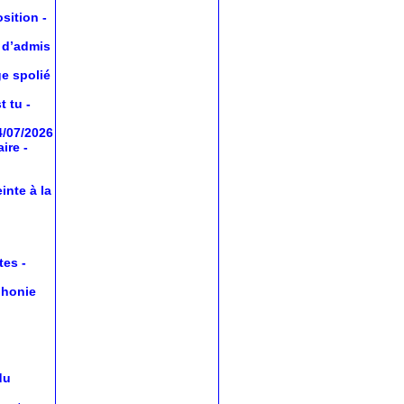
osition
-
 d’admis
ge spolié
t tu
-
4/07/2026
aire
-
inte à la
tes
-
phonie
du