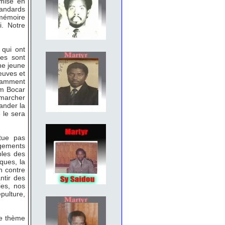
 mise en
andards
 mémoire
i. Notre
 qui ont
nes sont
ne jeune
euves et
otamment
em Bocar
 marcher
ander la
 le sera
itue pas
agements
bles des
iques, la
n contre
ntir des
ies, nos
épulture,
le thème