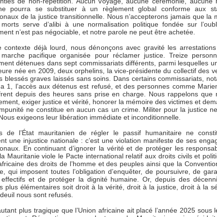
nties de non-répétition. Aucun voyage, aucune cérémonie, aucune
ne pourra se substituer à un règlement global conforme aux st
ionaux de la justice transitionnelle. Nous n’accepterons jamais que la
morts serve d’alibi à une normalisation politique fondée sur l’oubl
nt n’est pas négociable, et notre parole ne peut être achetée.
 contexte déjà lourd, nous dénonçons avec gravité les arrestations
a marche pacifique organisée pour réclamer justice. Treize person
ement détenues dans sept commissariats différents, parmi lesquelles u
neure née en 2009, deux orphelins, la vice-présidente du collectif des v
rs blessés graves laissés sans soins. Dans certains commissariats, n
a 1, l’accès aux détenus est refusé, et des personnes comme Mari
frent depuis des heures sans prise en charge. Nous rappelons que
ement, exiger justice et vérité, honorer la mémoire des victimes et dem
’impunité ne constitue en aucun cas un crime. Militer pour la justice ne
Nous exigeons leur libération immédiate et inconditionnelle.
s de l’État mauritanien de régler le passif humanitaire ne const
nt une injustice nationale : c’est une violation manifeste de ses eng
ionaux. En continuant d’ignorer la vérité et de protéger les responsa
la Mauritanie viole le Pacte international relatif aux droits civils et polit
africaine des droits de l’homme et des peuples ainsi que la Conventio
re, qui imposent toutes l’obligation d’enquêter, de poursuivre, de gara
 effectifs et de protéger la dignité humaine. Or, depuis des décenn
es plus élémentaires soit droit à la vérité, droit à la justice, droit à la s
 deuil nous sont refusés.
’autant plus tragique que l’Union africaine ait placé l’année 2025 sous 