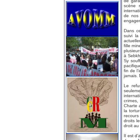
de gara
scène 
internat
de nos 
engageme
Dans ce
suivi l
actuell
fille mi
plusieu
à Sebkh
Sy souf
pacifiqu
fin de l
jamais. 
Le refu
seuleme
internat
crimes, 
Charte 
la tortu
recours
droits l
droit au
Il est d