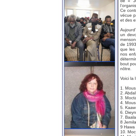
de « Ju
l’organi
Ce contr
vécue pa
et des e
Aujourd
un devo
mensonge
de 1993 
que les 
nos enf
détermi
bout pou
nôtre.
Voici la
1. Mous
2. Abda
3. Mocta
4. Mous
5. Kaaw
6. Diey
7. Baala
8 Jemil
9 Hawa 
10. Moc