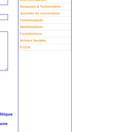
Assassins & Tortionnaires
Journées de concertation
Communiqués
Manifestations
Contributions
Actions Sociales
F.I.D.H.
litique
 une