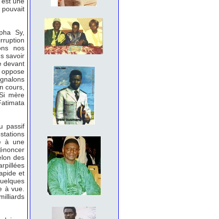
 est une
 pouvait
lpha Sy,
rruption
ons nos
ns savoir
re devant
s oppose
ignalons
n cours,
 Si mère
Fatimata
u passif
stations
te à une
dénoncer
elon des
rpillées
apide et
quelques
e à vue.
illiards