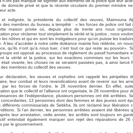
 n’ont pas manqué de signifier aux éléments de la police que leur acte
n de domicile privé et que la récente circulaire du premier ministre ne
 leur acte.
 et indignée, la présidente du collectif des veuves, Maimouna A
e des membres du bureau a tempêté : « les forces de police ont fait i
ette maison privée où, depuis plus de trente ans nous organis
ation pour réclamer tout simplement la vérité et la justice ; nous voulo
é les nôtres et qui en sont les instigateurs pour qu’on puisse les tradui
ce. A lieu d’accéder à notre cette doléance mainte fois réitérée, on nou
nce, qu’ils n’ont qu’à nous tuer, c’est tout ce qui reste au pouvoir». S
groupe est opposé au processus de règlement du passif humanitaire e
ent la vérité et la justice, sur les exactions commises sur les leurs.
 était vivante, les choses ne se seraient passées pas, à ainsi lancé 
e des membres du collectif des veuves.
ur déclaration, les veuves et orphelins ont rappelé les péripéties d
ire, leur combat et leurs revendications avant de revenir sur les arre
 par les forces de l’ordre, le 28 novembre dernier. En effet, sui
ation que le collectif et l’alliance ont organisée, le 28 novembre pour 
ouissances de l’indépendance, plusieurs personnes ont été arrêtées. S
 concordantes, 13 personnes dont des femmes et des jeunes sont épa
 différents commissariats de Sebkha. Ils ont réclamé leur libération r
ditions. Si l’an dernier, les personnes arrêtées avaient été libérées 
près leur arrestation, cette année, les arrêtés sont toujours en gard
ectif entendait également marquer son rejet des réparations de 26 m
s par le gouvernement.