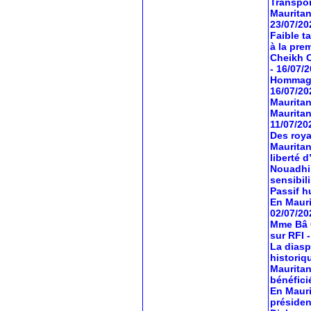
Transport
Mauritan
23/07/20
Faible t
à la pre
Cheikh O
- 16/07/
Hommage 
16/07/20
Mauritan
Mauritan
11/07/20
Des roya
Mauritan
liberté 
Nouadhib
sensibil
Passif hu
En Mauri
02/07/20
Mme Bâ C
sur RFI
La diasp
historiq
Mauritan
bénéfici
En Mauri
préside