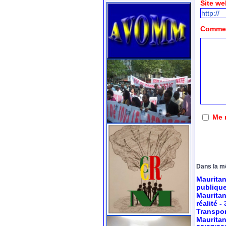
Site we
Comment
Me 
Dans la m
Mauritan
publiqu
Mauritan
réalité
-
Transport
Mauritan