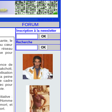
Jeudi 6 Août 2026
FORUM
Inscription à la newsletter
ante, le
Recherche
 au cœur
 réseau
ue pour
rence de
akchott,
lisation
la peine
le cadre
vec pour
vie.
tiative :
 l’Homme
mort, et
ort.