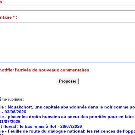
b :
aire * :
notifier l'arrivée de nouveaux commentaires
ême rubrique :
ie : Nouakchott, une capitale abandonnée dans le noir comme po
e
- 03/08/2026
ie : placer les droits humains au coeur des priorités pour en faire
 31/07/2026
 fluvial : le bac remis à flot
- 28/07/2026
ie - Feuille de route du dialogue national: les réticences de l’opp