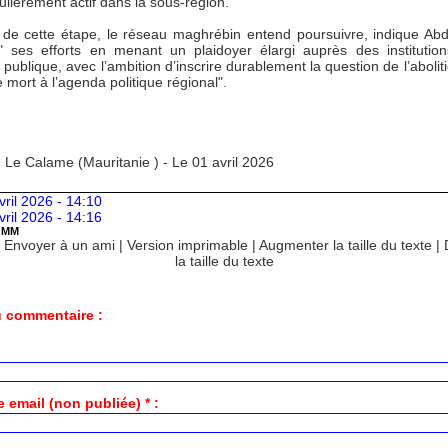
culièrement actif dans la sous-région.
 de cette étape, le réseau maghrébin entend poursuivre, indique Ab
" ses efforts en menant un plaidoyer élargi auprès des institutio
n publique, avec l’ambition d’inscrire durablement la question de l’abolit
 mort à l’agenda politique régional".
 Le Calame (Mauritanie ) - Le 01 avril 2026
vril 2026 - 14:10
vril 2026 - 14:16
OMM
|
Envoyer à un ami
|
Version imprimable
|
Augmenter la taille du texte
|
la taille du texte
 commentaire :
 email (non publiée) * :