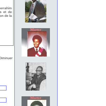
derrahim
ns et de
ion de la
Diminuer