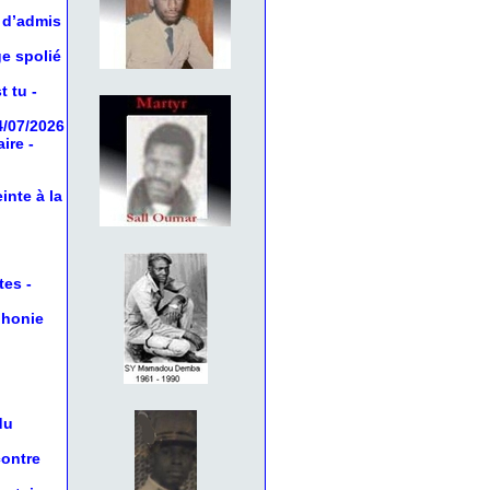
 d’admis
ge spolié
t tu
-
4/07/2026
aire
-
inte à la
tes
-
phonie
du
contre