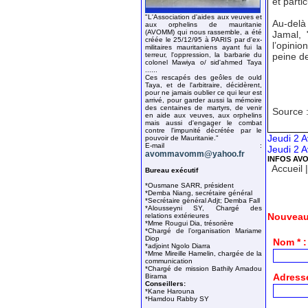
et parti
"L'Association d'aides aux veuves et
Au-delà
aux orphelins de mauritanie
(AVOMM) qui nous rassemble, a été
Jamal, 
créée le 25/12/95 à PARIS par d'ex-
l’opinio
militaires mauritaniens ayant fui la
terreur, l'oppression, la barbarie du
peine de
colonel Mawiya o/ sid'ahmed Taya
......
Ces rescapés des geôles de ould
Taya, et de l'arbitraire, décidèrent,
pour ne jamais oublier ce qui leur est
arrivé, pour garder aussi la mémoire
des centaines de martyrs, de venir
Source :
en aide aux veuves, aux orphelins
mais aussi d'engager le combat
contre l'impunité décrétée par le
Jeudi 2 A
pouvoir de Mauritanie."
E-mail :
Jeudi 2 A
avommavomm@yahoo.fr
INFOS AV
Accueil
Bureau exécutif
*Ousmane SARR, président
*Demba Niang, secrétaire général
*Secrétaire général Adjt; Demba Fall
*Alousseyni SY, Chargé des
Nouveau
relations extérieures
*Mme Rougui Dia, trésorière
*Chargé de l’organisation Mariame
Diop
Nom * :
*adjoint Ngolo Diarra
*Mme Mireille Hamelin, chargée de la
communication
*Chargé de mission Bathily Amadou
Adresse
Birama
Conseillers:
*Kane Harouna
*Hamdou Rabby SY