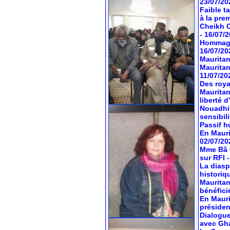
23/07/20
Faible t
à la pre
Cheikh O
- 16/07/
Hommage 
16/07/20
Mauritan
Mauritan
11/07/20
Des roya
Mauritan
liberté 
Nouadhib
sensibil
Passif hu
En Mauri
02/07/20
Mme Bâ C
sur RFI
La diasp
historiq
Mauritan
bénéfici
En Mauri
préside
Dialogue
avec Gh