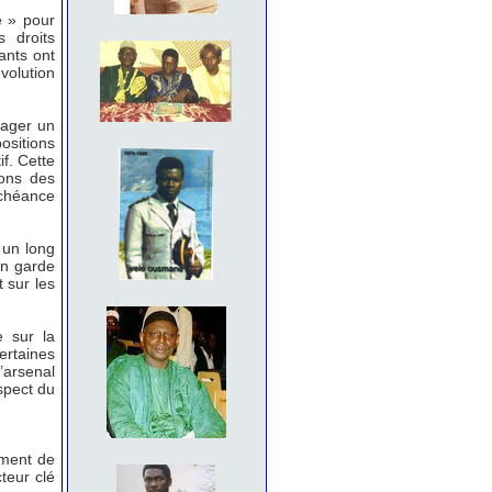
é » pour
 droits
ants ont
évolution
gager un
ositions
f. Cette
ions des
échéance
 un long
en garde
 sur les
e sur la
ertaines
arsenal
espect du
ement de
teur clé