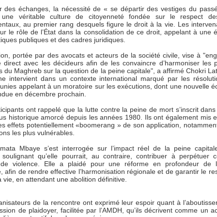
 des échanges, la nécessité de « se départir des vestiges du pass
 une véritable culture de citoyenneté fondée sur le respect des
taux, au premier rang desquels figure le droit à la vie. Les interven
sur le rôle de l’État dans la consolidation de ce droit, appelant à une 
tiques publiques et des cadres juridiques.
on, portée par des avocats et acteurs de la société civile, vise à "en
e direct avec les décideurs afin de les convaincre d’harmoniser les p
 du Maghreb sur la question de la peine capitale", a affirmé Chokri Lati
e intervient dans un contexte international marqué par les résolut
 unies appelant à un moratoire sur les exécutions, dont une nouvelle 
endue en décembre prochain.
icipants ont rappelé que la lutte contre la peine de mort s’inscrit dans
us historique amorcé depuis les années 1980. Ils ont également mis 
les effets potentiellement «boomerang » de son application, notamment
ons les plus vulnérables.
mata Mbaye s’est interrogée sur l’impact réel de la peine capital
, soulignant qu’elle pourrait, au contraire, contribuer à perpétuer c
de violence. Elle a plaidé pour une réforme en profondeur de l’
e, afin de rendre effective l’harmonisation régionale et de garantir le r
la vie, en attendant une abolition définitive.
anisateurs de la rencontre ont exprimé leur espoir quant à l’aboutiss
ssion de plaidoyer, facilitée par l’AMDH, qu’ils décrivent comme un ac