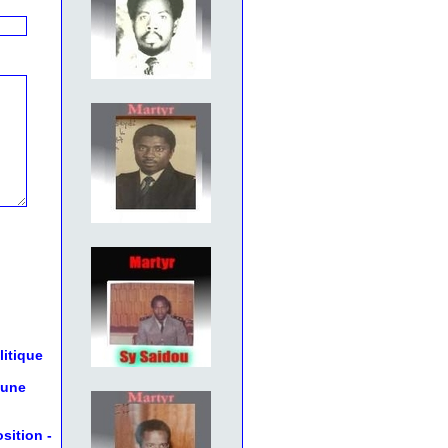
litique
 une
osition
-