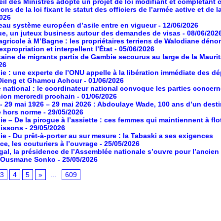
il des Ministres adopte un projet de loi modifiant et complétant 
ons de la loi fixant le statut des officiers de l’armée active et de l
2026
au système européen d’asile entre en vigueur
- 12/06/2026
ue, un juteux business autour des demandes de visas
- 08/06/202
agricole à M’Bagne : les propriétaires terriens de Walodiane dén
expropriation et interpellent l’État
- 05/06/2026
aine de migrants partis de Gambie secourus au large de la Maurit
26
ie : une experte de l’ONU appelle à la libération immédiate des d
Dieng et Ghamou Achour
- 01/06/2026
 national : le coordinateur national convoque les parties concer
ion mercredi prochain
- 01/06/2026
- 29 mai 1926 – 29 mai 2026 : Abdoulaye Wade, 100 ans d’un desti
e hors norme
- 29/05/2026
ie – De la pirogue à l’assiette : ces femmes qui maintiennent à flot
poissons
- 29/05/2026
ie - Du prêt-à-porter au sur mesure : la Tabaski a ses exigences
ce, les couturiers à l’ouvrage
- 25/05/2026
al, la présidence de l’Assemblée nationale s’ouvre pour l’ancien
e Ousmane Sonko
- 25/05/2026
3
4
5
»
...
609