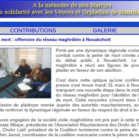
CONTRIBUTIONS
GALERIE
 mort : offensive du réseau maghrébin à Nouakchott
Porté par une dynamique régionale croiss
combat contre la peine de mort s’invite
du débat public à Nouakchott. Le
maghrébin a réuni ses figures de pro
plaider en faveur de son abolition.
C'est dans cette optique qu’une confé
presse s’est tenue mardi 31 mars à Nou
marquant une nouvelle étape dans la mobi
du réseau maghrébin pour l’abolition de 
de mort. Cette rencontre s’inscrit dans 
ission de plaidoyer menée auprès des autorités mauritaniennes, a
 de renforcer la dynamique régionale en faveur du respect du droit à la 
gures engagées de la société civile maghrébine ont pris part à cette ini
mata Mbaye, présidente de l’Association Mauritanienne des Droits de
Chokri Latif, président de la Coalition tunisienne contre la peine de 
im Jamal, coordinateur de la coalition marocaine contre la peine de m