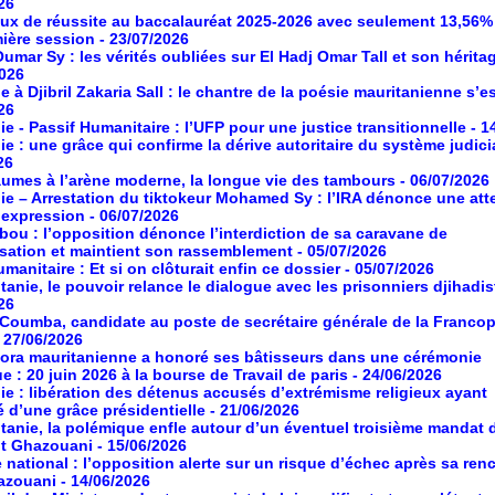
26
aux de réussite au baccalauréat 2025-2026 avec seulement 13,56%
mière session
- 23/07/2026
umar Sy : les vérités oubliées sur El Hadj Omar Tall et son hérita
2026
à Djibril Zakaria Sall : le chantre de la poésie mauritanienne s’es
26
ie - Passif Humanitaire : l’UFP pour une justice transitionnelle
- 1
ie : une grâce qui confirme la dérive autoritaire du système judici
26
umes à l’arène moderne, la longue vie des tambours
- 06/07/2026
ie – Arrestation du tiktokeur Mohamed Sy : l’IRA dénonce une atte
d’expression
- 06/07/2026
ou : l’opposition dénonce l’interdiction de sa caravane de
isation et maintient son rassemblement
- 05/07/2026
manitaire : Et si on clôturait enfin ce dossier
- 05/07/2026
tanie, le pouvoir relance le dialogue avec les prisonniers djihadis
26
oumba, candidate au poste de secrétaire générale de la Franco
- 27/06/2026
ora mauritanienne a honoré ses bâtisseurs dans une cérémonie
ue : 20 juin 2026 à la bourse de Travail de paris
- 24/06/2026
ie : libération des détenus accusés d’extrémisme religieux ayant
é d’une grâce présidentielle
- 21/06/2026
tanie, la polémique enfle autour d’un éventuel troisième mandat 
nt Ghazouani
- 15/06/2026
 national : l’opposition alerte sur un risque d’échec après sa ren
azouani
- 14/06/2026