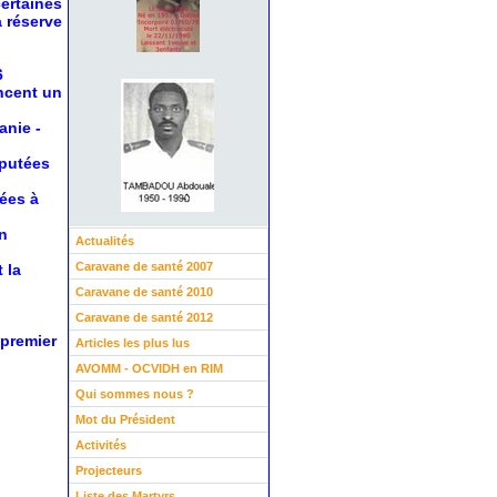
certaines
a réserve
6
oncent un
anie
-
éputées
nées à
n
Actualités
Caravane de santé 2007
 la
Caravane de santé 2010
Caravane de santé 2012
 premier
Articles les plus lus
AVOMM - OCVIDH en RIM
Qui sommes nous ?
Mot du Président
Activités
Projecteurs
Liste des Martyrs