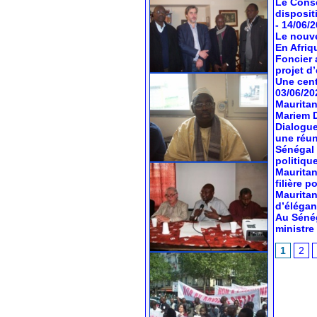
Le Conse
dispositi
- 14/06/
Le nouve
En Afriq
Foncier 
projet d’
Une cent
03/06/20
Mauritan
Mariem 
Dialogue
une réun
Sénégal 
politiqu
Mauritan
filière 
Mauritan
d’élégan
Au Sénég
ministr
1
2