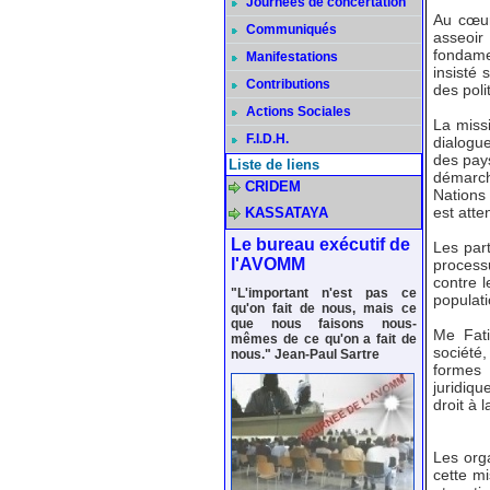
Journées de concertation
Au cœur
Communiqués
asseoir
fondamen
Manifestations
insisté 
Contributions
des poli
Actions Sociales
La missi
F.I.D.H.
dialogu
des pays
Liste de liens
démarch
CRIDEM
Nations
est att
KASSATAYA
Le bureau exécutif de
Les part
l'AVOMM
process
contre 
"L'important n'est pas ce
populati
qu'on fait de nous, mais ce
que nous faisons nous-
Me Fati
mêmes de ce qu'on a fait de
société
nous." Jean-Paul Sartre
formes 
juridiqu
droit à 
Les org
cette mi