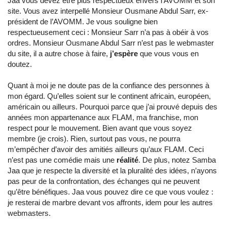
Jaa vous devez être plus respectueux envers l’AVOMM et son
site. Vous avez interpellé Monsieur Ousmane Abdul Sarr, ex-
président de l’AVOMM. Je vous souligne bien
respectueusement ceci : Monsieur Sarr n’a pas à obéir à vos
ordres. Monsieur Ousmane Abdul Sarr n’est pas le webmaster
du site, il a autre chose à faire,
j’espère
que vous vous en
doutez.
Quant à moi je ne doute pas de la confiance des personnes à
mon égard. Qu’elles soient sur le continent africain, européen,
américain ou ailleurs. Pourquoi parce que j’ai prouvé depuis des
années mon appartenance aux FLAM, ma franchise, mon
respect pour le mouvement. Bien avant que vous soyez
membre (je crois). Rien, surtout pas vous, ne pourra
m’empêcher d’avoir des amitiés ailleurs qu’aux FLAM. Ceci
n’est pas une comédie mais une
réalité
. De plus, notez Samba
Jaa que je respecte la diversité et la pluralité des idées, n’ayons
pas peur de la confrontation, des échanges qui ne peuvent
qu’être bénéfiques. Jaa vous pouvez dire ce que vous voulez :
je resterai de marbre devant vos affronts, idem pour les autres
webmasters.