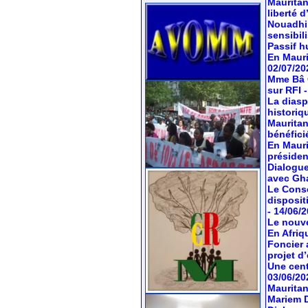
Mauritan
liberté 
Nouadhib
sensibil
Passif hu
En Mauri
02/07/20
Mme Bâ C
sur RFI
La diasp
historiq
Mauritan
bénéfici
En Mauri
préside
Dialogue
avec Gh
Le Conse
dispositi
- 14/06/
Le nouve
En Afriq
Foncier 
projet d’
Une cent
03/06/20
Mauritan
Mariem 