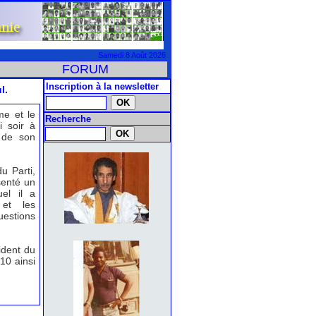
Samedi 8 Août 2026
FORUM
Inscription à la newsletter
l.
me et le
Recherche
i soir à
 de son
u Parti,
enté un
uel il a
 et les
estions
ident du
10 ainsi