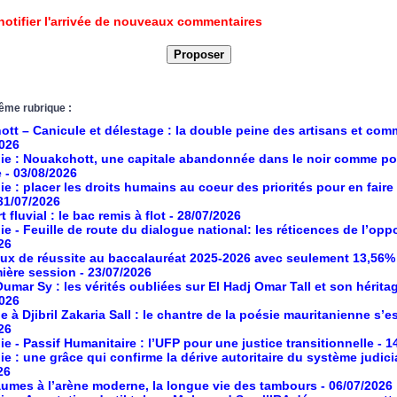
notifier l'arrivée de nouveaux commentaires
ême rubrique :
tt – Canicule et délestage : la double peine des artisans et co
2026
ie : Nouakchott, une capitale abandonnée dans le noir comme po
e
- 03/08/2026
ie : placer les droits humains au coeur des priorités pour en faire
 31/07/2026
 fluvial : le bac remis à flot
- 28/07/2026
ie - Feuille de route du dialogue national: les réticences de l’opp
26
aux de réussite au baccalauréat 2025-2026 avec seulement 13,56%
mière session
- 23/07/2026
umar Sy : les vérités oubliées sur El Hadj Omar Tall et son hérita
2026
à Djibril Zakaria Sall : le chantre de la poésie mauritanienne s’es
26
ie - Passif Humanitaire : l’UFP pour une justice transitionnelle
- 1
ie : une grâce qui confirme la dérive autoritaire du système judici
26
umes à l’arène moderne, la longue vie des tambours
- 06/07/2026