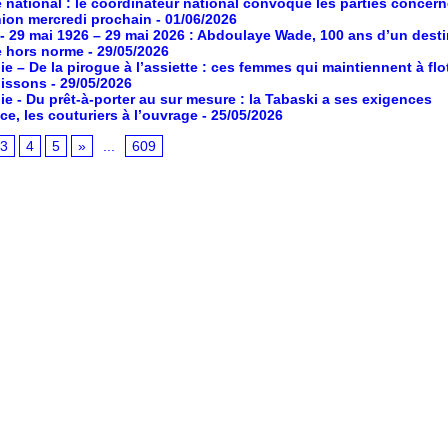
 national : le coordinateur national convoque les parties concer
ion mercredi prochain
- 01/06/2026
- 29 mai 1926 – 29 mai 2026 : Abdoulaye Wade, 100 ans d’un desti
e hors norme
- 29/05/2026
ie – De la pirogue à l’assiette : ces femmes qui maintiennent à flot
poissons
- 29/05/2026
ie - Du prêt-à-porter au sur mesure : la Tabaski a ses exigences
ce, les couturiers à l’ouvrage
- 25/05/2026
3
4
5
»
...
609