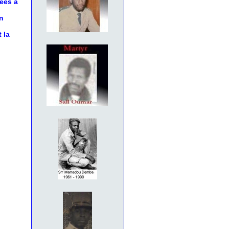
nées à
n
 la