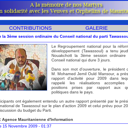
CONTRIBUTIONS
GALERIE
 la 3ème session ordinaire du Conseil national du parti Tawassou
Le Regroupement national pour la réfor
développement (Tawassoul) a tenu jeud
Nouakchott la 3ème session ordinaire
Conseil national qui dure 3 jours.
Dans son mot d'ouverture, le président d
M. Mohamed Jemil Ould Mansour, a prés
rapport d'activité pour 2009 dans leq
rappelé les réalisations accomplies
positions prises par rapport aux qu
politiques dans le pays.
ticipants ont également entendu un autre rapport présenté par le prés
national de Tawassoul sur le plan d'action 2009 et celui prévu pour 20
iscussion du budget du Parti.
: Agence Mauritanienne d'Information
 15 Novembre 2009 - 01:37