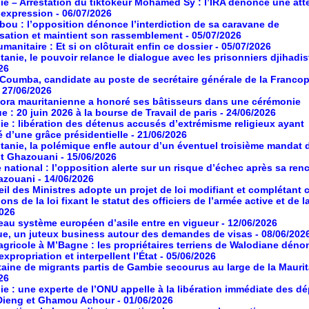
ie – Arrestation du tiktokeur Mohamed Sy : l’IRA dénonce une atte
d’expression
- 06/07/2026
ou : l’opposition dénonce l’interdiction de sa caravane de
isation et maintient son rassemblement
- 05/07/2026
manitaire : Et si on clôturait enfin ce dossier
- 05/07/2026
tanie, le pouvoir relance le dialogue avec les prisonniers djihadis
26
oumba, candidate au poste de secrétaire générale de la Franco
- 27/06/2026
ora mauritanienne a honoré ses bâtisseurs dans une cérémonie
ue : 20 juin 2026 à la bourse de Travail de paris
- 24/06/2026
ie : libération des détenus accusés d’extrémisme religieux ayant
é d’une grâce présidentielle
- 21/06/2026
tanie, la polémique enfle autour d’un éventuel troisième mandat 
nt Ghazouani
- 15/06/2026
 national : l’opposition alerte sur un risque d’échec après sa ren
azouani
- 14/06/2026
il des Ministres adopte un projet de loi modifiant et complétant 
ons de la loi fixant le statut des officiers de l’armée active et de l
2026
au système européen d’asile entre en vigueur
- 12/06/2026
ue, un juteux business autour des demandes de visas
- 08/06/202
agricole à M’Bagne : les propriétaires terriens de Walodiane dén
expropriation et interpellent l’État
- 05/06/2026
aine de migrants partis de Gambie secourus au large de la Maurit
26
ie : une experte de l’ONU appelle à la libération immédiate des d
Dieng et Ghamou Achour
- 01/06/2026