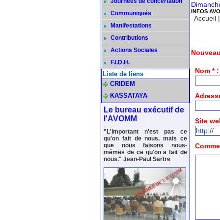
Journées de concertation
Dimanche
INFOS AV
Communiqués
Accueil
Manifestations
Contributions
Actions Sociales
Nouveau
F.I.D.H.
Nom * :
Liste de liens
CRIDEM
KASSATAYA
Adresse
Le bureau exécutif de
l'AVOMM
Site we
"L'important n'est pas ce
qu'on fait de nous, mais ce
que nous faisons nous-
Comment
mêmes de ce qu'on a fait de
nous." Jean-Paul Sartre