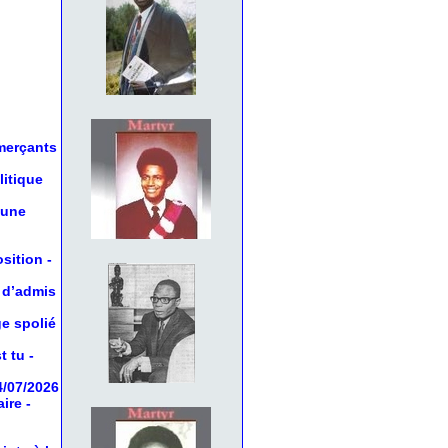
mmerçants
litique
 une
osition
-
 d’admis
ge spolié
t tu
-
4/07/2026
aire
-