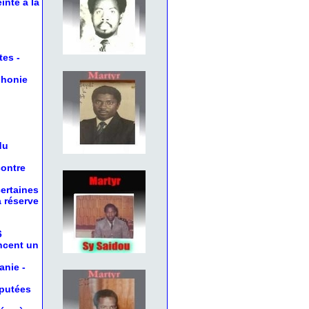
inte à la
tes
-
phonie
du
contre
certaines
a réserve
6
oncent un
anie
-
éputées