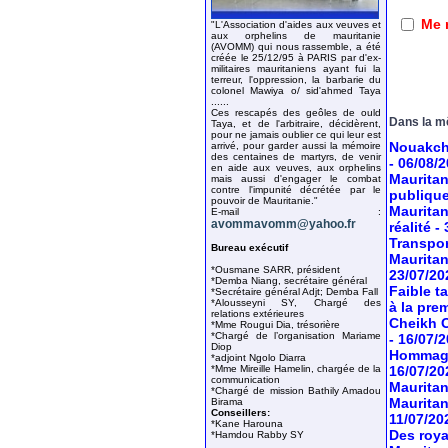
Me 
"L'Association d'aides aux veuves et
aux orphelins de mauritanie
(AVOMM) qui nous rassemble, a été
créée le 25/12/95 à PARIS par d'ex-
militaires mauritaniens ayant fui la
terreur, l'oppression, la barbarie du
colonel Mawiya o/ sid'ahmed Taya
......
Ces rescapés des geôles de ould
Dans la m
Taya, et de l'arbitraire, décidèrent,
pour ne jamais oublier ce qui leur est
Nouakcho
arrivé, pour garder aussi la mémoire
des centaines de martyrs, de venir
- 06/08/
en aide aux veuves, aux orphelins
Mauritan
mais aussi d'engager le combat
contre l'impunité décrétée par le
publiqu
pouvoir de Mauritanie."
Mauritan
E-mail :
avommavomm@yahoo.fr
réalité
-
Transport
Bureau exécutif
Mauritan
*Ousmane SARR, président
23/07/20
*Demba Niang, secrétaire général
Faible t
*Secrétaire général Adjt; Demba Fall
*Alousseyni SY, Chargé des
à la pre
relations extérieures
Cheikh O
*Mme Rougui Dia, trésorière
*Chargé de l’organisation Mariame
- 16/07/
Diop
Hommage 
*adjoint Ngolo Diarra
*Mme Mireille Hamelin, chargée de la
16/07/20
communication
Mauritan
*Chargé de mission Bathily Amadou
Mauritan
Birama
Conseillers:
11/07/20
*Kane Harouna
Des roya
*Hamdou Rabby SY