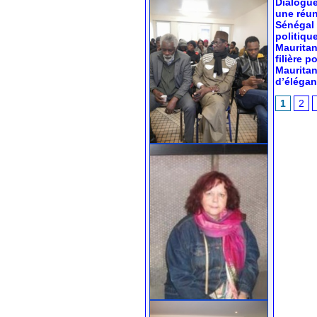
Dialogue
une réun
Sénégal 
politiqu
Mauritan
filière 
Mauritan
d’élégan
1
2