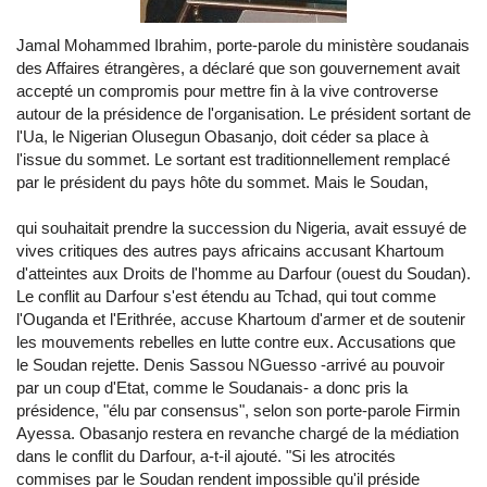
Jamal Mohammed Ibrahim, porte-parole du ministère soudanais
des Affaires étrangères, a déclaré que son gouvernement avait
accepté un compromis pour mettre fin à la vive controverse
autour de la présidence de l'organisation. Le président sortant de
l'Ua, le Nigerian Olusegun Obasanjo, doit céder sa place à
l'issue du sommet. Le sortant est traditionnellement remplacé
par le président du pays hôte du sommet. Mais le Soudan,
qui souhaitait prendre la succession du Nigeria, avait essuyé de
vives critiques des autres pays africains accusant Khartoum
d'atteintes aux Droits de l'homme au Darfour (ouest du Soudan).
Le conflit au Darfour s'est étendu au Tchad, qui tout comme
l'Ouganda et l'Erithrée, accuse Khartoum d'armer et de soutenir
les mouvements rebelles en lutte contre eux. Accusations que
le Soudan rejette. Denis Sassou NGuesso -arrivé au pouvoir
par un coup d'Etat, comme le Soudanais- a donc pris la
présidence, "élu par consensus", selon son porte-parole Firmin
Ayessa. Obasanjo restera en revanche chargé de la médiation
dans le conflit du Darfour, a-t-il ajouté. "Si les atrocités
commises par le Soudan rendent impossible qu'il préside