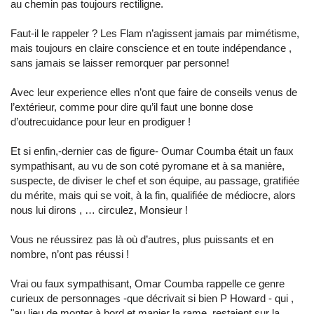
au chemin pas toujours rectiligne.
Faut-il le rappeler ? Les Flam n’agissent jamais par mimétisme,
mais toujours en claire conscience et en toute indépendance ,
sans jamais se laisser remorquer par personne!
Avec leur experience elles n’ont que faire de conseils venus de
l’extérieur, comme pour dire qu’il faut une bonne dose
d’outrecuidance pour leur en prodiguer !
Et si enfin,-dernier cas de figure- Oumar Coumba était un faux
sympathisant, au vu de son coté pyromane et à sa manière,
suspecte, de diviser le chef et son équipe, au passage, gratifiée
du mérite, mais qui se voit, à la fin, qualifiée de médiocre, alors
nous lui dirons , … circulez, Monsieur !
Vous ne réussirez pas là où d’autres, plus puissants et en
nombre, n’ont pas réussi !
Vrai ou faux sympathisant, Omar Coumba rappelle ce genre
curieux de personnages -que décrivait si bien P Howard - qui ,
"au lieu de monter à bord et manier la rame, restaient sur la