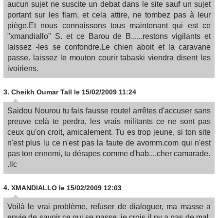
aucun sujet ne suscite un debat dans le site sauf un sujet
portant sur les flam, et cela attire, ne tombez pas à leur
piège.Et nous connaissons tous maintenant qui est ce
"xmandiallo" S. et ce Barou de B......restons vigilants et
laissez -les se confondre.Le chien aboit et la caravane
passe. laissez le mouton courir tabaski viendra disent les
ivoiriens.
3.
Cheikh Oumar Tall
le 15/02/2009 11:24
Saidou Nourou tu fais fausse route! arrêtes d'accuser sans
preuve celà te perdra, les vrais militants ce ne sont pas
ceux qu'on croit, amicalement. Tu es trop jeune, si ton site
n'est plus lu ce n'est pas la faute de avomm.com qui n'est
pas ton ennemi, tu dérapes comme d'hab....cher camarade.
.llc
4.
XMANDIALLO
le 15/02/2009 12:03
Voilà le vrai problème, refuser de dialoguer, ma masse a
envie de savoir ce qui se passe, je crois il ny a pas de mal.