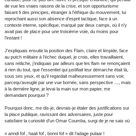
de vue les vraies raisons de la crise, et son opportunisme
faisant fi des principes, étranger à l’éthique du mouvement, lui
reprochant aussi son absence d’esprit tactique, face à un
contexte interne, spécifique, marqué par deux camps, où il n’y
avait pas de place pour une troisième voie, du moins pour
l’instant !
J’expliquais ensuite la position des Flam, claire et limpide, face
au putch militaire à l’échec duquel, je crois, elles travaillaient,
sans relâche, j’indiquais par ailleurs que les flam ne renonçaient
à rien du tout, que l’essentiel qui justifiait leur démarche était là,
sous ses yeux, et qu’il regardait malheureusement sans voir,
parcequ’aveuglé par une vue bornée, sans perspective …, mais
à la dernière ligne, je levai la main sur mon papier, me
demandant pourquoi ?
Pourquoi donc, me dis-je, devrais-je étaler des justifications sur
la place publique, ravissant des adversaires, juste pour
satisfaire la curiosité d’un Omar Coumba, surgi de je ne sais où
« anndi fof , haali fof , bonni fof » dit l’adage pulaar !