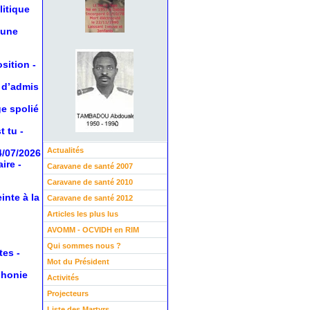
litique
 une
osition
-
 d’admis
ge spolié
t tu
-
Actualités
4/07/2026
aire
-
Caravane de santé 2007
Caravane de santé 2010
inte à la
Caravane de santé 2012
Articles les plus lus
AVOMM - OCVIDH en RIM
Qui sommes nous ?
tes
-
Mot du Président
phonie
Activités
Projecteurs
Liste des Martyrs