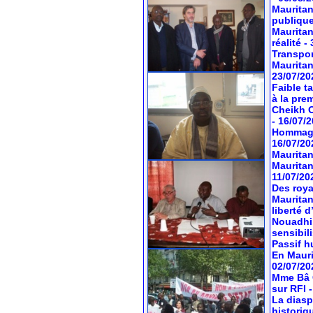
Mauritan
publiqu
Mauritan
réalité
-
Transport
Mauritan
23/07/20
Faible t
à la pre
Cheikh O
- 16/07/
Hommage 
16/07/20
Mauritan
Mauritan
11/07/20
Des roya
Mauritan
liberté 
Nouadhib
sensibil
Passif hu
En Mauri
02/07/20
Mme Bâ C
sur RFI
La diasp
historiq