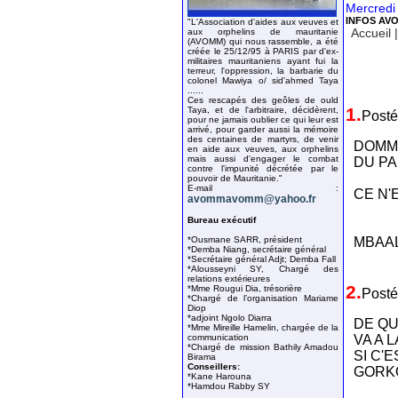
Mercredi 
INFOS AV
"L'Association d'aides aux veuves et
Accueil
aux orphelins de mauritanie
(AVOMM) qui nous rassemble, a été
créée le 25/12/95 à PARIS par d'ex-
militaires mauritaniens ayant fui la
terreur, l'oppression, la barbarie du
colonel Mawiya o/ sid'ahmed Taya
......
Ces rescapés des geôles de ould
1.
Taya, et de l'arbitraire, décidèrent,
Posté
pour ne jamais oublier ce qui leur est
arrivé, pour garder aussi la mémoire
des centaines de martyrs, de venir
DOMMA
en aide aux veuves, aux orphelins
mais aussi d'engager le combat
DU PA
contre l'impunité décrétée par le
pouvoir de Mauritanie."
E-mail :
CE N'
avommavomm@yahoo.fr
Bureau exécutif
MBAA
*Ousmane SARR, président
*Demba Niang, secrétaire général
*Secrétaire général Adjt; Demba Fall
*Alousseyni SY, Chargé des
relations extérieures
2.
*Mme Rougui Dia, trésorière
Posté
*Chargé de l’organisation Mariame
Diop
*adjoint Ngolo Diarra
DE QU
*Mme Mireille Hamelin, chargée de la
communication
VA A 
*Chargé de mission Bathily Amadou
SI C'
Birama
Conseillers:
GORKO
*Kane Harouna
*Hamdou Rabby SY