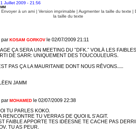
1 Juillet 2009 - 21:56
OMM
|
Envoyer à un ami
|
Version imprimable
|
Augmenter la taille du texte
|
la taille du texte
 par
le 02/07/2009 21:11
KOSAM GORKOV
GE ÇA SERA UN MEETING DU "DFK." VOILÀ LES FAIBLE
RTI DE SARR: UNIQUEMENT DES TOUCOULEURS.
EST PAS ÇA LA MAURITANIE DONT NOUS RÊVONS.....
LÈEN JAMM
 par
le 02/07/2009 22:38
MOHAMED
OI TU PARLES KOKO.
LA RENCONTRE TU VERRAS DE QUOI IL S'AGIT.
EST FAIBLE APPORTE TES IDÉESNE TE CACHE PAS DERR
V. TU AS PEUR.