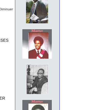
Diminuer
SSES
IER