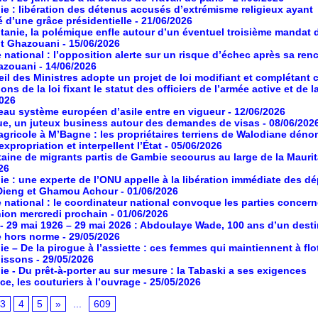
ie : libération des détenus accusés d’extrémisme religieux ayant
é d’une grâce présidentielle
- 21/06/2026
tanie, la polémique enfle autour d’un éventuel troisième mandat 
nt Ghazouani
- 15/06/2026
 national : l’opposition alerte sur un risque d’échec après sa ren
azouani
- 14/06/2026
il des Ministres adopte un projet de loi modifiant et complétant 
ons de la loi fixant le statut des officiers de l’armée active et de l
2026
au système européen d’asile entre en vigueur
- 12/06/2026
ue, un juteux business autour des demandes de visas
- 08/06/202
agricole à M’Bagne : les propriétaires terriens de Walodiane dén
expropriation et interpellent l’État
- 05/06/2026
aine de migrants partis de Gambie secourus au large de la Maurit
26
ie : une experte de l’ONU appelle à la libération immédiate des d
Dieng et Ghamou Achour
- 01/06/2026
 national : le coordinateur national convoque les parties concer
ion mercredi prochain
- 01/06/2026
- 29 mai 1926 – 29 mai 2026 : Abdoulaye Wade, 100 ans d’un desti
e hors norme
- 29/05/2026
ie – De la pirogue à l’assiette : ces femmes qui maintiennent à flot
poissons
- 29/05/2026
ie - Du prêt-à-porter au sur mesure : la Tabaski a ses exigences
ce, les couturiers à l’ouvrage
- 25/05/2026
3
4
5
»
...
609