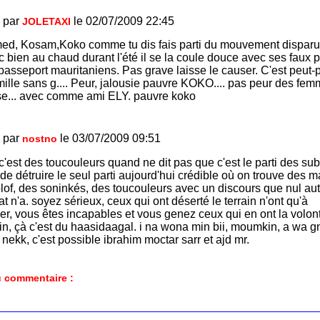
 par
le 02/07/2009 22:45
JOLETAXI
d, Kosam,Koko comme tu dis fais parti du mouvement disparu
 bien au chaud durant l'été il se la coule douce avec ses faux 
passeport mauritaniens. Pas grave laisse le causer. C'est peut-
mille sans g.... Peur, jalousie pauvre KOKO.... pas peur des fem
e... avec comme ami ELY. pauvre koko
 par
le 03/07/2009 09:51
nostno
c'est des toucouleurs quand ne dit pas que c'est le parti des su
 de détruire le seul parti aujourd'hui crédible où on trouve des 
lof, des soninkés, des toucouleurs avec un discours que nul au
t n'a. soyez sérieux, ceux qui ont déserté le terrain n'ont qu'à
er, vous êtes incapables et vous genez ceux qui en ont la volon
ain, çà c'est du haasidaagal. i na wona min bii, moumkin, a wa 
ekk, c'est possible ibrahim moctar sarr et ajd mr.
 commentaire :