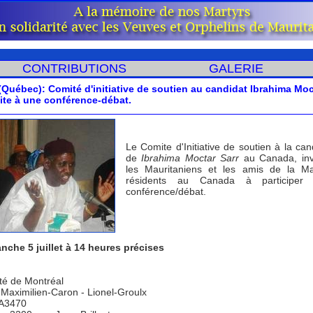
CONTRIBUTIONS
GALERIE
Québec): Comité d'initiative de soutien au candidat Ibrahima Moc
ite à une conférence-débat.
Le Comite d'Initiative de soutien à la can
de
Ibrahima Moctar Sarr
au Canada, inv
les Mauritaniens et les amis de la Ma
résidents au Canada à participer
conférence/débat.
nche 5 juillet à 14 heures précises
té de Montréal
 Maximilien-Caron - Lionel-Groulx
 A3470