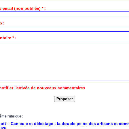
 email (non publiée) * :
b :
aire * :
notifier l'arrivée de nouveaux commentaires
ême rubrique :
tt – Canicule et délestage : la double peine des artisans et co
2026