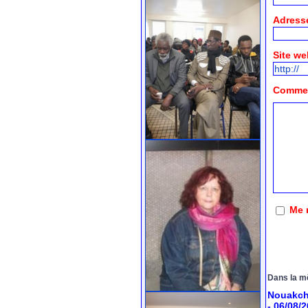
Adresse
Site we
Comment
Me 
Dans la m
Nouakcho
- 06/08/