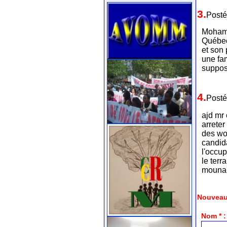
3.
Posté
Mohame
Québec
et son 
une fa
suppos
4.
Posté
ajd mr 
arreter
des wo
candida
l'occup
le terr
mouna n
Nouveau
Nom * :