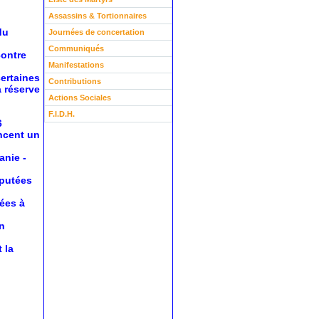
Assassins & Tortionnaires
du
Journées de concertation
Communiqués
contre
Manifestations
certaines
Contributions
a réserve
Actions Sociales
F.I.D.H.
6
oncent un
anie
-
éputées
nées à
n
 la