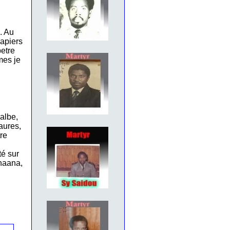
. Au
papiers
petre
mes je
balbe,
maures,
tre
té sur
gnaana,