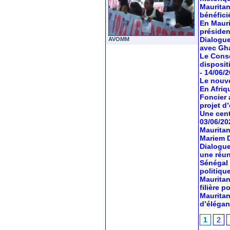
Mauritan
bénéfici
En Mauri
préside
Dialogue
AVOMM
avec Gh
Le Conse
dispositi
- 14/06/
Le nouve
En Afriq
Foncier 
projet d’
Une cent
03/06/20
Mauritan
Mariem 
Dialogue
une réun
Sénégal 
politiqu
Mauritan
filière 
Mauritan
d’élégan
1
2