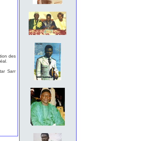
tion des
éal.
tar Sarr