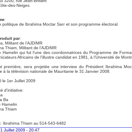
u 3200, rue Jean-Brillant
Côte-des-Neiges.
me
:
re politique de Ibrahima Moctar Sarr et son programme électoral.
troduit par
:
a, Militant de l’AJD/MR
ma Thiam, Militant de l’AJD/MR
lle Hamelin qui fut l'une des coordonnatrices du Programme de Forma
ateurs Africains de l'illustre candidat en 1981, à l’Université de Montr
t première, sera projetée une interview du Président Ibrahima Moc
 à la télévision nationale de Mauritanie le 31 Janvier 2008.
 le 1er Juillet 2009
 d'initiative:
Ba
a Ba
le Hamelin
ima Thiam
t
: Ibrahima Thiam au 514-543-6482
1 Juillet 2009 - 20:47