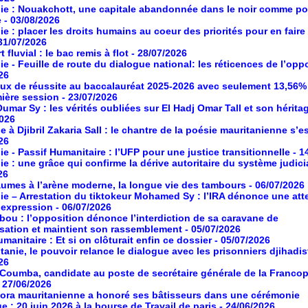
ie : Nouakchott, une capitale abandonnée dans le noir comme po
e
- 03/08/2026
ie : placer les droits humains au coeur des priorités pour en faire
 31/07/2026
 fluvial : le bac remis à flot
- 28/07/2026
ie - Feuille de route du dialogue national: les réticences de l’opp
26
aux de réussite au baccalauréat 2025-2026 avec seulement 13,56%
mière session
- 23/07/2026
umar Sy : les vérités oubliées sur El Hadj Omar Tall et son hérita
2026
à Djibril Zakaria Sall : le chantre de la poésie mauritanienne s’es
26
ie - Passif Humanitaire : l’UFP pour une justice transitionnelle
- 1
ie : une grâce qui confirme la dérive autoritaire du système judici
26
umes à l’arène moderne, la longue vie des tambours
- 06/07/2026
ie – Arrestation du tiktokeur Mohamed Sy : l’IRA dénonce une atte
d’expression
- 06/07/2026
ou : l’opposition dénonce l’interdiction de sa caravane de
isation et maintient son rassemblement
- 05/07/2026
manitaire : Et si on clôturait enfin ce dossier
- 05/07/2026
tanie, le pouvoir relance le dialogue avec les prisonniers djihadis
26
oumba, candidate au poste de secrétaire générale de la Franco
- 27/06/2026
ora mauritanienne a honoré ses bâtisseurs dans une cérémonie
ue : 20 juin 2026 à la bourse de Travail de paris
- 24/06/2026