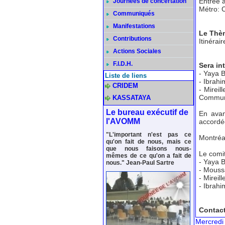
Entrée a
Journées de concertation
Métro: 
Communiqués
Manifestations
Le Thè
Contributions
Itinérai
Actions Sociales
F.I.D.H.
Sera in
- Yaya B
Liste de liens
- Ibrahi
CRIDEM
- Mirei
Communic
KASSATAYA
Le bureau exécutif de
En avan
l'AVOMM
accordée
"L'important n'est pas ce
Montréal
qu'on fait de nous, mais ce
que nous faisons nous-
Le comité
mêmes de ce qu'on a fait de
- Yaya 
nous." Jean-Paul Sartre
- Mouss
- Mireil
- Ibrah
Contac
Mercredi 