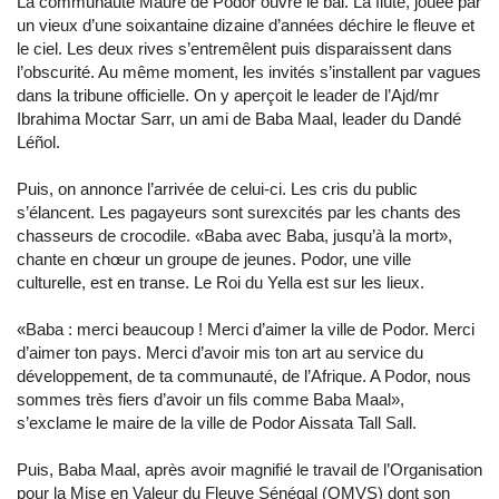
La communauté Maure de Podor ouvre le bal. La flûte, jouée par
un vieux d’une soixantaine dizaine d’années déchire le fleuve et
le ciel. Les deux rives s’entremêlent puis disparaissent dans
l’obscurité. Au même moment, les invités s’installent par vagues
dans la tribune officielle. On y aperçoit le leader de l’Ajd/mr
Ibrahima Moctar Sarr, un ami de Baba Maal, leader du Dandé
Léñol.
Puis, on annonce l’arrivée de celui-ci. Les cris du public
s’élancent. Les pagayeurs sont surexcités par les chants des
chasseurs de crocodile. «Baba avec Baba, jusqu’à la mort»,
chante en chœur un groupe de jeunes. Podor, une ville
culturelle, est en transe. Le Roi du Yella est sur les lieux.
«Baba : merci beaucoup ! Merci d’aimer la ville de Podor. Merci
d’aimer ton pays. Merci d’avoir mis ton art au service du
développement, de ta communauté, de l’Afrique. A Podor, nous
sommes très fiers d’avoir un fils comme Baba Maal»,
s’exclame le maire de la ville de Podor Aissata Tall Sall.
Puis, Baba Maal, après avoir magnifié le travail de l’Organisation
pour la Mise en Valeur du Fleuve Sénégal (OMVS) dont son