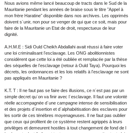
Nous avions même lancé beaucoup de tracts dans le Sud de la
Mauritanie pendant les années de braise sous le titre "Appel à
mon frère Haratine" disponible dans nos archives. Les opprimés
doivent s´unir, non pour se venger de qui que ce soit, mais pour
faire de la Mauritanie un Etat de droit, respectueux de leur
dignité.
A.H.M.E : Sidi Ould Cheikh Abdallahi avait réussi à faire voter
une loi criminalisant l'esclavage. Les ONG abolitionnistes
considèrent que cette loi a été oubliée et remplacée par la thèse
des séquelles de l'esclavage (retour à Ould Taya). Pourquoi les
décrets, les ordonnances et les lois relatifs à l'esclavage ne sont
pas appliqués en Mauritanie ?
K.T. T : Il ne faut pas se faire des illusions, ce n´est pas par un
simple decret qu´on va finir avec l´esclavage. Il faut une volonté
réelle accompagnée d´une campagne intense de sensibilisation
et des projets d´insertion et d´alphabétisation des esclaves pour
les sortir de ces ténébres moyenageuses. Il ne faut pas oublier
que ceux qui profitent de ce système restent agrippés à leurs
privilèges et demeurent hostiles à tout changement de fond de l