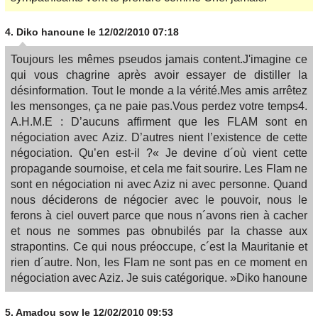
4.
Diko hanoune
le 12/02/2010 07:18
Toujours les mêmes pseudos jamais content.J'imagine ce
qui vous chagrine après avoir essayer de distiller la
désinformation. Tout le monde a la vérité.Mes amis arrêtez
les mensonges, ça ne paie pas.Vous perdez votre temps4.
A.H.M.E : D’aucuns affirment que les FLAM sont en
négociation avec Aziz. D’autres nient l’existence de cette
négociation. Qu’en est-il ?« Je devine d´où vient cette
propagande sournoise, et cela me fait sourire. Les Flam ne
sont en négociation ni avec Aziz ni avec personne. Quand
nous déciderons de négocier avec le pouvoir, nous le
ferons à ciel ouvert parce que nous n´avons rien à cacher
et nous ne sommes pas obnubilés par la chasse aux
strapontins. Ce qui nous préoccupe, c´est la Mauritanie et
rien d´autre. Non, les Flam ne sont pas en ce moment en
négociation avec Aziz. Je suis catégorique. »Diko hanoune
5.
Amadou sow
le 12/02/2010 09:53