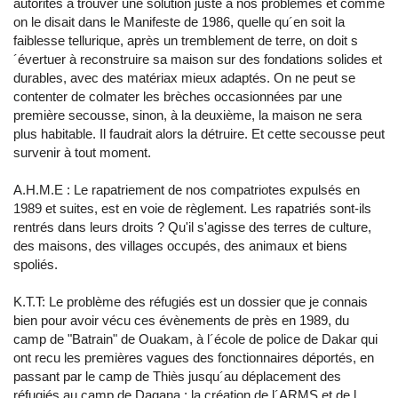
autorités à trouver une solution juste à nos problèmes et comme
on le disait dans le Manifeste de 1986, quelle qu´en soit la
faiblesse tellurique, après un tremblement de terre, on doit s
´évertuer à reconstruire sa maison sur des fondations solides et
durables, avec des matériax mieux adaptés. On ne peut se
contenter de colmater les brèches occasionnées par une
première secousse, sinon, à la deuxième, la maison ne sera
plus habitable. Il faudrait alors la détruire. Et cette secousse peut
survenir à tout moment.
A.H.M.E : Le rapatriement de nos compatriotes expulsés en
1989 et suites, est en voie de règlement. Les rapatriés sont-ils
rentrés dans leurs droits ? Qu'il s'agisse des terres de culture,
des maisons, des villages occupés, des animaux et biens
spoliés.
K.T.T: Le problème des réfugiés est un dossier que je connais
bien pour avoir vécu ces évènements de près en 1989, du
camp de "Batrain" de Ouakam, à l´école de police de Dakar qui
ont recu les premières vagues des fonctionnaires déportés, en
passant par le camp de Thiès jusqu´au déplacement des
réfugiés au camp de Dagana ; la création de l´ARMS et de l