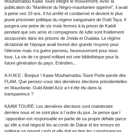
Mouhamadou Kaaw Touré intégre le mouvement. Avec la
publication du "Manifeste du Négro-mauritanien opprimé", il avait
à peine ses 19 ans. Il fut arrêté et condamné et devient le plus
jeune prisonnier politique du régime sanguinaire de Ould Taya. Il
purgera une peine de six mois fermes à la prison de Kaëdi
pendant que ses amis et compagnons de lutte sont froidement
assassinés dans les prisons de Jreida et Oualata. Le régime
dictatorial de l'époque avait investi des grands moyens pour
l'éliminer mais n'a guère parvenu, heureusement pour nous
tous. La vie de ce grand militant est une bibliothèque pour la
future génération du pays. Entretien...
A.H.M.E : Bonjour ! Kaaw Mouhamadou Touré Porte-parole des
FLAM, Que pensez-vous des dernières élections présidentielles
en Mauritanie. Ould Abdel Aziz a-t-il été élu dans la
transparence ?
KAAW TOURÉ: Les dernières élections sont maintenant
derrière nous et ne sont plus à l´ordre du jour. Je pense que l
´opposition est responsable en partie de sa propre défaite parce
qu´elle a mal négocié les accords de Dakar et les erreurs en
politique se payent cash et elle doit en tirer les conséquences.