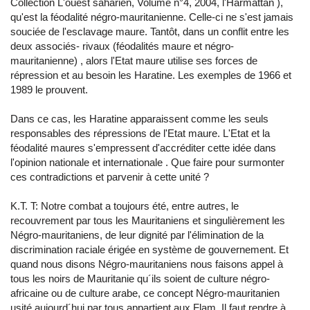
Collection L'ouest saharien, Volume n°4, 2004, l'Harmattan ),
qu'est la féodalité négro-mauritanienne. Celle-ci ne s'est jamais
souciée de l'esclavage maure. Tantôt, dans un conflit entre les
deux associés- rivaux (féodalités maure et négro-
mauritanienne) , alors l'Etat maure utilise ses forces de
répression et au besoin les Haratine. Les exemples de 1966 et
1989 le prouvent.
Dans ce cas, les Haratine apparaissent comme les seuls
responsables des répressions de l'Etat maure. L'Etat et la
féodalité maures s'empressent d'accréditer cette idée dans
l'opinion nationale et internationale . Que faire pour surmonter
ces contradictions et parvenir à cette unité ?
K.T. T: Notre combat a toujours été, entre autres, le
recouvrement par tous les Mauritaniens et singulièrement les
Négro-mauritaniens, de leur dignité par l'élimination de la
discrimination raciale érigée en système de gouvernement. Et
quand nous disons Négro-mauritaniens nous faisons appel à
tous les noirs de Mauritanie qu´ils soient de culture négro-
africaine ou de culture arabe, ce concept Négro-mauritanien
usité aujourd´hui par tous appartient aux Flam. Il faut rendre à