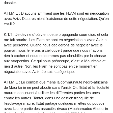
dossier.
A.H.M.E : D'aucuns affirment que les FLAM sont en négociation
avec Aziz. D'autres nient l'existence de cette négociation. Qu'en
est-il ?
K.T.T : Je devine d´où vient cette propagande sournoise, et cela
me fait sourire. Les Flam ne sont en négociation ni avec Aziz ni
avec personne. Quand nous déciderons de négocier avec le
pouvoir, nous le ferons à ciel ouvert parce que nous n´avons
rien à cacher et nous ne sommes pas obnubilés par la chasse
aux strapontins. Ce qui nous préoccupe, c´est la Mauritanie et
rien d´autre. Non, les Flam ne sont pas en ce moment en
négociation avec Aziz. Je suis catégorique.
A.H.M.E : Le combat que mène la communauté négro-africaine
de Mauritanie ne peut aboutir sans l'unité. Or, l'Etat et la féodalité
maures continuent à utiliser les différentes parties les unes
contre les autres. Tantôt, dans une gestion tranquille de
l'esclavage maure, l'Etat partage quelques miettes du pouvoir
avec l'autre partie des associés-rivaux (Mouhamadou Abdoul in