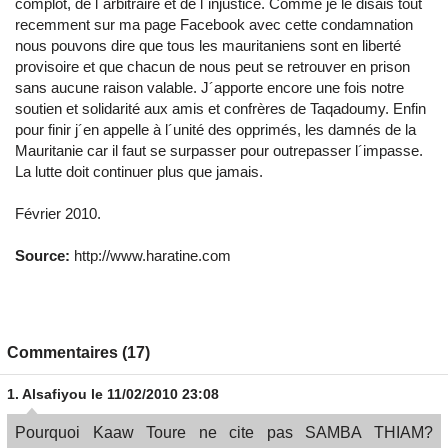
complot, de l´arbitraire et de l´injustice. Comme je le disais tout
recemment sur ma page Facebook avec cette condamnation
nous pouvons dire que tous les mauritaniens sont en liberté
provisoire et que chacun de nous peut se retrouver en prison
sans aucune raison valable. J´apporte encore une fois notre
soutien et solidarité aux amis et confrères de Taqadoumy. Enfin
pour finir j´en appelle à l´unité des opprimés, les damnés de la
Mauritanie car il faut se surpasser pour outrepasser l´impasse.
La lutte doit continuer plus que jamais.
Février 2010.
Source:
http://www.haratine.com
Commentaires (17)
1.
Alsafiyou
le 11/02/2010 23:08
Pourquoi Kaaw Toure ne cite pas SAMBA THIAM?