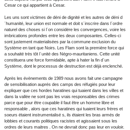
Cesar ce qui appartient à Cesar.
Les uns sont victimes de déni de dignité et les autres de déni d
´humanité, leur union est normale et doit s´inscrire dans l´ordre
naturel des choses si l´on considére les convergences, voire les
imbrications profondes entre les deux composantes. Celles-ci
sont justement materialisées par la commune exclusion du
Système en tant que Noirs. Les Flam sont la première force qui
a souhaité très tôt l´unité des Négro-mauritaniens. Cette unité
constituera une force formidable, apte à hater la fin d´un
Système, dont le processus de destruction est déjà enclenché.
Après les évènements de 1989 nous avons fait une campagne
de sensibilisation auprés des camps des réfugiés pour leur
expliquer que ces hordes haratines qui tuaient dans les villes et
dans la vallée ne sont pas les vrais responsables des crimes
parce que pour être coupable il faut être un homme libre et
responsable , alors que ces haratines qui tuaient leurs frères et
soeurs étaient instrumentalisé s, ils étaient les bras armés de
lobbies et courants politiques racistes et agissaient sous les
ordres de leurs maitres . On ne devrait donc pas leur en vouloir.