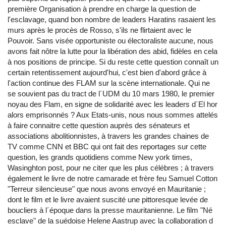
première Organisation à prendre en charge la question de
l'esclavage, quand bon nombre de leaders Haratins rasaient les
murs après le procès de Rosso, s'ils ne flirtaient avec le
Pouvoir. Sans visée opportuniste ou électoraliste aucune, nous
avons fait nôtre la lutte pour la libération des abid, fidèles en cela
à nos positions de principe. Si du reste cette question connaît un
certain retentissement aujourd'hui, c'est bien d'abord grâce à
l'action continue des FLAM sur la scène internationale. Qui ne
se souvient pas du tract de l´UDM du 10 mars 1980, le premier
noyau des Flam, en signe de solidarité avec les leaders d´El hor
alors emprisonnés ? Aux Etats-unis, nous nous sommes attelés
à faire connaitre cette question auprès des sénateurs et
associations abolitionnistes, à travers les grandes chaines de
TV comme CNN et BBC qui ont fait des reportages sur cette
question, les grands quotidiens comme New york times,
Wasinghton post, pour ne citer que les plus célébres ; à travers
également le livre de notre camarade et frère feu Samuel Cotton
"Terreur silencieuse" que nous avons envoyé en Mauritanie ;
dont le film et le livre avaient suscité une pittoresque levée de
boucliers à l´époque dans la presse mauritanienne. Le film "Né
esclave" de la suédoise Helene Aastrup avec la collaboration d