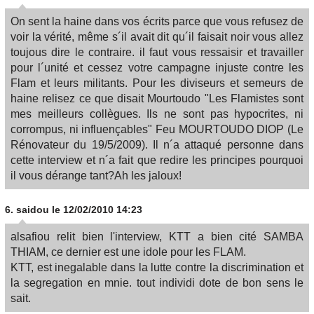
On sent la haine dans vos écrits parce que vous refusez de
voir la vérité, même s´il avait dit qu´il faisait noir vous allez
toujous dire le contraire. il faut vous ressaisir et travailler
pour l´unité et cessez votre campagne injuste contre les
Flam et leurs militants. Pour les diviseurs et semeurs de
haine relisez ce que disait Mourtoudo "Les Flamistes sont
mes meilleurs collègues. Ils ne sont pas hypocrites, ni
corrompus, ni influençables" Feu MOURTOUDO DIOP (Le
Rénovateur du 19/5/2009). Il n´a attaqué personne dans
cette interview et n´a fait que redire les principes pourquoi
il vous dérange tant?Ah les jaloux!
6.
saidou
le 12/02/2010 14:23
alsafiou relit bien l'interview, KTT a bien cité SAMBA
THIAM, ce dernier est une idole pour les FLAM.
KTT, est inegalable dans la lutte contre la discrimination et
la segregation en mnie. tout individi dote de bon sens le
sait.