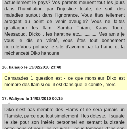
actuellement le pays? Vos parents meurent tout les jours
dans l'humiliation par l'injustice totale, de soif, des
maladies surtout dans l'ignorance. Vous êtes tellement
arrogant au point de venir aveugle? Vous ne faites
qu'attaquer les flam, Samba Thiam, Kaaw Touré,
Messaoud, Dicko , les haratine etc............... Mes amis je
vous le dis en vérité, vous êtes tout bonnement
ridicule.Vous polluez le site d'avomm par la haine et la
méchanceté.Diko hanoune
16.
kalaajo
le 13/02/2010 23:48
Camarades 1 question est - ce que monsieur Diko est
membre des flam si oui il est dans quelle comite , merci
17.
Waliyou
le 14/02/2010 00:15
Diko n'est pas membre des Flams et ne sera jamais un
Flamiste, parce que tout simplement il les déteste, il squate
le site pour son intérêt personnel en semant la zizanie
entre nous et nous les pauvres , nous tombons dans son