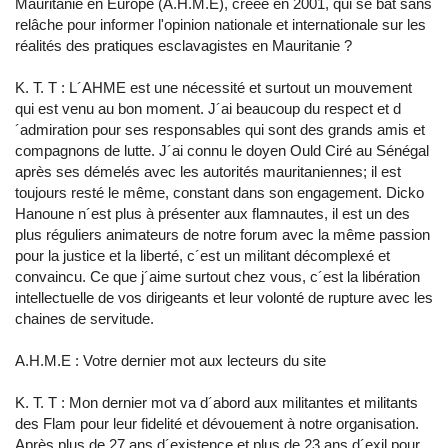
Mauritanie en Europe (A.H.M.E), créée en 2001, qui se bat sans
relâche pour informer l'opinion nationale et internationale sur les
réalités des pratiques esclavagistes en Mauritanie ?
K. T. T : L´AHME est une nécessité et surtout un mouvement
qui est venu au bon moment. J´ai beaucoup du respect et d
´admiration pour ses responsables qui sont des grands amis et
compagnons de lutte. J´ai connu le doyen Ould Ciré au Sénégal
après ses démelés avec les autorités mauritaniennes; il est
toujours resté le même, constant dans son engagement. Dicko
Hanoune n´est plus à présenter aux flamnautes, il est un des
plus réguliers animateurs de notre forum avec la même passion
pour la justice et la liberté, c´est un militant décomplexé et
convaincu. Ce que j´aime surtout chez vous, c´est la libération
intellectuelle de vos dirigeants et leur volonté de rupture avec les
chaines de servitude.
A.H.M.E : Votre dernier mot aux lecteurs du site
K. T. T : Mon dernier mot va d´abord aux militantes et militants
des Flam pour leur fidelité et dévouement à notre organisation.
Après plus de 27 ans d´existence et plus de 23 ans d´exil pour