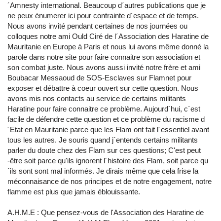
´Amnesty international. Beaucoup d´autres publications que je
ne peux énumerer ici pour contrainte d´espace et de temps.
Nous avons invité pendant certaines de nos journées ou
colloques notre ami Ould Ciré de l´Association des Haratine de
Mauritanie en Europe à Paris et nous lui avons même donné la
parole dans notre site pour faire connaitre son association et
son combat juste. Nous avons aussi invité notre frère et ami
Boubacar Messaoud de SOS-Esclaves sur Flamnet pour
exposer et débattre à coeur ouvert sur cette question. Nous
avons mis nos contacts au service de certains militants
Haratine pour faire connaitre ce problème. Aujourd´hui, c´est
facile de défendre cette question et ce problème du racisme d
´Etat en Mauritanie parce que les Flam ont fait l´essentiel avant
tous les autres. Je souris quand j´entends certains militants
parler du doute chez des Flam sur ces questions; C'est peut
-être soit parce qu'ils ignorent l´histoire des Flam, soit parce qu
´ils sont sont mal informés. Je dirais même que cela frise la
méconnaisance de nos principes et de notre engagement, notre
flamme est plus que jamais éblouissante.
A.H.M.E : Que pensez-vous de l'Association des Haratine de