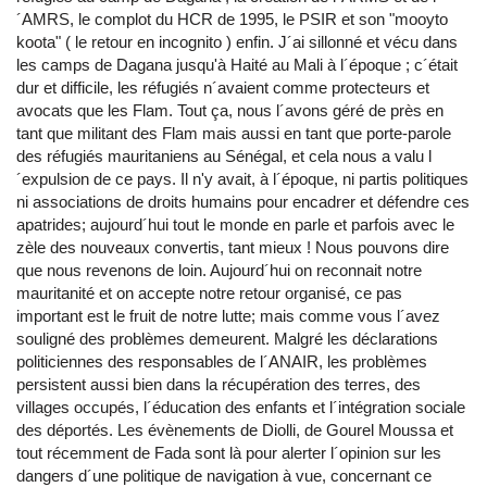
´AMRS, le complot du HCR de 1995, le PSIR et son "mooyto
koota" ( le retour en incognito ) enfin. J´ai sillonné et vécu dans
les camps de Dagana jusqu'à Haité au Mali à l´époque ; c´était
dur et difficile, les réfugiés n´avaient comme protecteurs et
avocats que les Flam. Tout ça, nous l´avons géré de près en
tant que militant des Flam mais aussi en tant que porte-parole
des réfugiés mauritaniens au Sénégal, et cela nous a valu l
´expulsion de ce pays. Il n'y avait, à l´époque, ni partis politiques
ni associations de droits humains pour encadrer et défendre ces
apatrides; aujourd´hui tout le monde en parle et parfois avec le
zèle des nouveaux convertis, tant mieux ! Nous pouvons dire
que nous revenons de loin. Aujourd´hui on reconnait notre
mauritanité et on accepte notre retour organisé, ce pas
important est le fruit de notre lutte; mais comme vous l´avez
souligné des problèmes demeurent. Malgré les déclarations
politiciennes des responsables de l´ANAIR, les problèmes
persistent aussi bien dans la récupération des terres, des
villages occupés, l´éducation des enfants et l´intégration sociale
des déportés. Les évènements de Diolli, de Gourel Moussa et
tout récemment de Fada sont là pour alerter l´opinion sur les
dangers d´une politique de navigation à vue, concernant ce