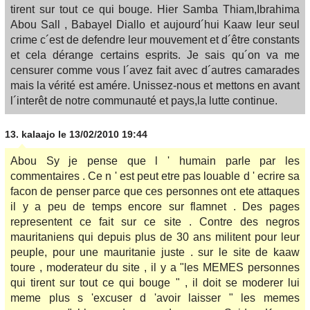
tirent sur tout ce qui bouge. Hier Samba Thiam,Ibrahima
Abou Sall , Babayel Diallo et aujourd´hui Kaaw leur seul
crime c´est de defendre leur mouvement et d´être constants
et cela dérange certains esprits. Je sais qu´on va me
censurer comme vous l´avez fait avec d´autres camarades
mais la vérité est amére. Unissez-nous et mettons en avant
l´interêt de notre communauté et pays,la lutte continue.
13.
kalaajo
le 13/02/2010 19:44
Abou Sy je pense que l ' humain parle par les
commentaires . Ce n ' est peut etre pas louable d ' ecrire sa
facon de penser parce que ces personnes ont ete attaques
il y a peu de temps encore sur flamnet . Des pages
representent ce fait sur ce site . Contre des negros
mauritaniens qui depuis plus de 30 ans militent pour leur
peuple, pour une mauritanie juste . sur le site de kaaw
toure , moderateur du site , il y a "les MEMES personnes
qui tirent sur tout ce qui bouge " , il doit se moderer lui
meme plus s 'excuser d 'avoir laisser " les memes