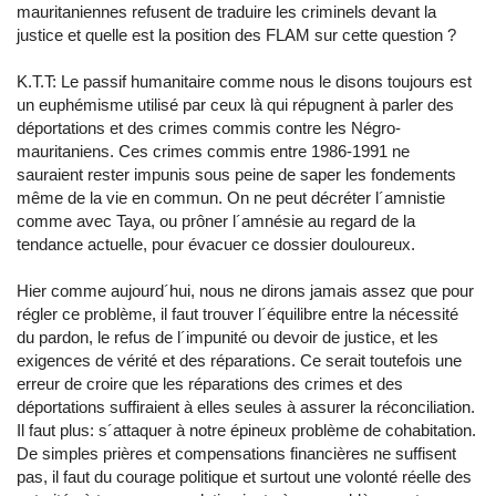
mauritaniennes refusent de traduire les criminels devant la
justice et quelle est la position des FLAM sur cette question ?
K.T.T: Le passif humanitaire comme nous le disons toujours est
un euphémisme utilisé par ceux là qui répugnent à parler des
déportations et des crimes commis contre les Négro-
mauritaniens. Ces crimes commis entre 1986-1991 ne
sauraient rester impunis sous peine de saper les fondements
même de la vie en commun. On ne peut décréter l´amnistie
comme avec Taya, ou prôner l´amnésie au regard de la
tendance actuelle, pour évacuer ce dossier douloureux.
Hier comme aujourd´hui, nous ne dirons jamais assez que pour
régler ce problème, il faut trouver l´équilibre entre la nécessité
du pardon, le refus de l´impunité ou devoir de justice, et les
exigences de vérité et des réparations. Ce serait toutefois une
erreur de croire que les réparations des crimes et des
déportations suffiraient à elles seules à assurer la réconciliation.
Il faut plus: s´attaquer à notre épineux problème de cohabitation.
De simples prières et compensations financières ne suffisent
pas, il faut du courage politique et surtout une volonté réelle des