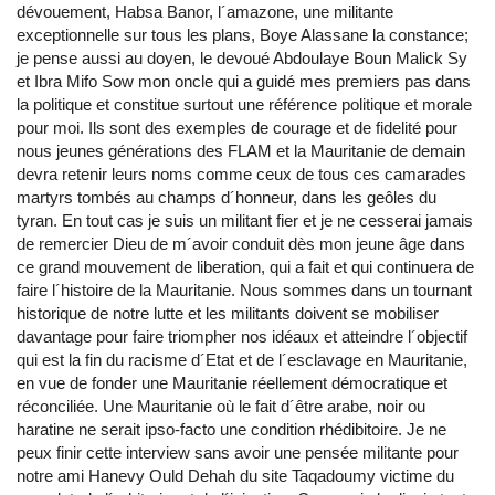
dévouement, Habsa Banor, l´amazone, une militante
exceptionnelle sur tous les plans, Boye Alassane la constance;
je pense aussi au doyen, le devoué Abdoulaye Boun Malick Sy
et Ibra Mifo Sow mon oncle qui a guidé mes premiers pas dans
la politique et constitue surtout une référence politique et morale
pour moi. Ils sont des exemples de courage et de fidelité pour
nous jeunes générations des FLAM et la Mauritanie de demain
devra retenir leurs noms comme ceux de tous ces camarades
martyrs tombés au champs d´honneur, dans les geôles du
tyran. En tout cas je suis un militant fier et je ne cesserai jamais
de remercier Dieu de m´avoir conduit dès mon jeune âge dans
ce grand mouvement de liberation, qui a fait et qui continuera de
faire l´histoire de la Mauritanie. Nous sommes dans un tournant
historique de notre lutte et les militants doivent se mobiliser
davantage pour faire triompher nos idéaux et atteindre l´objectif
qui est la fin du racisme d´Etat et de l´esclavage en Mauritanie,
en vue de fonder une Mauritanie réellement démocratique et
réconciliée. Une Mauritanie où le fait d´être arabe, noir ou
haratine ne serait ipso-facto une condition rhédibitoire. Je ne
peux finir cette interview sans avoir une pensée militante pour
notre ami Hanevy Ould Dehah du site Taqadoumy victime du