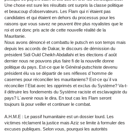
Une chose est sure les résultats ont surpris la classe politique
et beaucoup d'observateurs. Les Flam qui n´étaient pas
candidates et qui étaient en dehors du processus pour les
raisons que vous savez ne peuvent être plus royalistes que le
roi et ont donc pris acte de cette nouvelle réalité de la
Mauritanie.
Nous avons dénoncé et combattu le putsch en son temps mais
depuis les accords de Dakar, le discours de démission du
président Sidi Ould Cheikh Abdallahi et les élections d´août
dernier nous ne pouvons plus faire fi de la nouvelle donne
politique du pays. Est-ce que le Général-putschiste devenu
président élu va se départir de ses réflexes d´homme de
casernes pour réconcilier les mauritaniens? Est-ce qu´il va
réconcilier l´Etat avec les opprimés et exclus du Système? Va-t-
il détruire les fondements du Système raciste et esclavagiste du
pays? L´avenir nous le dira. En tout cas les Flam seront
toujours là pour veiller et continuer le combat.
A.H.M.E : Le passif humanitaire est un dossier lourd. Les
victimes réclament la justice mais Aziz se limite à formuler des
excuses publiques. Selon vous, pourquoi les autorités