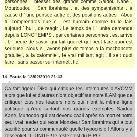
personnes " blesser des grands comme Saidou Kane ,
Mourtoudou , Sarr Ibrahima , et des sympathisants , a
cause d ' une pensee autre et des positions autres . Abou
tu comprendras que c ' est humain comme tu le fais
aujourd ' hui , de reagir . Le temps de l ' unite demande
depuis LONGTEMPS , par certaines personnes , est arrive
. L ' heure de savoir qui fait quoi et qui peut faire quoi est
serieuse. Nous n ' avons plus de temps a la mechancete
gratuite , a la calomnie , le vrai militant agit , il sait quoi
faire , sans passer sur internet . llc
14.
Fouta
le 13/02/2010 21:43
Ca fait rigoler Diko qui critique les internautes d'AVOMM
alors que lui et d'autres n'ont objectif sur notre fLAM que de
critiquer tous nos leaders noirs qui n'ont la même ligne
politique qu'eux surtout nos grands exemples Saidou
Kane, Murtoodo qui est devenu caali après sa mort et notre
seul vrai leader qui reste Monsieur Sarr Ibrahima qui a tout
sacrifié pour sa communauté quelle hypocrisie ! Allons y à
l'essentiel : L 'UNITE ! le reste c'est du PIPO