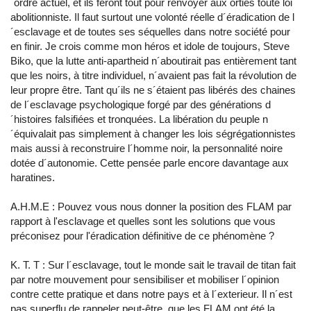
´ordre actuel, et ils feront tout pour renvoyer aux orties toute loi
abolitionniste. Il faut surtout une volonté réelle d´éradication de l
´esclavage et de toutes ses séquelles dans notre société pour
en finir. Je crois comme mon héros et idole de toujours, Steve
Biko, que la lutte anti-apartheid n´aboutirait pas entièrement tant
que les noirs, à titre individuel, n´avaient pas fait la révolution de
leur propre être. Tant qu´ils ne s´étaient pas libérés des chaines
de l´esclavage psychologique forgé par des générations d
´histoires falsifiées et tronquées. La libération du peuple n
´équivalait pas simplement à changer les lois ségrégationnistes
mais aussi à reconstruire l´homme noir, la personnalité noire
dotée d´autonomie. Cette pensée parle encore davantage aux
haratines.
A.H.M.E : Pouvez vous nous donner la position des FLAM par
rapport à l'esclavage et quelles sont les solutions que vous
préconisez pour l'éradication définitive de ce phénomène ?
K. T. T : Sur l´esclavage, tout le monde sait le travail de titan fait
par notre mouvement pour sensibiliser et mobiliser l´opinion
contre cette pratique et dans notre pays et à l´exterieur. Il n´est
pas superflu de rappeler peut-être, que les FLAM ont été la