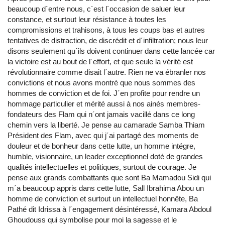
beaucoup d´entre nous, c´est l´occasion de saluer leur
constance, et surtout leur résistance à toutes les
compromissions et trahisons, à tous les coups bas et autres
tentatives de distraction, de discrédit et d´infiltration; nous leur
disons seulement qu´ils doivent continuer dans cette lancée car
la victoire est au bout de l´effort, et que seule la vérité est
révolutionnaire comme disait l´autre. Rien ne va ébranler nos
convictions et nous avons montré que nous sommes des
hommes de conviction et de foi. J´en profite pour rendre un
hommage particulier et mérité aussi à nos ainés membres-
fondateurs des Flam qui n´ont jamais vacillé dans ce long
chemin vers la liberté. Je pense au camarade Samba Thiam
Président des Flam, avec qui j´ai partagé des moments de
douleur et de bonheur dans cette lutte, un homme intégre,
humble, visionnaire, un leader exceptionnel doté de grandes
qualités intellectuelles et politiques, surtout de courage. Je
pense aux grands combattants que sont Ba Mamadou Sidi qui
m´a beaucoup appris dans cette lutte, Sall Ibrahima Abou un
homme de conviction et surtout un intellectuel honnête, Ba
Pathé dit Idrissa à l´engagement désintéressé, Kamara Abdoul
Ghoudouss qui symbolise pour moi la sagesse et le