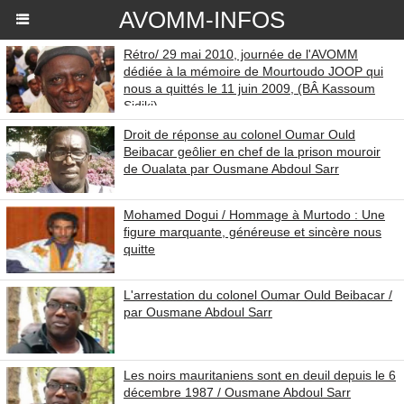
AVOMM-INFOS
Rétro/ 29 mai 2010, journée de l'AVOMM
dédiée à la mémoire de Mourtoudo JOOP qui
nous a quittés le 11 juin 2009, (BÂ Kassoum
Sidiki)...
Droit de réponse au colonel Oumar Ould
Beibacar geôlier en chef de la prison mouroir
de Oualata par Ousmane Abdoul Sarr
Mohamed Dogui / Hommage à Murtodo : Une
figure marquante, généreuse et sincère nous
quitte
L'arrestation du colonel Oumar Ould Beibacar /
par Ousmane Abdoul Sarr
Les noirs mauritaniens sont en deuil depuis le 6
décembre 1987 / Ousmane Abdoul Sarr