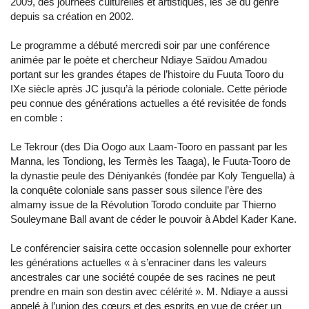
2009, des journées culturelles et artistiques, les 3e du genre
depuis sa création en 2002.
Le programme a débuté mercredi soir par une conférence
animée par le poète et chercheur Ndiaye Saïdou Amadou
portant sur les grandes étapes de l’histoire du Fuuta Tooro du
IXe siècle après JC jusqu’à la période coloniale. Cette période
peu connue des générations actuelles a été revisitée de fonds
en comble :
Le Tekrour (des Dia Oogo aux Laam-Tooro en passant par les
Manna, les Tondiong, les Termès les Taaga), le Fuuta-Tooro de
la dynastie peule des Déniyankés (fondée par Koly Tenguella) à
la conquête coloniale sans passer sous silence l’ère des
almamy issue de la Révolution Torodo conduite par Thierno
Souleymane Ball avant de céder le pouvoir à Abdel Kader Kane.
Le conférencier saisira cette occasion solennelle pour exhorter
les générations actuelles « à s’enraciner dans les valeurs
ancestrales car une société coupée de ses racines ne peut
prendre en main son destin avec célérité ». M. Ndiaye a aussi
appelé à l’union des cœurs et des esprits en vue de créer un