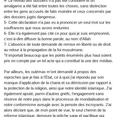
4- Le niveau des dossiers n’a pas été considéré et un
amalgame a été fait entre toutes les choses, sans distinction
entre les gens accusés de faits moindre et ceux concernés par
des dossiers jugés dangereux.
5- Cette déclaration n’a pas eu à prononcer un seul mot sur les
souffrances que nous avons endurées
6- Elle n’a également pas cité ce pour quoi je suis emprisonné,
c'est-à-dire diffuser la bonne parole, au nom d’Allah
7- L’absence de toute demande de remise en liberté ou de droit
au retour à la propagation de la foi musulmane.
*Il importait beaucoup que les points énumérés plus haut soient
pris en compte par un tel acte qui a constitué la une des médias.
Par ailleurs, les oulémas m’ont demandé à propos des
reproches que je fais à l’Etat, ce à quoi j’ai répondu par son
manque d’application de la charia et sa démission par rapport à
la protection de la religion, ainsi que notre identité islamique. J’ai
également ajouté, parmi d’autres griefs, l’engagement sans
réserve de notre pays dans le processus de mondialisation et
notre conformisme aveugle avec la pensée des incroyants. J’ai
alors déclaré que, de mon point de vue, le seul chemin de la
reforme islamique, demeure la prêche sage et pacifique qui