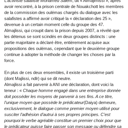
L’activiste salafiste
Mohamed Salem
, dit « Almajlmissi », après
avoir rencontré, à la prison centrale de Nouakchott les membres
de la commission des oulémas chargés du dialogue avec les
salafistes a affirmé avoir critiqué la « déclaration des 25 »,
devenue à un certain moment celle du groupe des 47.
Almajlissi, qui croupit dans la prison depuis 2007, a révélé que
les détenus se sont scindés en deux groupes distincts : une
partie majoritaire a déclaré être, entièrement acquise aux
propositions des oulémas, cependant que le deuxième groupe
continue à adopter la méthode de changer les choses par la
force.
En plus de ces deux ensembles, il existe un troisième parti
(dont Majlissi, ndlr) qui se dit neutre.
Almajlissi a fait parvenir à ANI une déclaration, dont voici la
teneur : «
Chaque homme engagé dans une entreprise donnée
doit posséder les moyens de parvenir à ses fins. A ce titre,
l’unique moyen que possède le prédicateur
(Daiya) demeure,
exclusivement, le dialogue comme premier moyen utilisé pour
susciter l’adhésion d’autrui à ses propres principes. C’est
pourquoi le verbe agréable constitue un premier choix pour que
le prédicateur puisse faire passer son message ou défendre sa