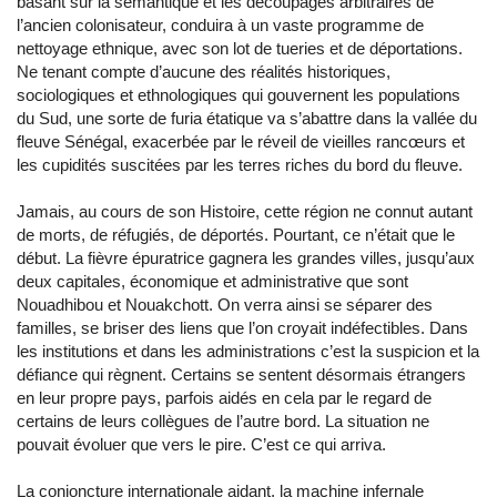
basant sur la sémantique et les découpages arbitraires de
l’ancien colonisateur, conduira à un vaste programme de
nettoyage ethnique, avec son lot de tueries et de déportations.
Ne tenant compte d’aucune des réalités historiques,
sociologiques et ethnologiques qui gouvernent les populations
du Sud, une sorte de furia étatique va s’abattre dans la vallée du
fleuve Sénégal, exacerbée par le réveil de vieilles rancœurs et
les cupidités suscitées par les terres riches du bord du fleuve.
Jamais, au cours de son Histoire, cette région ne connut autant
de morts, de réfugiés, de déportés. Pourtant, ce n’était que le
début. La fièvre épuratrice gagnera les grandes villes, jusqu’aux
deux capitales, économique et administrative que sont
Nouadhibou et Nouakchott. On verra ainsi se séparer des
familles, se briser des liens que l’on croyait indéfectibles. Dans
les institutions et dans les administrations c’est la suspicion et la
défiance qui règnent. Certains se sentent désormais étrangers
en leur propre pays, parfois aidés en cela par le regard de
certains de leurs collègues de l’autre bord. La situation ne
pouvait évoluer que vers le pire. C’est ce qui arriva.
La conjoncture internationale aidant, la machine infernale