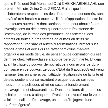
que le Président Sidi Mohamed Ould CHEIKH ABDELLAHI, son
premier Ministre Zeine Ould ZEIDANE ainsi que leurs
collaborateurs responsables des départements concernés, sont
en vérité très hostiles à toutes veillétés d’application de cette loi
et de toutes autres lois dont l’actionnement peut aboutir à des
investigations ou des arrêts qui corroborent l’existence de
l’esclavage, de la traite des personnes, des femmes, des
enfants ou toutes autres formes de crimes ou délits se
rapportant au racisme et autres discriminations, bref tous les
grands crimes et délits qui se rattachent d’une manière
organique au mode de vie, de penser ou de domination qui est
de mise chez l’ethno-classe arabo-berbère dominante. Et déjà
avant la chute du pouvoir démocratique, nous avons perdu la
confiance en ce pouvoir. Le coup d’Etat du 6 août 2008 est venu
ramener très en arrière, par l’attitude négationniste de la junte et
de ses soutiens qui se recrutent presque tous au sein des
mouvements politiques et milieu sociaux foncièrement
esclavagistes et obscurantistes. Dans tous leurs discours, les
militaires ont tenu à attaquer le Président renversé sur le vote de
la loi criminalisant l’esclavage, un acte qu’ils jugent d’une
extrême légèreté.