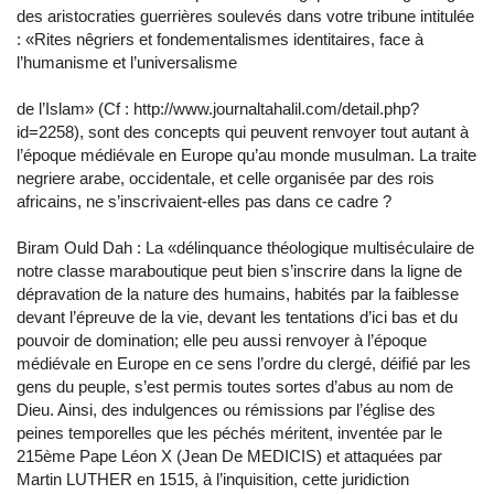
des aristocraties guerrières soulevés dans votre tribune intitulée
: «Rites nêgriers et fondementalismes identitaires, face à
l’humanisme et l’universalisme
de l’Islam» (Cf : http://www.journaltahalil.com/detail.php?
id=2258), sont des concepts qui peuvent renvoyer tout autant à
l’époque médiévale en Europe qu’au monde musulman. La traite
negriere arabe, occidentale, et celle organisée par des rois
africains, ne s’inscrivaient-elles pas dans ce cadre ?
Biram Ould Dah : La «délinquance théologique multiséculaire de
notre classe maraboutique peut bien s’inscrire dans la ligne de
dépravation de la nature des humains, habités par la faiblesse
devant l’épreuve de la vie, devant les tentations d’ici bas et du
pouvoir de domination; elle peu aussi renvoyer à l’époque
médiévale en Europe en ce sens l’ordre du clergé, déifié par les
gens du peuple, s’est permis toutes sortes d’abus au nom de
Dieu. Ainsi, des indulgences ou rémissions par l’église des
peines temporelles que les péchés méritent, inventée par le
215ème Pape Léon X (Jean De MEDICIS) et attaquées par
Martin LUTHER en 1515, à l’inquisition, cette juridiction