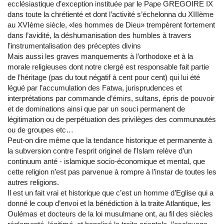
ecclésiastique d’exception instituée par le Pape GREGOIRE IX
dans toute la chrétienté et dont l’activité s’échelonna du XIIIème
au XVIème siècle, «les hommes de Dieu» trempèrent fortement
dans l’avidité, la déshumanisation des humbles à travers
l’instrumentalisation des préceptes divins
Mais aussi les graves manquements à l’orthodoxe et à la
morale religieuses dont notre clergé est responsable fait partie
de l’héritage (pas du tout négatif à cent pour cent) qui lui été
légué par l’accumulation des Fatwa, jurisprudences et
interprétations par commande d’émirs, sultans, épris de pouvoir
et de dominations ainsi que par un souci permanent de
légitimation ou de perpétuation des privilèges des communautés
ou de groupes etc…
Peut-on dire même que la tendance historique et permanente à
la subversion contre l’esprit originel de l’Islam relève d’un
continuum anté - islamique socio-économique et mental, que
cette religion n’est pas parvenue à rompre à l’instar de toutes les
autres religions.
Il est un fait vrai et historique que c’est un homme d’Eglise qui a
donné le coup d’envoi et la bénédiction à la traite Atlantique, les
Oulémas et docteurs de la loi musulmane ont, au fil des siècles