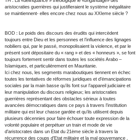
TH : La «délinquance » théologique le «brigandage» des
aristocraties guerrières qui justifieraient le système inégalitaire
se maintiennent- elles encore chez nous au XXIeme siècle ?
BOD : Le poids des discours des érudits qui intercèdent
toujours entre Dieu et les personnes et l’influence des lignages
nobiliers qui, par le passé, monopolisaient la violence, et par le
présent sont dépositaire du « rang » et des « honneurs », se font
toujours fortement sentir dans toutes les sociétés Arabo –
Islamiques, et particulièrement en Mauritanie.
Ici chez nous, les segments maraboutiques tiennent en échec
toutes les tentatives de réformes juridiques et d’émancipations
sociales par la main basse qu’ils font sur l’appareil judiciaire et
leur manipulation du discours religieux; les aristocraties
guerrières représentant des obstacles sérieux à toutes
avancées démocratiques dans ce pays à travers l’institution
militaire qui est leur chasse gardée et qu’ils utilisent depuis
plusieurs décennies pour faire échouer toute expression de la
volonté populaire et perpétuer un train et mode de vie
d’aristocrates dans un Etat du 21ème siècle à travers la
récurrence des coups d’Etat militaire et la mal gouvernance .