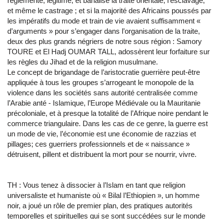
réglementé, légitimé, et banalisé la traite orientale, l’esclavage,
et même le castrage ; et si la majorité des Africains poussés par
les impératifs du mode et train de vie avaient suffisamment «
d’arguments » pour s’engager dans l’organisation de la traite,
deux des plus grands négriers de notre sous région : Samory
TOURE et El Hadj OUMAR TALL, adossèrent leur forfaiture sur
les règles du Jihad et de la religion musulmane.
Le concept de brigandage de l’aristocratie guerrière peut-être
appliquée à tous les groupes s’arrogeant le monopole de la
violence dans les sociétés sans autorité centralisée comme
l’Arabie anté - Islamique, l’Europe Médiévale ou la Mauritanie
précoloniale, et à presque la totalité de l’Afrique noire pendant le
commerce triangulaire. Dans les cas de ce genre, la guerre est
un mode de vie, l’économie est une économie de razzias et
pillages; ces guerriers professionnels et de « naissance »
détruisent, pillent et distribuent la mort pour se nourrir, vivre.
TH : Vous tenez à dissocier à l’Islam en tant que religion
universaliste et humaniste où « Bilal l’Ethiopien », un homme
noir, a joué un rôle de premier plan, des pratiques autorités
temporelles et spirituelles qui se sont succédées sur le monde