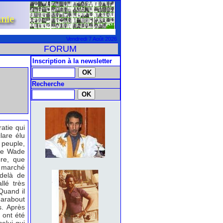
Vendredi 7 Août 2026
FORUM
Inscription à la newsletter
Recherche
atie qui
lare élu
 peuple,
ye Wade
re, que
e marché
-delà de
llé très
Quand il
marabout
s. Après
 ont été