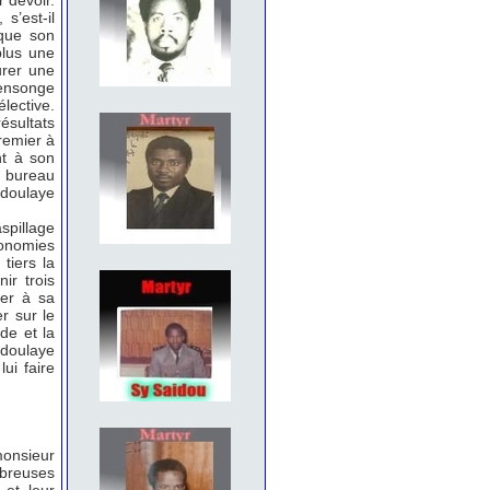
 devoir.
s’est-il
 que son
plus une
urer une
mensonge
lective.
ésultats
remier à
nt à son
n bureau
bdoulaye
spillage
conomies
tiers la
ir trois
ter à sa
r sur le
de et la
bdoulaye
ui faire
monsieur
mbreuses