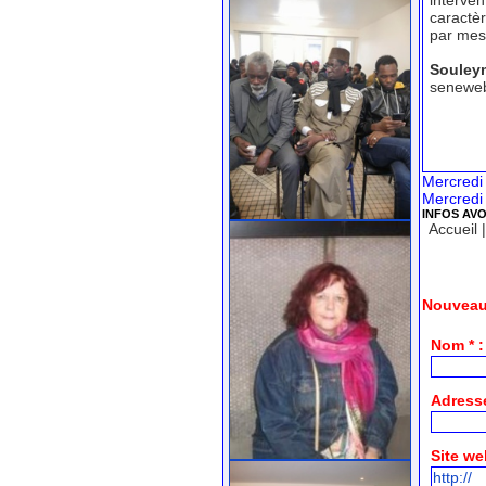
interve
caractè
par mes 
Souley
senewe
Mercredi
Mercredi
INFOS AV
Accueil
Nouveau
Nom * :
Adresse
Site we