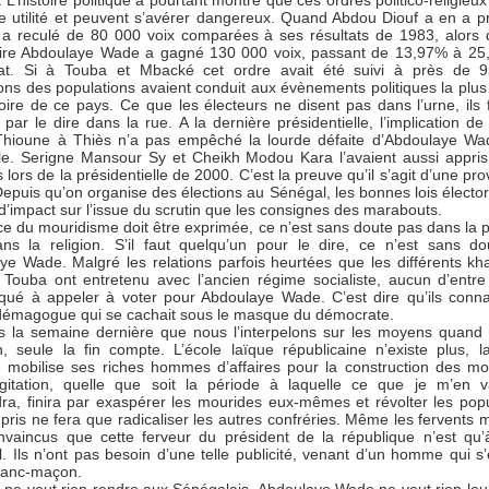
 L’histoire politique a pourtant montré que ces ordres politico-religieu
e utilité et peuvent s’avérer dangereux. Quand Abdou Diouf a en a pr
l a reculé de 80 000 voix comparées à ses résultats de 1983, alors
ire Abdoulaye Wade a gagné 130 000 voix, passant de 13,97% à 25
orat. Si à Touba et Mbacké cet ordre avait été suivi à près de 
ions des populations avaient conduit aux évènements politiques la plus 
toire de ce pays. Ce que les électeurs ne disent pas dans l’urne, ils f
 par le dire dans la rue. A la dernière présidentielle, l’implication de
Thioune à Thiès n’a pas empêché la lourde défaite d’Abdoulaye W
ille. Serigne Mansour Sy et Cheikh Modou Kara l’avaient aussi appris
lors de la présidentielle de 2000. C’est la preuve qu’il s’agit d’une pr
 Depuis qu’on organise des élections au Sénégal, les bonnes lois élector
d’impact sur l’issue du scrutin que les consignes des marabouts.
rce du mouridisme doit être exprimée, ce n’est sans doute pas dans la po
ns la religion. S’il faut quelqu’un pour le dire, ce n’est sans d
ye Wade. Malgré les relations parfois heurtées que les différents kha
 Touba ont entretenu avec l’ancien régime socialiste, aucun d’entr
isqué à appeler à voter pour Abdoulaye Wade. C’est dire qu’ils conna
 démagogue qui se cachait sous le masque du démocrate.
is la semaine dernière que nous l’interpelons sur les moyens quand
en, seule la fin compte. L’école laïque républicaine n’existe plus, l
ue mobilise ses riches hommes d’affaires pour la construction des m
gitation, quelle que soit la période à laquelle ce que je m’en v
dra, finira par exaspérer les mourides eux-mêmes et révolter les popu
 pris ne fera que radicaliser les autres confréries. Même les fervents 
nvaincus que cette ferveur du président de la république n’est qu
l. Ils n’ont pas besoin d’une telle publicité, venant d’un homme qui s’
ranc-maçon.