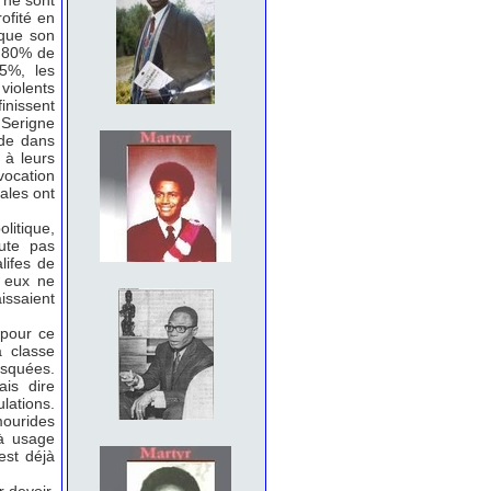
x ne sont
ofité en
 que son
,80% de
95%, les
violents
inissent
 Serigne
ade dans
 à leurs
ovocation
ales ont
litique,
oute pas
lifes de
e eux ne
issaient
 pour ce
a classe
osquées.
ais dire
lations.
mourides
’à usage
est déjà