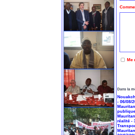
Comment
Me 
Dans la m
Nouakcho
- 06/08/
Mauritan
publiqu
Mauritan
réalité
-
Transport
Mauritan