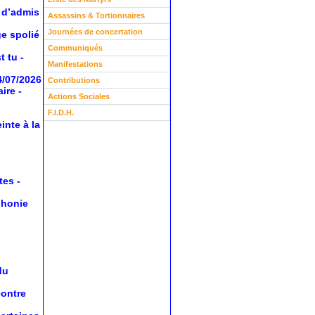
 d’admis
Assassins & Tortionnaires
Journées de concertation
ge spolié
Communiqués
t tu
-
Manifestations
4/07/2026
Contributions
aire
-
Actions Sociales
F.I.D.H.
inte à la
tes
-
phonie
du
contre