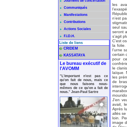
Journées de concertation
les ava
Communiqués
l’exasp
Républiq
Manifestations
n’est pa
Contributions
stigmati
seul sa
Actions Sociales
seront 
F.I.D.H.
s’agit p
C’est os
Liste de liens
la foli
CRIDEM
l’urne s
certain 
KASSATAYA
pour ce
Le bureau exécutif de
confréri
le clani
l'AVOMM
laïque.
"L'important n'est pas ce
les pré
qu'on fait de nous, mais ce
de bras
que nous faisons nous-
interrog
mêmes de ce qu'on a fait de
marabou
nous." Jean-Paul Sartre
mouridoc
J’en ve
avait, l
Après l
allés se
loin. P
image d