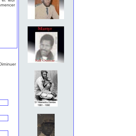
 et leur
ommencer
Diminuer