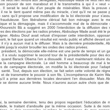
l ne veut rien rendre aux Sénégalais, Abdoulaye Wade ne veut rien leur
 son pouvoir de son marabout et il le transmettra à qui il « veut », 
. Il serait le seul élu d’un peuple de misérables. Mais la preuve
, il ne le tient quand même pas du miracle, c’est qu’il ne se passe 
 sans qu’il propose une modification de la loi électorale pour s’ass
e frauduleuse. Son libéralisme clérical fait bon ménage avec le 
tique et la démagogie, mais il s’accommode mal de la démocratie é
houreichi Bâ a suggéré en 2000 l’interdiction de la diffusion des r
res des élections par les radios privées, Abdoulaye Wade avait été le p
digner. Abdou Diouf avait refusé d’imposer cette interdiction, opposa
arti, le fait que quand un résultat est rendu public et affiché devant u
 il n’y a aucun mal à le diffuser. Mais à la dernière présidentielle, A
té jusqu’à vouloir brouiller les ondes des radios privées.
 président, la démocratie elle-même est une perte de temps et un ga
. Il a voulu supprimer le second tour de la présidentielle pour des é
t quand Barack Obama l’en a dissuadé. Il veut maintenant réduire du 
e la campagne électorale. Le vieil homme a beaucoup de mal à ten
s de campagne électorale, on modifie la loi électorale pour l’adap
 santé. Tout, depuis son élection, se fait selon cette volonté de régne
 et de transmettre le pouvoir à son fils. L’incompétence de Karim Wa
qu’il a prise aux dernières locales devraient l’en dissuader. Mais A
 se donne aucune limite. Nous n’aurons aucun autre choix que de l
’ai, la semaine dernière, tenu des propos regardant l’éducation de 
ade, le traitant d’andouille par la même occasion. Suite à de no