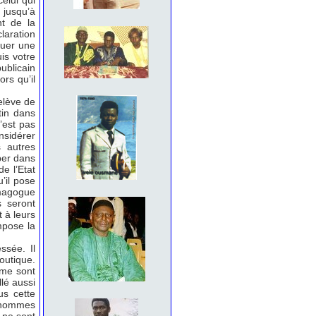
elui qui
jusqu’à
nt de la
laration
quer une
is votre
ublicain
rs qu’il
elève de
tin dans
’est pas
nsidérer
s autres
ber dans
e l’Etat
’il pose
émagogue
s seront
t à leurs
mpose la
ssée. Il
outique.
sme sont
llé aussi
us cette
s hommes