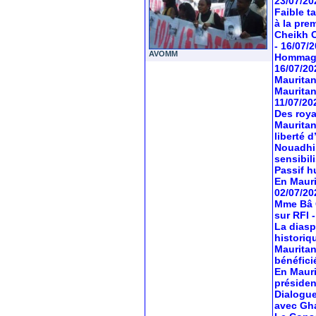
23/07/20
Faible t
à la pre
Cheikh O
- 16/07/
AVOMM
Hommage 
16/07/20
Mauritan
Mauritan
11/07/20
Des roya
Mauritan
liberté 
Nouadhib
sensibil
Passif hu
En Mauri
02/07/20
Mme Bâ C
sur RFI
La diasp
historiq
Mauritan
bénéfici
En Mauri
préside
Dialogue
avec Gh