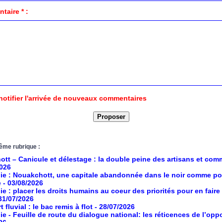
aire * :
notifier l'arrivée de nouveaux commentaires
ême rubrique :
tt – Canicule et délestage : la double peine des artisans et co
2026
ie : Nouakchott, une capitale abandonnée dans le noir comme po
e
- 03/08/2026
ie : placer les droits humains au coeur des priorités pour en faire
 31/07/2026
 fluvial : le bac remis à flot
- 28/07/2026
ie - Feuille de route du dialogue national: les réticences de l’opp