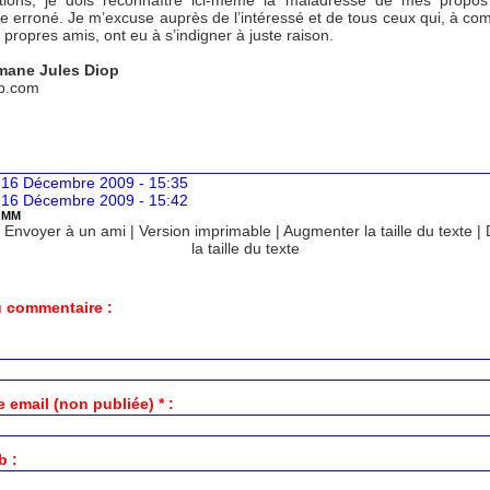
ntions, je dois reconnaître ici-même la maladresse de mes propos
re erroné. Je m’excuse auprès de l’intéressé et de tous ceux qui, à c
propres amis, ont eu à s’indigner à juste raison.
mane Jules Diop
b.com
 16 Décembre 2009 - 15:35
 16 Décembre 2009 - 15:42
OMM
|
Envoyer à un ami
|
Version imprimable
|
Augmenter la taille du texte
|
la taille du texte
 commentaire :
 email (non publiée) * :
b :