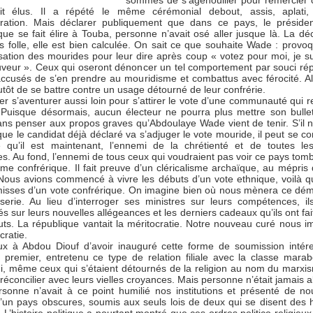
sommés de s’agenouiller pour remercier c
it élus. Il a répété le même cérémonial debout, assis, aplati, 
ération. Mais déclarer publiquement que dans ce pays, le préside
ue se fait élire à Touba, personne n’avait osé aller jusque là. La déc
s folle, elle est bien calculée. On sait ce que souhaite Wade : provo
sation des mourides pour leur dire après coup « votez pour moi, je su
uveur ». Ceux qui oseront dénoncer un tel comportement par souci rép
accusés de s’en prendre au mouridisme et combattus avec férocité. Alo
lutôt de se battre contre un usage détourné de leur confrérie.
er s’aventurer aussi loin pour s’attirer le vote d’une communauté qui r
e. Puisque désormais, aucun électeur ne pourra plus mettre son bulle
ans penser aux propos graves qu’Abdoulaye Wade vient de tenir. S’il n
que le candidat déjà déclaré va s’adjuger le vote mouride, il peut se co
 qu’il est maintenant, l’ennemi de la chrétienté et de toutes le
es. Au fond, l’ennemi de tous ceux qui voudraient pas voir ce pays tom
sme confrérique. Il fait preuve d’un cléricalisme archaïque, au mépris d
 Nous avions commencé à vivre les débuts d’un vote ethnique, voilà qu
misses d’un vote confrérique. On imagine bien où nous mènera ce d
serie. Au lieu d’interroger ses ministres sur leurs compétences, il
és sur leurs nouvelles allégeances et les derniers cadeaux qu’ils ont fai
ts. La république vantait la méritocratie. Notre nouveau curé nous i
ratie.
ux à Abdou Diouf d’avoir inauguré cette forme de soumission intére
e premier, entretenu ce type de relation filiale avec la classe marab
ui, même ceux qui s’étaient détournés de la religion au nom du marxi
 réconcilier avec leurs vielles croyances. Mais personne n’était jamais a
ersonne n’avait à ce point humilié nos institutions et présenté de no
’un pays obscures, soumis aux seuls lois de deux qui se disent de