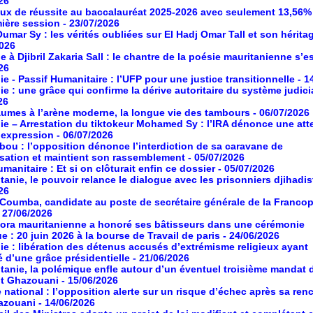
26
aux de réussite au baccalauréat 2025-2026 avec seulement 13,56%
mière session
- 23/07/2026
umar Sy : les vérités oubliées sur El Hadj Omar Tall et son hérita
2026
à Djibril Zakaria Sall : le chantre de la poésie mauritanienne s’es
26
ie - Passif Humanitaire : l’UFP pour une justice transitionnelle
- 1
ie : une grâce qui confirme la dérive autoritaire du système judici
26
umes à l’arène moderne, la longue vie des tambours
- 06/07/2026
ie – Arrestation du tiktokeur Mohamed Sy : l’IRA dénonce une atte
d’expression
- 06/07/2026
ou : l’opposition dénonce l’interdiction de sa caravane de
isation et maintient son rassemblement
- 05/07/2026
manitaire : Et si on clôturait enfin ce dossier
- 05/07/2026
tanie, le pouvoir relance le dialogue avec les prisonniers djihadis
26
oumba, candidate au poste de secrétaire générale de la Franco
- 27/06/2026
ora mauritanienne a honoré ses bâtisseurs dans une cérémonie
ue : 20 juin 2026 à la bourse de Travail de paris
- 24/06/2026
ie : libération des détenus accusés d’extrémisme religieux ayant
é d’une grâce présidentielle
- 21/06/2026
tanie, la polémique enfle autour d’un éventuel troisième mandat 
nt Ghazouani
- 15/06/2026
 national : l’opposition alerte sur un risque d’échec après sa ren
azouani
- 14/06/2026