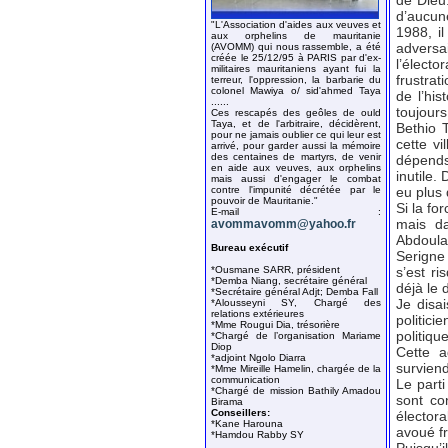
de Dieu.
d’aucun
"L'Association d'aides aux veuves et
1988, i
aux orphelins de mauritanie
adversa
(AVOMM) qui nous rassemble, a été
créée le 25/12/95 à PARIS par d'ex-
l’élect
militaires mauritaniens ayant fui la
frustrat
terreur, l'oppression, la barbarie du
colonel Mawiya o/ sid'ahmed Taya
de l’his
......
toujours
Ces rescapés des geôles de ould
Taya, et de l'arbitraire, décidèrent,
Bethio 
pour ne jamais oublier ce qui leur est
cette v
arrivé, pour garder aussi la mémoire
des centaines de martyrs, de venir
dépends 
en aide aux veuves, aux orphelins
inutile.
mais aussi d'engager le combat
contre l'impunité décrétée par le
eu plus 
pouvoir de Mauritanie."
Si la fo
E-mail :
mais da
avommavomm@yahoo.fr
Abdoula
Bureau exécutif
Serigne
*Ousmane SARR, président
s’est r
*Demba Niang, secrétaire général
déjà le
*Secrétaire général Adjt; Demba Fall
Je disa
*Alousseyni SY, Chargé des
relations extérieures
politici
*Mme Rougui Dia, trésorière
politiq
*Chargé de l’organisation Mariame
Diop
Cette a
*adjoint Ngolo Diarra
survien
*Mme Mireille Hamelin, chargée de la
communication
Le parti
*Chargé de mission Bathily Amadou
sont co
Birama
Conseillers:
électora
*Kane Harouna
avoué f
*Hamdou Rabby SY