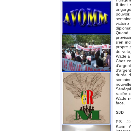
Puisqu’i
Il tient
engorgé
pouvoir
semaine
victoir
diploma
Quand K
provisoi
s’en in
propre p
de vote,
Wade a é
Chez ce
d’argent
d’argen
durée d
semaine
nouvelle
Sénégal
raclée 
Wade ne
face.
SJD
P.S : J
Karim W