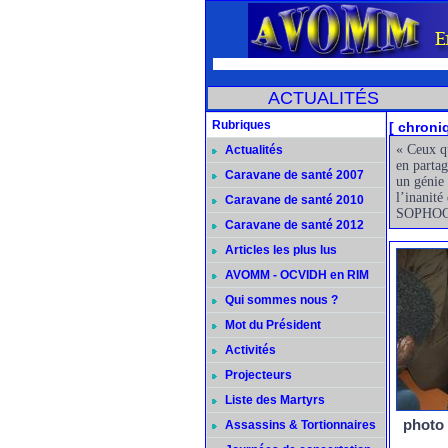
ACTUALITÉS
Rubriques
[ chroni
« Ceux qu
Actualités
en parta
Caravane de santé 2007
un génie 
l’inanité
Caravane de santé 2010
SOPHO
Caravane de santé 2012
Articles les plus lus
AVOMM - OCVIDH en RIM
Qui sommes nous ?
Mot du Président
Activités
Projecteurs
Liste des Martyrs
photo
Assassins & Tortionnaires