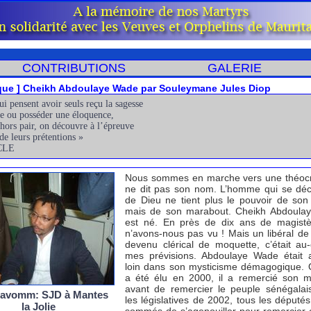
CONTRIBUTIONS
GALERIE
que ] Cheikh Abdoulaye Wade par Souleymane Jules Diop
i pensent avoir seuls reçu la sagesse
ge ou posséder une éloquence,
hors pair, on découvre à l’épreuve
 de leurs prétentions »
CLE
Nous sommes en marche vers une théocr
ne dit pas son nom. L’homme qui se déc
de Dieu ne tient plus le pouvoir de son
mais de son marabout. Cheikh Abdoula
est né. En près de dix ans de magistè
n’avons-nous pas vu ! Mais un libéral d
devenu clérical de moquette, c’était au
mes prévisions. Abdoulaye Wade était a
loin dans son mysticisme démagogique. 
a été élu en 2000, il a remercié son 
avant de remercier le peuple sénégalai
 avomm: SJD à Mantes
les législatives de 2002, tous les députés
la Jolie