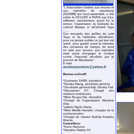
"L'Association d'aides aux veuves et
aux orphelins de mauritanie
(AVOMM) qui nous rassemble, a été
créée le 25/12/95 à PARIS par d'ex-
militaires mauritaniens ayant fui la
terreur, l'oppression, la barbarie du
colonel Mawiya o/ sid'ahmed Taya
......
Ces rescapés des geôles de ould
Taya, et de l'arbitraire, décidèrent,
pour ne jamais oublier ce qui leur est
arrivé, pour garder aussi la mémoire
des centaines de martyrs, de venir
en aide aux veuves, aux orphelins
mais aussi d'engager le combat
contre l'impunité décrétée par le
pouvoir de Mauritanie."
E-mail :
avommavomm@yahoo.fr
Bureau exécutif
*Ousmane SARR, président
*Demba Niang, secrétaire général
*Secrétaire général Adjt; Demba Fall
*Alousseyni SY, Chargé des
relations extérieures
*Mme Rougui Dia, trésorière
*Chargé de l’organisation Mariame
Diop
*adjoint Ngolo Diarra
*Mme Mireille Hamelin, chargée de la
communication
*Chargé de mission Bathily Amadou
Birama
Conseillers:
*Kane Harouna
*Hamdou Rabby SY