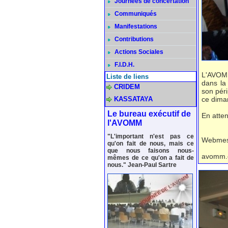
Journées de concertation
Communiqués
Manifestations
Contributions
Actions Sociales
F.I.D.H.
L'AVOMM
Liste de liens
dans la
CRIDEM
son péri
ce dima
KASSATAYA
Le bureau exécutif de
En atte
l'AVOMM
"L'important n'est pas ce
Webmes
qu'on fait de nous, mais ce
que nous faisons nous-
avomm.
mêmes de ce qu'on a fait de
nous." Jean-Paul Sartre