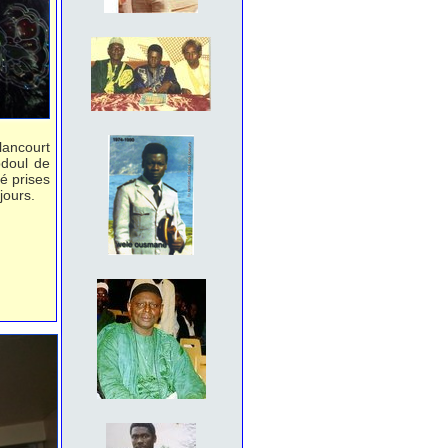
lancourt
bdoul de
é prises
jours.