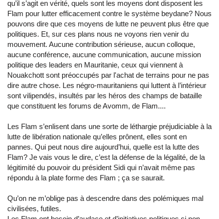
qu’il s’agit en vérité, quels sont les moyens dont disposent les
Flam pour lutter efficacement contre le système beydane? Nous
pouvons dire que ces moyens de lutte ne peuvent plus être que
politiques. Et, sur ces plans nous ne voyons rien venir du
mouvement. Aucune contribution sérieuse, aucun colloque,
aucune conférence, aucune communication, aucune mission
politique des leaders en Mauritanie, ceux qui viennent à
Nouakchott sont préoccupés par l'achat de terrains pour ne pas
dire autre chose. Les négro-mauritaniens qui luttent à l’intérieur
sont vilipendés, insultés par les héros des champs de bataille
que constituent les forums de Avomm, de Flam....
Les Flam s’enlisent dans une sorte de léthargie préjudiciable à la
lutte de libération nationale qu’elles prônent, elles sont en
pannes. Qui peut nous dire aujourd’hui, quelle est la lutte des
Flam? Je vais vous le dire, c’est la défense de la légalité, de la
légitimité du pouvoir du président Sidi qui n’avait même pas
répondu à la plate forme des Flam ; ça se saurait.
Qu’on ne m’oblige pas à descendre dans des polémiques mal
civilisées, futiles.
Les Flam ont besoin d’audace et d’initiatives politiques si non,