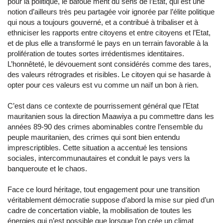
pour la politique, le bafoue ment du sens de l’Etat, qui est une
notion d’ailleurs très peu partagée voir ignorée par l’élite politique
qui nous a toujours gouverné, et a contribué à tribaliser et à
ethniciser les rapports entre citoyens et entre citoyens et l’Etat,
et de plus elle a transformé le pays en un terrain favorable à la
prolifération de toutes sortes irrédentismes identitaires.
L’honnêteté, le dévouement sont considérés comme des tares,
des valeurs rétrogrades et risibles. Le citoyen qui se hasarde à
opter pour ces valeurs est vu comme un naïf un bon à rien.
C’est dans ce contexte de pourrissement général que l’Etat
mauritanien sous la direction Maawiya a pu commettre dans les
années 89-90 des crimes abominables contre l’ensemble du
peuple mauritanien, des crimes qui sont bien entendu
imprescriptibles. Cette situation a accentué les tensions
sociales, intercommunautaires et conduit le pays vers la
banqueroute et le chaos.
Face ce lourd héritage, tout engagement pour une transition
véritablement démocratie suppose d’abord la mise sur pied d’un
cadre de concertation viable, la mobilisation de toutes les
énergies qui n’est possible que lorsque l’on crée un climat