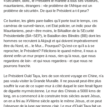
«Sécurité», donc, le Président le martèle à tous ses visiteurs,
mauritaniens, étrangers : «le problème de l'Afrique est un
problème de sécurité». De quoi le Président a-t-il peur?
Ce bunker, les gilets pare-balles qu'il porte tout le temps, ces
caméras de surveil¬lance, cet Etat policier, un indic pour dix
Mauritaniens, peut¬-être moins, le BAtaillon de la SEcurité
Présidentielle (BA¬SEP), le Bataillon des Blindés (BB) dont les
hommes se recrutent à Akjoujt et qui doivent impérativement
être du Nord, et... le Mur... Pourquoi? Qu'est-ce qu'il a à se
reprocher, le Président? Félicitons-le quand même, il nous a
donné enfin un mur propre à nous, rien qu'à nous, que nous
regardons de loin - et qui nous regardera - et que nous ne
pourrons franchir.
Le Président Ould Taya, lors de son récent voyage en Chine, n'a
pas voulu visiter la Grande Muraille. II ne pouvait peut-être plus
souffrir la vue de ce super-mur à côté duquel le sien ferait figure
de diguette myrmécéenne. Le mur des Chinois a 5000 kms de
long, on a commencé à le construire trois siècles avant Jésus,
on en a fini au XVIIème siècle après le même Jésus, et on peut
l'observer de la lune par temps clair. Le mur d’Ould Taya fait un