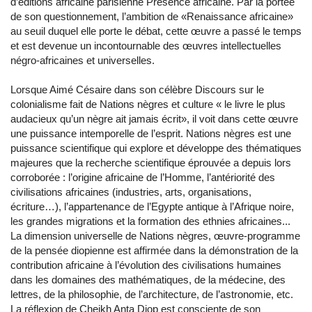
d’éditions africaine parisienne Présence africaine. Par la portée
de son questionnement, l’ambition de «Renaissance africaine»
au seuil duquel elle porte le débat, cette œuvre a passé le temps
et est devenue un incontournable des œuvres intellectuelles
négro-africaines et universelles.
Lorsque Aimé Césaire dans son célèbre Discours sur le
colonialisme fait de Nations nègres et culture « le livre le plus
audacieux qu’un nègre ait jamais écrit», il voit dans cette œuvre
une puissance intemporelle de l’esprit. Nations nègres est une
puissance scientifique qui explore et développe des thématiques
majeures que la recherche scientifique éprouvée a depuis lors
corroborée : l’origine africaine de l’Homme, l’antériorité des
civilisations africaines (industries, arts, organisations,
écriture…), l’appartenance de l’Egypte antique à l’Afrique noire,
les grandes migrations et la formation des ethnies africaines...
La dimension universelle de Nations nègres, œuvre-programme
de la pensée diopienne est affirmée dans la démonstration de la
contribution africaine à l’évolution des civilisations humaines
dans les domaines des mathématiques, de la médecine, des
lettres, de la philosophie, de l’architecture, de l’astronomie, etc.
La réflexion de Cheikh Anta Diop est consciente de son