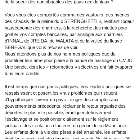
de la sueur des contribuables des pays occidentaux ?
Vous vous êtes comportés comme des vautours, des hyènes,
des chacals de la plaine du « SERENGHETTI », reniflant l'odeur
nauséabonde des charniers, à la recherche des miettes pour
gonfler vos comptes bancaires, par analogie aux charniers
d'INNAL, de JREIDA, de WALATA et de la valleé du fleuve
SENEGAL que vous refusez de voir.
Nous attendons plus de nos hommes politiques que de
prostituer leur âme pour plaire à la bande de passage du CMJD.
Une bande, dont les « réformettes » sélectives ont fait évaporer
tous leurs crédits.
Il est temps que nos partis politiques, nos leaders politiques se
ressaisissent et posent les vrais problèmes qui risquent
d'hypothéquer l'avenir du pays : exiger des comptes aux
gouvernements précedents, réclamer le retour organisé des
déportés le plus vite possible, éradiquer définivement
l'esclavage et se positionner clairement sur le réglement
judiciaire des centaines d'auteurs du génocide en Mauritanie.
Les enfants dont la vie des pères a été arrachée, les enfants
dont les parents ont été déportés, ont grandi. Ne dites pas, s'ils