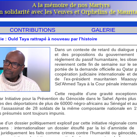
CONTRIBUTIONS
GALERIE
ie : Ould Taya rattrapé à nouveau par l’histoire
Dans un contexte de retard du dialogue p
et des propositions du gouvernement 
règlement du passif humanitaire, les obse
reviennent cette fin de semaine sur le se
portée de la demande officielle au Qatar 
coopération judiciaire internationale et d
de l’ex-président mauritanien Maaou
Sid’Ahmed Taya à la Cour pénale internati
Cette requête d’une gravité exceptionn
par Initiative pour la Prévention du Génocide dans le Sahel. Après plus 
es des déportations de plus de 60000 négro-africains au Sénégal et au
 l’assassinat de 28 soldats de la même composante nationale en 1
s présumés sont toujours impunis.
e d’un dossier politiquement explosif par cette initiative régionale co
sens : internationaliser un dossier étouffé par la loi d’amnistie de
er juridiquement les faits comme crimes contre l’humanité ou génocide