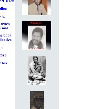
ANTS DE
elles
 la
1/2026
e mal
01/2026
llective
-
on
-
2026
c les