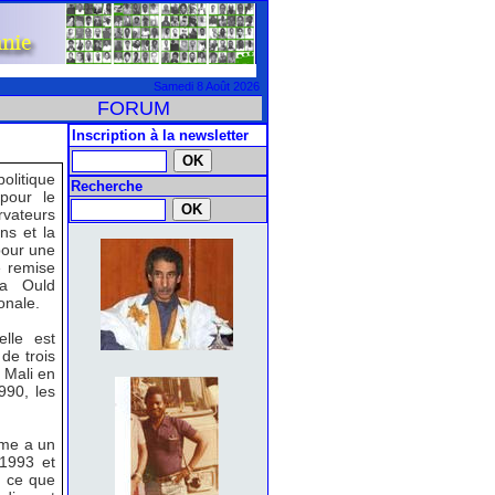
Samedi 8 Août 2026
FORUM
Inscription à la newsletter
olitique
Recherche
pour le
rvateurs
ns et la
pour une
e remise
ya Ould
onale.
elle est
de trois
 Mali en
990, les
mme a un
 1993 et
, ce que