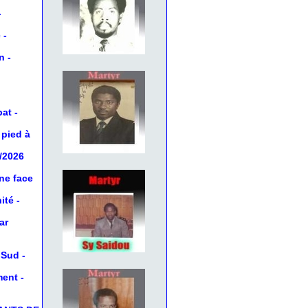
-
e
-
on
-
bat
-
 pied à
5/2026
ne face
ité
-
ar
u Sud
-
ment
-