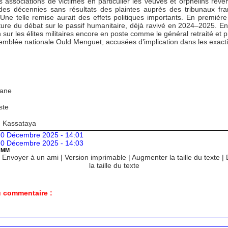
s associations de victimes en particulier les veuves et orphelins reve
des décennies sans résultats des plaintes auprès des tribunaux fra
Une telle remise aurait des effets politiques importants. En première 
ure du débat sur le passif humanitaire, déjà ravivé en 2024–2025. Ens
 sur les élites militaires encore en poste comme le général retraité et 
semblée nationale Ould Menguet, accusées d’implication dans les exact
Kane
ste
: Kassataya
0 Décembre 2025 - 14:01
0 Décembre 2025 - 14:03
OMM
|
Envoyer à un ami
|
Version imprimable
|
Augmenter la taille du texte
|
la taille du texte
 commentaire :