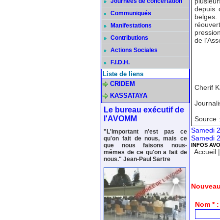
plusieur
Journées de concertation
depuis 
Communiqués
belges. 
réouvert
Manifestations
pression
Contributions
de l’As
Actions Sociales
F.I.D.H.
Liste de liens
CRIDEM
Cherif 
KASSATAYA
Journali
Le bureau exécutif de
l'AVOMM
Source 
Samedi 2
"L'important n'est pas ce
Samedi 2
qu'on fait de nous, mais ce
que nous faisons nous-
INFOS AV
Accueil
mêmes de ce qu'on a fait de
nous." Jean-Paul Sartre
Nouveau
Nom * :