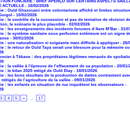
TION FONCIERE : BREF APERÇU SUR CERTAINS ASPECTS SAILL
E ACTUELLE
- 16/02/2026
ie : Ould Ghazouani entre volontarisme affiché et limites structur
Gorgol
- 10/02/2026
ie : le contrôle de la succession et pas de tentative de révision de
tion, le scénario le plus plausible
- 02/02/2026
ie : les enseignements des incidents fonciers d’Aere M’Bar
- 31/0
ie : le système sanitaire sous perfusion extérieure est un signe d
ance
- 30/01/2026
ie : une naturalisation si exigeante mais difficile à appliquer
- 26/
ie : le retour de Ould Taya serait une blessure pour la mémoire co
26
foncier à Tékane : des propriétaires légitimes menacés de spoliati
26
ie : la vallée à l’épreuve de l’effacement de sa population
- 20/01/
ie : le bilan 2025 mitigé de Ould Diay
- 18/01/2026
ie : les bons résultats de la production de dattes contrastent ave
 mitigés de l’agriculture de la vallée
- 09/01/2026
ie : les enfants en situation de rue inquiètent les observateurs
-
26
3
4
5
»
...
17