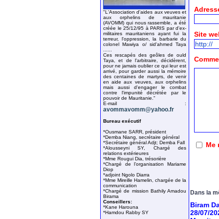
Adresse
"L'Association d'aides aux veuves et
aux orphelins de mauritanie
(AVOMM) qui nous rassemble, a été
créée le 25/12/95 à PARIS par d'ex-
Site we
militaires mauritaniens ayant fui la
terreur, l'oppression, la barbarie du
colonel Mawiya o/ sid'ahmed Taya
......
Ces rescapés des geôles de ould
Comment
Taya, et de l'arbitraire, décidèrent,
pour ne jamais oublier ce qui leur est
arrivé, pour garder aussi la mémoire
des centaines de martyrs, de venir
en aide aux veuves, aux orphelins
mais aussi d'engager le combat
contre l'impunité décrétée par le
pouvoir de Mauritanie."
E-mail :
avommavomm@yahoo.fr
Bureau exécutif
*Ousmane SARR, président
*Demba Niang, secrétaire général
*Secrétaire général Adjt; Demba Fall
Me 
*Alousseyni SY, Chargé des
relations extérieures
*Mme Rougui Dia, trésorière
*Chargé de l’organisation Mariame
Diop
*adjoint Ngolo Diarra
*Mme Mireille Hamelin, chargée de la
communication
*Chargé de mission Bathily Amadou
Dans la m
Birama
Conseillers:
Biram Da
*Kane Harouna
28/07/20
*Hamdou Rabby SY