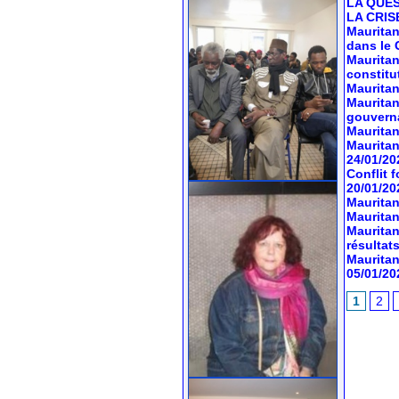
LA QUES
LA CRIS
Mauritan
dans le 
Mauritan
constitu
Mauritan
Mauritan
gouvern
Mauritan
Mauritan
24/01/20
Conflit 
20/01/20
Mauritan
Mauritan
Mauritan
résultats
Mauritan
05/01/20
1
2