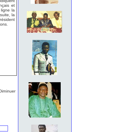
ndiquent
nçais et
ligne la
uite, la
président
ions.
Diminuer