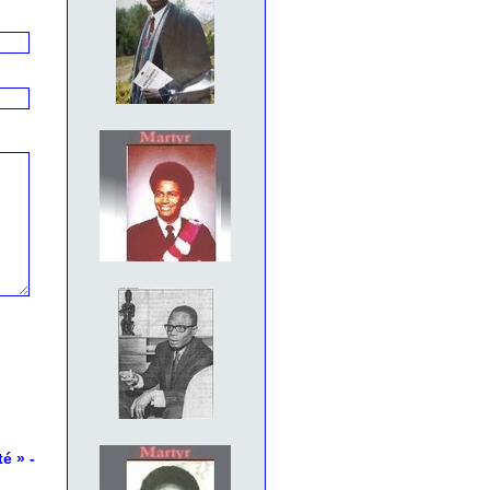
té »
-