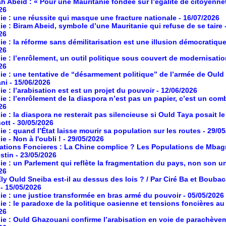
h Abeid : « Pour une Mauritanie fondée sur l’égalité de citoyenne
26
ie : une réussite qui masque une fracture nationale
- 16/07/2026
ie : Biram Abeid, symbole d’une Mauritanie qui refuse de se taire
26
ie : la réforme sans démilitarisation est une illusion démocratiqu
26
ie : l’enrôlement, un outil politique sous couvert de modernisati
26
ie : une tentative de “désarmement politique” de l’armée de Ould
ni
- 15/06/2026
ie : l’arabisation est est un projet du pouvoir
- 12/06/2026
ie : l’enrôlement de la diaspora n’est pas un papier, c’est un com
26
ie : la diaspora ne resterait pas silencieuse si Ould Taya posait le
ott
- 30/05/2026
ie : quand l’État laisse mourir sa population sur les routes
- 29/0
e - Non à l'oubli !
- 29/05/2026
ations Foncieres : La Chine complice ? Les Populations de Mbag
estin
- 23/05/2026
ie : un Parlement qui reflète la fragmentation du pays, non son un
26
Ely Ould Sneiba est-il au dessus des lois ? / Par Ciré Ba et Boubac
- 15/05/2026
ie : une justice transformée en bras armé du pouvoir
- 05/05/2026
ie : le paradoxe de la politique oasienne et tensions foncières a
26
ie : Ould Ghazouani confirme l’arabisation en voie de parachève