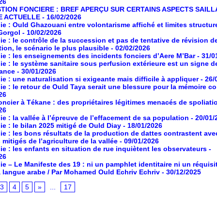
26
TION FONCIERE : BREF APERÇU SUR CERTAINS ASPECTS SAILL
E ACTUELLE
- 16/02/2026
ie : Ould Ghazouani entre volontarisme affiché et limites structur
Gorgol
- 10/02/2026
ie : le contrôle de la succession et pas de tentative de révision de
tion, le scénario le plus plausible
- 02/02/2026
ie : les enseignements des incidents fonciers d’Aere M’Bar
- 31/0
ie : le système sanitaire sous perfusion extérieure est un signe d
ance
- 30/01/2026
ie : une naturalisation si exigeante mais difficile à appliquer
- 26/
ie : le retour de Ould Taya serait une blessure pour la mémoire co
26
foncier à Tékane : des propriétaires légitimes menacés de spoliati
26
ie : la vallée à l’épreuve de l’effacement de sa population
- 20/01/
ie : le bilan 2025 mitigé de Ould Diay
- 18/01/2026
ie : les bons résultats de la production de dattes contrastent ave
 mitigés de l’agriculture de la vallée
- 09/01/2026
ie : les enfants en situation de rue inquiètent les observateurs
-
26
ie – Le Manifeste des 19 : ni un pamphlet identitaire ni un réquisi
a langue arabe / Par Mohamed Ould Echriv Echriv
- 30/12/2025
3
4
5
»
...
17