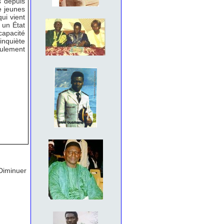
s depuis
 jeunes
ui vient
 un État
capacité
inquiète
seulement
Diminuer