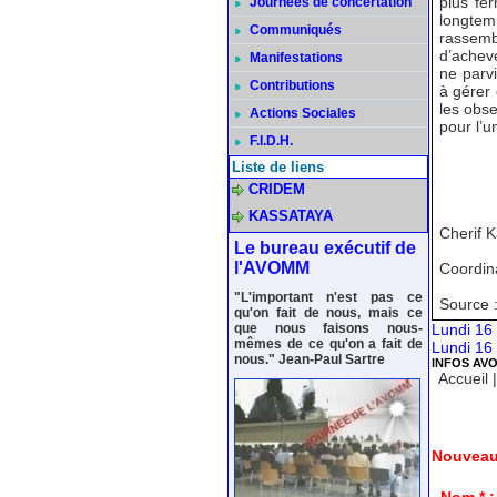
plus fer
Journées de concertation
longtem
Communiqués
rassemb
d’achev
Manifestations
ne parv
Contributions
à gérer
les obse
Actions Sociales
pour l’u
F.I.D.H.
Liste de liens
CRIDEM
KASSATAYA
Cherif 
Le bureau exécutif de
l'AVOMM
Coordina
"L'important n'est pas ce
Source 
qu'on fait de nous, mais ce
que nous faisons nous-
Lundi 16 
mêmes de ce qu'on a fait de
Lundi 16 
nous." Jean-Paul Sartre
INFOS AV
Accueil
Nouveau