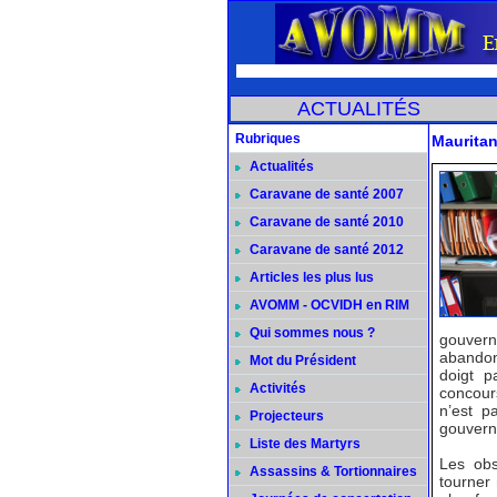
ACTUALITÉS
Rubriques
Mauritani
Actualités
Caravane de santé 2007
Caravane de santé 2010
Caravane de santé 2012
Articles les plus lus
AVOMM - OCVIDH en RIM
Qui sommes nous ?
gouvern
abandon
Mot du Président
doigt p
Activités
concour
n’est p
Projecteurs
gouvern
Liste des Martyrs
Les obs
Assassins & Tortionnaires
tourner