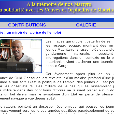
CONTRIBUTIONS
GALERIE
e : un miroir de la crise de l’emploi
Les images qui circulent cette fin de sem
les réseaux sociaux montrant des mill
jeunes Mauritaniens rassemblés et candid
gendarmerie nationale, suscite
interrogations dans un contexte où le p
mauritanien vient d’achever une tournée
dans le Gorgol.
Cet évènement après plus de six 
ance de Ould Ghazouani est révélateur d’un malaise profond d’une 
née à son sort. C’est la politique de l’emploi des jeunes qui est po
ar les observateurs. Des milliers de jeunes qui se rassemblent 
s militaire dans des conditions difficiles ne laissent planer aucun d
as un fait divers mais le symptôme d’un État en perte de vitesse
ement navigue à vue depuis 2019.
ervateurs pointent un désespoir économique qui pousse les jeun
 massivement vers les forces armées qualifiées paradoxalement de se