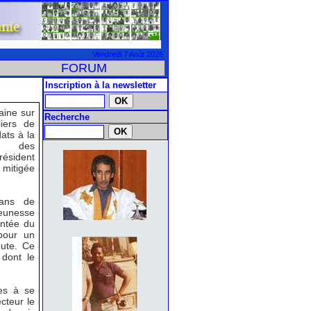
Vendredi 7 Août 2026
FORUM
Inscription à la newsletter
aine sur
Recherche
iers de
ats à la
nt des
résident
 mitigée
ans de
jeunesse
intée du
pour un
oute. Ce
 dont le
es à se
cteur le