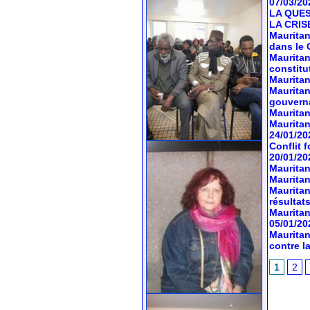
07/03/20
LA QUES
LA CRIS
Mauritan
dans le 
Mauritan
constitu
Mauritan
Mauritan
gouvern
Mauritan
Mauritan
24/01/20
Conflit 
20/01/20
Mauritan
Mauritan
Mauritan
résultats
Mauritan
05/01/20
Mauritan
contre l
1
2