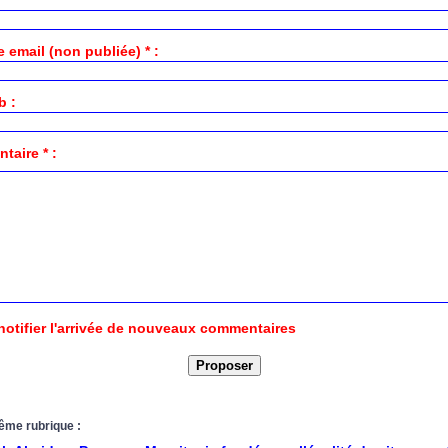
 email (non publiée) * :
b :
aire * :
notifier l'arrivée de nouveaux commentaires
ême rubrique :