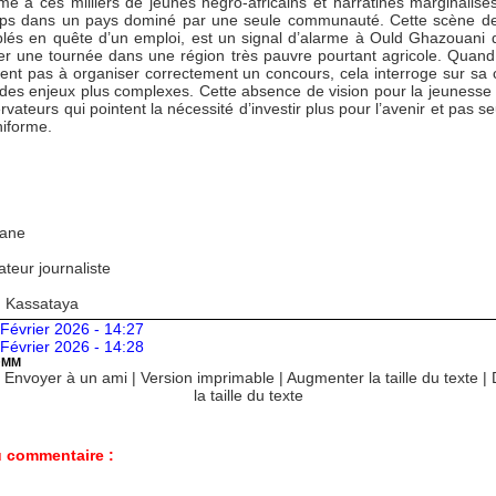
mé à ces milliers de jeunes négro-africains et harratines marginalisé
ps dans un pays dominé par une seule communauté. Cette scène de
lés en quête d’un emploi, est un signal d’alarme à Ould Ghazouani q
er une tournée dans une région très pauvre pourtant agricole. Quand
ient pas à organiser correctement un concours, cela interroge sur sa 
 des enjeux plus complexes. Cette absence de vision pour la jeunesse 
rvateurs qui pointent la nécessité d’investir plus pour l’avenir et pas 
niforme.
Kane
teur journaliste
: Kassataya
Février 2026 - 14:27
Février 2026 - 14:28
OMM
|
Envoyer à un ami
|
Version imprimable
|
Augmenter la taille du texte
|
la taille du texte
 commentaire :