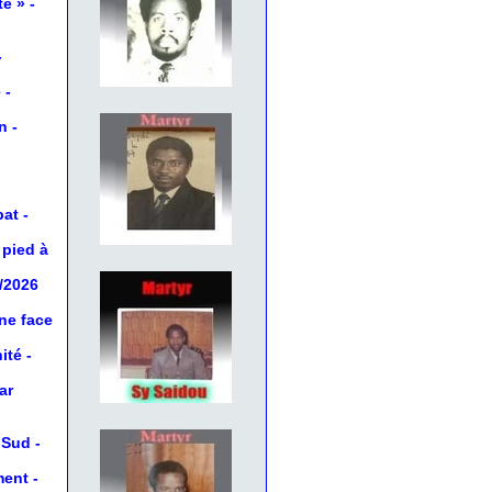
té »
-
-
e
-
on
-
bat
-
 pied à
5/2026
ne face
ité
-
ar
u Sud
-
ment
-