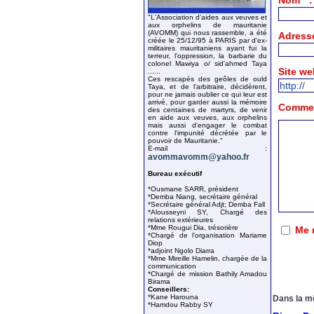
Nom * :
"L'Association d'aides aux veuves et
aux orphelins de mauritanie
(AVOMM) qui nous rassemble, a été
Adresse
créée le 25/12/95 à PARIS par d'ex-
militaires mauritaniens ayant fui la
terreur, l'oppression, la barbarie du
colonel Mawiya o/ sid'ahmed Taya
Site we
......
Ces rescapés des geôles de ould
Taya, et de l'arbitraire, décidèrent,
pour ne jamais oublier ce qui leur est
arrivé, pour garder aussi la mémoire
Comment
des centaines de martyrs, de venir
en aide aux veuves, aux orphelins
mais aussi d'engager le combat
contre l'impunité décrétée par le
pouvoir de Mauritanie."
E-mail :
avommavomm@yahoo.fr
Bureau exécutif
*Ousmane SARR, président
*Demba Niang, secrétaire général
*Secrétaire général Adjt; Demba Fall
*Alousseyni SY, Chargé des
relations extérieures
*Mme Rougui Dia, trésorière
Me 
*Chargé de l’organisation Mariame
Diop
*adjoint Ngolo Diarra
*Mme Mireille Hamelin, chargée de la
communication
*Chargé de mission Bathily Amadou
Birama
Conseillers:
*Kane Harouna
Dans la m
*Hamdou Rabby SY