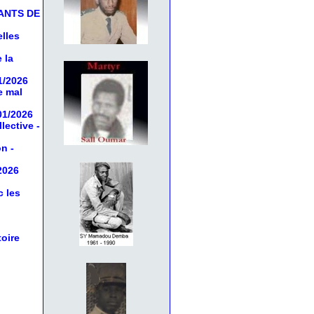
ANTS DE
elles
 la
1/2026
e mal
01/2026
llective
-
on
-
2026
c les
toire