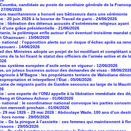
26
oumba, candidate au poste de secrétaire générale de la Franco
- 27/06/2026
ora mauritanienne a honoré ses bâtisseurs dans une cérémonie
ue : 20 juin 2026 à la bourse de Travail de paris
- 24/06/2026
ie : libération des détenus accusés d’extrémisme religieux ayant
é d’une grâce présidentielle
- 21/06/2026
tanie, la polémique enfle autour d’un éventuel troisième mandat 
nt Ghazouani
- 15/06/2026
 national : l’opposition alerte sur un risque d’échec après sa ren
azouani
- 14/06/2026
il des Ministres adopte un projet de loi modifiant et complétant 
ons de la loi fixant le statut des officiers de l’armée active et de l
2026
au système européen d’asile entre en vigueur
- 12/06/2026
ue, un juteux business autour des demandes de visas
- 08/06/202
agricole à M’Bagne : les propriétaires terriens de Walodiane dén
expropriation et interpellent l’État
- 05/06/2026
aine de migrants partis de Gambie secourus au large de la Maurit
26
ie : une experte de l’ONU appelle à la libération immédiate des d
Dieng et Ghamou Achour
- 01/06/2026
 national : le coordinateur national convoque les parties concer
ion mercredi prochain
- 01/06/2026
- 29 mai 1926 – 29 mai 2026 : Abdoulaye Wade, 100 ans d’un desti
e hors norme
- 29/05/2026
ie – De la pirogue à l’assiette : ces femmes qui maintiennent à flot
poissons
- 29/05/2026