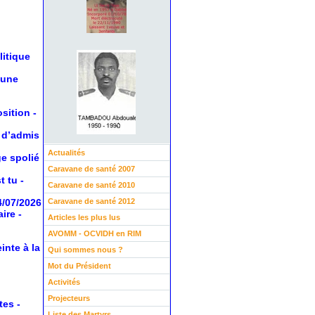
litique
 une
osition
-
 d’admis
Actualités
ge spolié
Caravane de santé 2007
t tu
-
Caravane de santé 2010
Caravane de santé 2012
4/07/2026
aire
-
Articles les plus lus
AVOMM - OCVIDH en RIM
inte à la
Qui sommes nous ?
Mot du Président
Activités
Projecteurs
tes
-
Liste des Martyrs