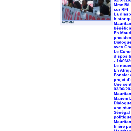
02/07/20
Mme Bâ C
sur RFI
La diasp
historiq
AVOMM
Mauritan
bénéfici
En Mauri
préside
Dialogue
avec Gh
Le Conse
dispositi
- 14/06/
Le nouve
En Afriq
Foncier 
projet d’
Une cent
03/06/20
Mauritan
Mariem 
Dialogue
une réun
Sénégal 
politiqu
Mauritan
filière 