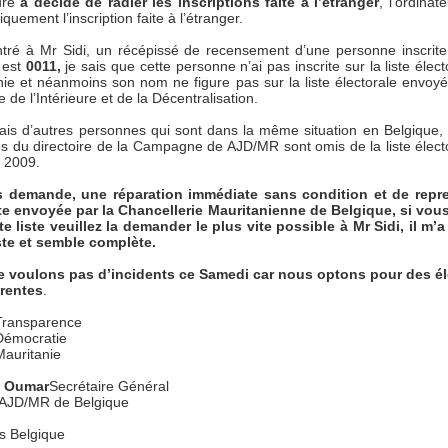
eure
a décidé de radier les inscriptions faite à l’étranger
, l’ordinate
quement l’inscription faite à l’étranger.
ntré à Mr Sidi, un récépissé de recensement d’une personne inscrite
 est
0011,
je sais que cette personne n’ai pas inscrite sur la liste élec
nie et néanmoins son nom ne figure pas sur la liste électorale envoyé
e de l’Intérieure et de la Décentralisation.
ais d’autres personnes qui sont dans la même situation en Belgique, 
 du directoire de la Campagne de AJD/MR sont omis de la liste élect
t 2009.
 demande, une réparation immédiate sans condition et de repre
ste envoyée par la Chancellerie Mauritanienne de Belgique, si vou
te liste veuillez la demander le plus vite possible à Mr Sidi, il m’
iste et semble complète.
 voulons pas d’incidents ce Samedi car nous optons pour des él
rentes
.
 Transparence
 Démocratie
Mauritanie
e Oumar
Secrétaire Général
 AJD/MR de Belgique
s Belgique