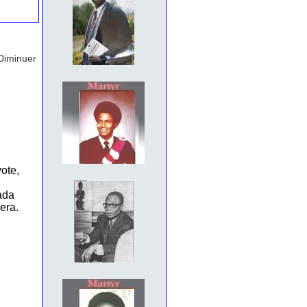
Diminuer
ote,
ada
era.