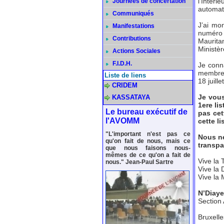
l’Intéri
Journées de concertation
automati
Communiqués
J’ai mo
Manifestations
numéro
Contributions
Maurita
Ministèr
Actions Sociales
F.I.D.H.
Je conn
membres
Liste de liens
18 juille
CRIDEM
Je vous
KASSATAYA
1ere li
Le bureau exécutif de
pas cet
l'AVOMM
cette l
"L'important n'est pas ce
Nous ne
qu'on fait de nous, mais ce
transpa
que nous faisons nous-
mêmes de ce qu'on a fait de
Vive la
nous." Jean-Paul Sartre
Vive la
Vive la 
N’Diay
Section
Bruxelle