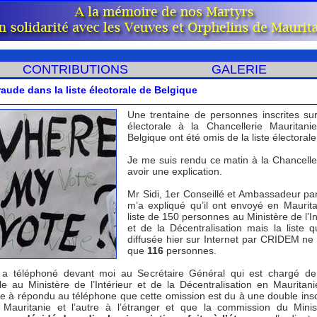
CONTRIBUTIONS
GALERIE
raude dans la liste électorale de Belgique
Une trentaine de personnes inscrites sur 
électorale à la Chancellerie Mauritan
Belgique ont été omis de la liste électorale
Je me suis rendu ce matin à la Chancelle
avoir une explication.
Mr Sidi, 1er Conseillé et Ambassadeur par
m’a expliqué qu’il ont envoyé en Maurit
liste de 150 personnes au Ministère de l’I
et de la Décentralisation mais la liste q
diffusée hier sur Internet par CRIDEM ne 
que
116
personnes.
 a téléphoné devant moi au Secrétaire Général qui est chargé de 
le au Ministère de l’Intérieur et de la Décentralisation en Mauritani
e à répondu au téléphone que cette omission est du à une double inscr
Mauritanie et l’autre à l’étranger et que la commission du Mini