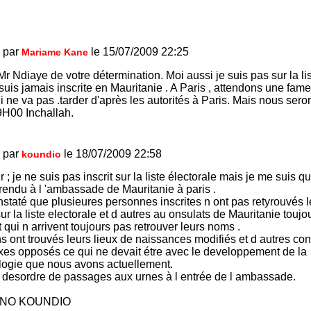
 par
le 15/07/2009 22:25
Mariame Kane
r Ndiaye de votre détermination. Moi aussi je suis pas sur la lis
suis jamais inscrite en Mauritanie . A Paris , attendons une fam
ui ne va pas .tarder d'après les autorités à Paris. Mais nous seron
9H00 Inchallah.
 par
le 18/07/2009 22:58
koundio
 ; je ne suis pas inscrit sur la liste électorale mais je me suis q
endu à l 'ambassade de Mauritanie à paris .
nstaté que plusieures personnes inscrites n ont pas retyrouvés 
r la liste electorale et d autres au onsulats de Mauritanie toujo
t qui n arrivent toujours pas retrouver leurs noms .
ns ont trouvés leurs lieux de naissances modifiés et d autres co
xes opposés ce qui ne devait étre avec le developpement de la
logie que nous avons actuellement.
e desordre de passages aux urnes à l entrée de l ambassade.
RNO KOUNDIO