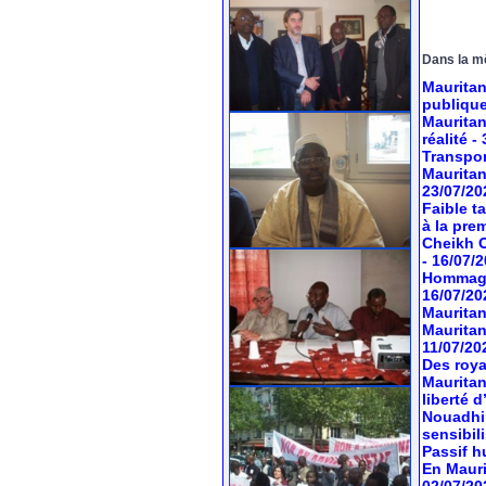
Dans la m
Mauritan
publiqu
Mauritan
réalité
-
Transport
Mauritan
23/07/20
Faible t
à la pre
Cheikh O
- 16/07/
Hommage 
16/07/20
Mauritan
Mauritan
11/07/20
Des roya
Mauritan
liberté 
Nouadhib
sensibil
Passif hu
En Mauri