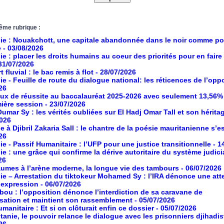
ême rubrique :
ie : Nouakchott, une capitale abandonnée dans le noir comme po
e
- 03/08/2026
ie : placer les droits humains au coeur des priorités pour en faire
 31/07/2026
 fluvial : le bac remis à flot
- 28/07/2026
ie - Feuille de route du dialogue national: les réticences de l’opp
26
aux de réussite au baccalauréat 2025-2026 avec seulement 13,56%
mière session
- 23/07/2026
umar Sy : les vérités oubliées sur El Hadj Omar Tall et son hérita
2026
à Djibril Zakaria Sall : le chantre de la poésie mauritanienne s’es
26
ie - Passif Humanitaire : l’UFP pour une justice transitionnelle
- 1
ie : une grâce qui confirme la dérive autoritaire du système judici
26
umes à l’arène moderne, la longue vie des tambours
- 06/07/2026
ie – Arrestation du tiktokeur Mohamed Sy : l’IRA dénonce une atte
d’expression
- 06/07/2026
ou : l’opposition dénonce l’interdiction de sa caravane de
isation et maintient son rassemblement
- 05/07/2026
manitaire : Et si on clôturait enfin ce dossier
- 05/07/2026
tanie, le pouvoir relance le dialogue avec les prisonniers djihadis