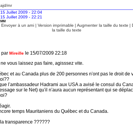
 ajd/mr
15 Juillet 2009 - 22:04
15 Juillet 2009 - 22:21
OMM
|
Envoyer à un ami
|
Version imprimable
|
Augmenter la taille du texte
|
la taille du texte
 par
le 15/07/2009 22:18
Mireille
e vous laissez pas faire, agisssez vite.
bec et au Canada plus de 200 personnes n'ont pas le droit de v
oi??
que l'ambassadeur Hadrami aux USA a avisé le consul du Can
essage sur le Net) qu'il n'aura aucun représentant qui se déplac
oi?
réagir.
 encore temps Mauritaniens du Québec et du Canada.
 la transparence ??????