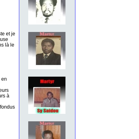
te et je
euse
s là le
u en
leurs
urs à
nfondus