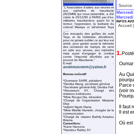
Source:
"L'Association d'aides aux veuves et
aux orphelins de mauritanie
Mercredi 
(AVOMM) qui nous rassemble, a été
Mercredi 
créée le 25/12/95 à PARIS par d'ex-
militaires mauritaniens ayant fui la
INFOS AV
terreur, l'oppression, la barbarie du
Accueil
colonel Mawiya o/ sid'ahmed Taya
......
Ces rescapés des geôles de ould
Taya, et de l'arbitraire, décidèrent,
pour ne jamais oublier ce qui leur est
arrivé, pour garder aussi la mémoire
des centaines de martyrs, de venir
en aide aux veuves, aux orphelins
1.
Posté
mais aussi d'engager le combat
contre l'impunité décrétée par le
pouvoir de Mauritanie."
Oumar n
E-mail :
avommavomm@yahoo.fr
Au Qué
Bureau exécutif
pourqu
*Ousmane SARR, président
*Demba Niang, secrétaire général
Parce 
*Secrétaire général Adjt; Demba Fall
(voir m
*Alousseyni SY, Chargé des
relations extérieures
Pourqu
*Mme Rougui Dia, trésorière
*Chargé de l’organisation Mariame
Diop
Il faut 
*adjoint Ngolo Diarra
*Mme Mireille Hamelin, chargée de la
Il est
communication
*Chargé de mission Bathily Amadou
Birama
Où est
Conseillers:
*Kane Harouna
*Hamdou Rabby SY