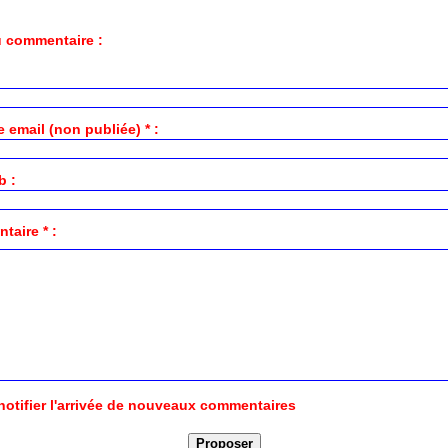
 commentaire :
 email (non publiée) * :
b :
aire * :
notifier l'arrivée de nouveaux commentaires