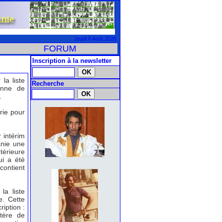
Jeudi 6 Août 2026
FORUM
Inscription à la newsletter
la liste
Recherche
ienne de
.
rie pour
 intérim
anie une
ntérieure
ui a été
contient
la liste
e. Cette
iption :
stère de