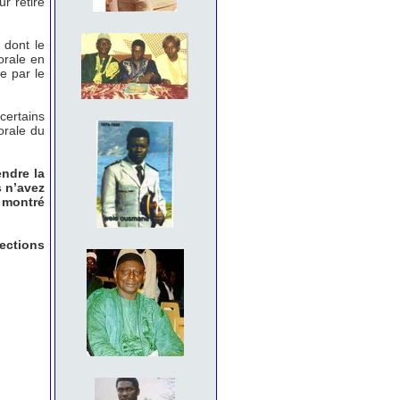
ur retire
 dont le
torale en
e par le
certains
orale du
ndre la
s n’avez
a montré
ections