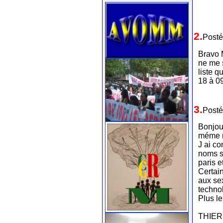
2.
Posté
Bravo M
ne me 
liste q
18 à 0
3.
Posté
Bonjour
méme r
J ai co
noms su
paris e
Certai
aux se
techno
Plus l
THIE