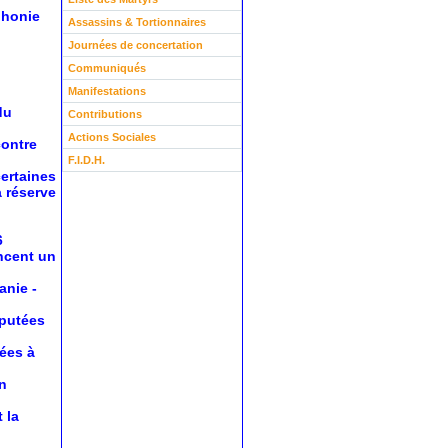
phonie
Assassins & Tortionnaires
Journées de concertation
Communiqués
Manifestations
du
Contributions
Actions Sociales
contre
F.I.D.H.
certaines
a réserve
6
oncent un
anie
-
éputées
nées à
n
 la