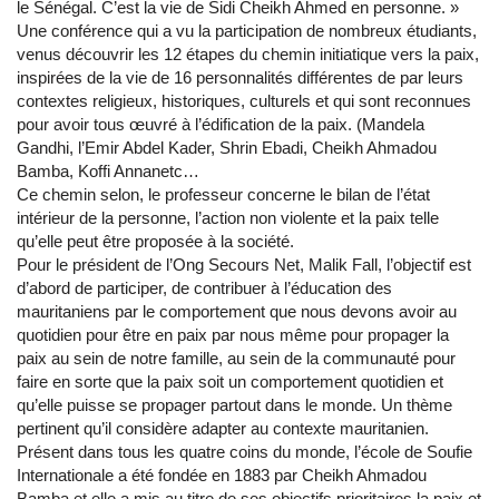
le Sénégal. C’est la vie de Sidi Cheikh Ahmed en personne. »
Une conférence qui a vu la participation de nombreux étudiants,
venus découvrir les 12 étapes du chemin initiatique vers la paix,
inspirées de la vie de 16 personnalités différentes de par leurs
contextes religieux, historiques, culturels et qui sont reconnues
pour avoir tous œuvré à l’édification de la paix. (Mandela
Gandhi, l’Emir Abdel Kader, Shrin Ebadi, Cheikh Ahmadou
Bamba, Koffi Annanetc…
Ce chemin selon, le professeur concerne le bilan de l’état
intérieur de la personne, l’action non violente et la paix telle
qu’elle peut être proposée à la société.
Pour le président de l’Ong Secours Net, Malik Fall, l’objectif est
d’abord de participer, de contribuer à l’éducation des
mauritaniens par le comportement que nous devons avoir au
quotidien pour être en paix par nous même pour propager la
paix au sein de notre famille, au sein de la communauté pour
faire en sorte que la paix soit un comportement quotidien et
qu’elle puisse se propager partout dans le monde. Un thème
pertinent qu’il considère adapter au contexte mauritanien.
Présent dans tous les quatre coins du monde, l’école de Soufie
Internationale a été fondée en 1883 par Cheikh Ahmadou
Bamba et elle a mis au titre de ses objectifs prioritaires la paix et