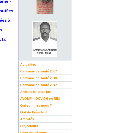
anie
-
éputées
nées à
n
 la
Actualités
Caravane de santé 2007
Caravane de santé 2010
Caravane de santé 2012
Articles les plus lus
AVOMM - OCVIDH en RIM
Qui sommes nous ?
Mot du Président
Activités
Projecteurs
Liste des Martyrs