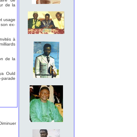
aire de
ur de la
et usage
 son ex-
nvités à
lliards
on de la
uya Ould
t-parade
Diminuer