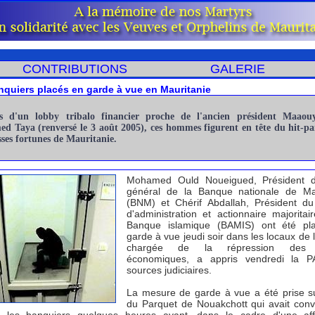
CONTRIBUTIONS
GALERIE
quiers placés en garde à vue en Mauritanie
 d'un lobby tribalo financier proche de l'ancien président Maao
d Taya (renversé le 3 août 2005), ces hommes figurent en tête du hit-pa
sses fortunes de Mauritanie.
Mohamed Ould Noueigued, Président di
général de la Banque nationale de Mau
(BNM) et Chérif Abdallah, Président du
d'administration et actionnaire majoritai
Banque islamique (BAMIS) ont été pl
garde à vue jeudi soir dans les locaux de 
chargée de la répression des 
économiques, a appris vendredi la 
sources judiciaires.
La mesure de garde à vue a été prise s
du Parquet de Nouakchott qui avait con