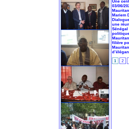
Une cent
03/06/20
Mauritan
Mariem 
Dialogue
une réun
Sénégal 
politiqu
Mauritan
filière 
Mauritan
d’élégan
1
2