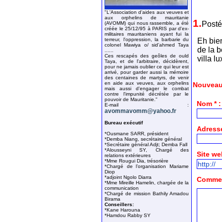
"L'Association d'aides aux veuves et
aux orphelins de mauritanie
1.
Posté
(AVOMM) qui nous rassemble, a été
créée le 25/12/95 à PARIS par d'ex-
militaires mauritaniens ayant fui la
Eh bie
terreur, l'oppression, la barbarie du
colonel Mawiya o/ sid'ahmed Taya
de la 
......
Ces rescapés des geôles de ould
villa 
Taya, et de l'arbitraire, décidèrent,
pour ne jamais oublier ce qui leur est
arrivé, pour garder aussi la mémoire
des centaines de martyrs, de venir
en aide aux veuves, aux orphelins
Nouveau
mais aussi d'engager le combat
contre l'impunité décrétée par le
pouvoir de Mauritanie."
Nom * :
E-mail :
avommavomm@yahoo.fr
Bureau exécutif
Adresse
*Ousmane SARR, président
*Demba Niang, secrétaire général
*Secrétaire général Adjt; Demba Fall
*Alousseyni SY, Chargé des
Site we
relations extérieures
*Mme Rougui Dia, trésorière
*Chargé de l’organisation Mariame
Diop
*adjoint Ngolo Diarra
Comment
*Mme Mireille Hamelin, chargée de la
communication
*Chargé de mission Bathily Amadou
Birama
Conseillers:
*Kane Harouna
*Hamdou Rabby SY