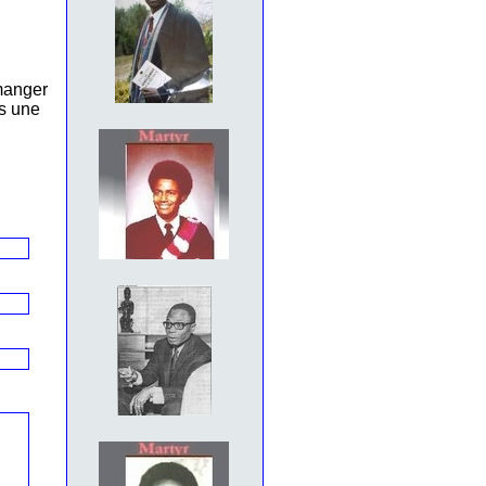
 manger
ns une