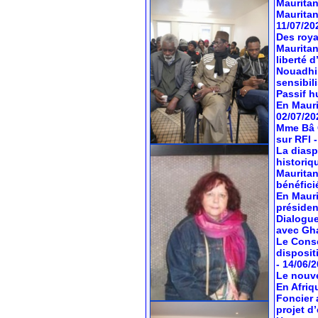
Mauritan
Mauritan
11/07/20
Des roya
Mauritan
liberté 
Nouadhib
sensibil
Passif hu
En Mauri
02/07/20
Mme Bâ C
sur RFI
La diasp
historiq
Mauritan
bénéfici
En Mauri
préside
Dialogue
avec Gh
Le Conse
dispositi
- 14/06/
Le nouve
En Afriq
Foncier 
projet d’