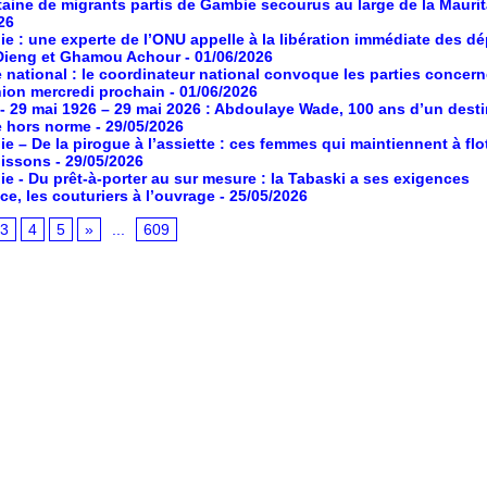
aine de migrants partis de Gambie secourus au large de la Maurit
26
ie : une experte de l’ONU appelle à la libération immédiate des d
Dieng et Ghamou Achour
- 01/06/2026
 national : le coordinateur national convoque les parties concer
ion mercredi prochain
- 01/06/2026
- 29 mai 1926 – 29 mai 2026 : Abdoulaye Wade, 100 ans d’un desti
e hors norme
- 29/05/2026
ie – De la pirogue à l’assiette : ces femmes qui maintiennent à flot
poissons
- 29/05/2026
ie - Du prêt-à-porter au sur mesure : la Tabaski a ses exigences
ce, les couturiers à l’ouvrage
- 25/05/2026
3
4
5
»
...
609