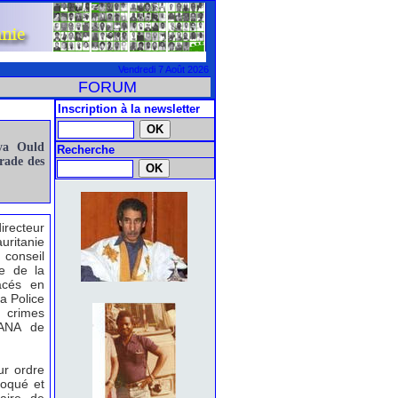
Vendredi 7 Août 2026
FORUM
Inscription à la newsletter
uya Ould
Recherche
rade des
recteur
ritanie
 conseil
re de la
acés en
la Police
crimes
PANA de
ur ordre
voqué et