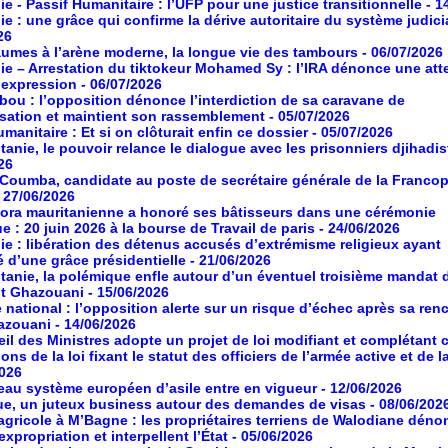
ie - Passif Humanitaire : l’UFP pour une justice transitionnelle
- 1
ie : une grâce qui confirme la dérive autoritaire du système judici
26
umes à l’arène moderne, la longue vie des tambours
- 06/07/2026
ie – Arrestation du tiktokeur Mohamed Sy : l’IRA dénonce une atte
d’expression
- 06/07/2026
ou : l’opposition dénonce l’interdiction de sa caravane de
isation et maintient son rassemblement
- 05/07/2026
manitaire : Et si on clôturait enfin ce dossier
- 05/07/2026
tanie, le pouvoir relance le dialogue avec les prisonniers djihadis
26
oumba, candidate au poste de secrétaire générale de la Franco
- 27/06/2026
ora mauritanienne a honoré ses bâtisseurs dans une cérémonie
ue : 20 juin 2026 à la bourse de Travail de paris
- 24/06/2026
ie : libération des détenus accusés d’extrémisme religieux ayant
é d’une grâce présidentielle
- 21/06/2026
tanie, la polémique enfle autour d’un éventuel troisième mandat 
nt Ghazouani
- 15/06/2026
 national : l’opposition alerte sur un risque d’échec après sa ren
azouani
- 14/06/2026
il des Ministres adopte un projet de loi modifiant et complétant 
ons de la loi fixant le statut des officiers de l’armée active et de l
2026
au système européen d’asile entre en vigueur
- 12/06/2026
ue, un juteux business autour des demandes de visas
- 08/06/202
agricole à M’Bagne : les propriétaires terriens de Walodiane dén
expropriation et interpellent l’État
- 05/06/2026