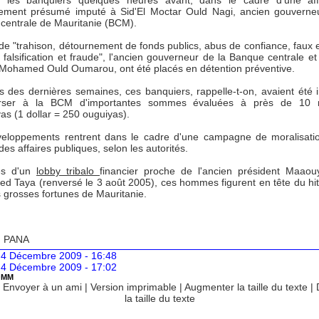
 les banquiers quelques heures avant, dans le cadre d'une aff
ement présumé imputé à Sid'El Moctar Ould Nagi, ancien gouverne
centrale de Mauritanie (BCM).
de "trahison, détournement de fonds publics, abus de confiance, faux 
 falsification et fraude", l'ancien gouverneur de la Banque centrale et
, Mohamed Ould Oumarou, ont été placés en détention préventive.
s des dernières semaines, ces banquiers, rappelle-t-on, avaient été i
rser à la BCM d'importantes sommes évaluées à près de 10 mi
as (1 dollar = 250 ouguiyas).
eloppements rentrent dans le cadre d'une campagne de moralisati
des affaires publiques, selon les autorités.
s d'un
lobby tribalo
financier proche de l'ancien président Maao
ed Taya (renversé le 3 août 2005), ces hommes figurent en tête du hi
 grosses fortunes de Mauritanie.
:
PANA
 4 Décembre 2009 - 16:48
 4 Décembre 2009 - 17:02
OMM
|
Envoyer à un ami
|
Version imprimable
|
Augmenter la taille du texte
|
la taille du texte