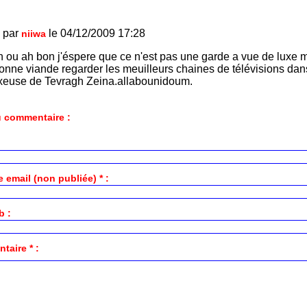
 par
le 04/12/2009 17:28
niiwa
n ou ah bon j'éspere que ce n'est pas une garde a vue de luxe
bonne viande regarder les meuilleurs chaines de télévisions da
luxeuse de Tevragh Zeina.allabounidoum.
 commentaire :
 email (non publiée) * :
b :
aire * :