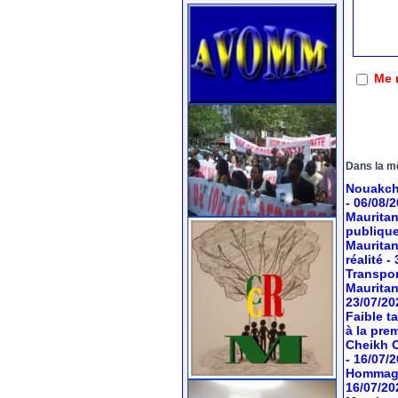
Me 
Dans la m
Nouakcho
- 06/08/
Mauritan
publiqu
Mauritan
réalité
-
Transport
Mauritan
23/07/20
Faible t
à la pre
Cheikh O
- 16/07/
Hommage 
16/07/20