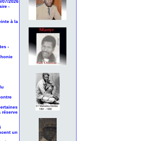
4/07/2026
aire
-
inte à la
tes
-
phonie
du
contre
certaines
a réserve
6
oncent un