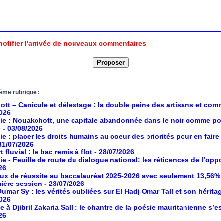
notifier l'arrivée de nouveaux commentaires
ême rubrique :
tt – Canicule et délestage : la double peine des artisans et co
2026
ie : Nouakchott, une capitale abandonnée dans le noir comme po
e
- 03/08/2026
ie : placer les droits humains au coeur des priorités pour en faire
 31/07/2026
 fluvial : le bac remis à flot
- 28/07/2026
ie - Feuille de route du dialogue national: les réticences de l’opp
26
aux de réussite au baccalauréat 2025-2026 avec seulement 13,56%
mière session
- 23/07/2026
umar Sy : les vérités oubliées sur El Hadj Omar Tall et son hérita
2026
à Djibril Zakaria Sall : le chantre de la poésie mauritanienne s’es
26