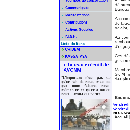
entendu
Journées de concertation
détourn
Communiqués
Banque 
Manifestations
Accusé 
Contributions
de faux,
adjoint
Actions Sociales
F.I.D.H.
Au cour
rembou
Liste de liens
d'ouguiy
CRIDEM
Ces dév
KASSATAYA
gestion 
Le bureau exécutif de
Membre
l'AVOMM
Sid'Ahm
"L'important n'est pas ce
des plus
qu'on fait de nous, mais ce
que nous faisons nous-
mêmes de ce qu'on a fait de
nous." Jean-Paul Sartre
Source
Vendredi
Vendredi
INFOS AV
Accueil