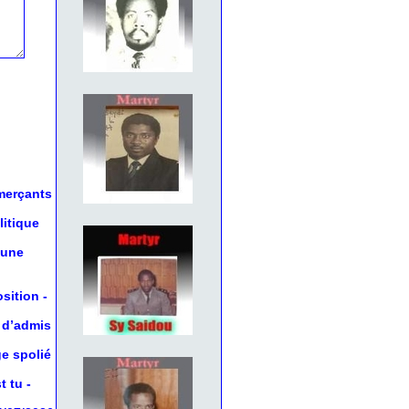
mmerçants
litique
 une
osition
-
 d’admis
ge spolié
t tu
-