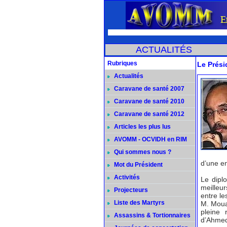
ACTUALITÉS
Rubriques
Le Présid
Actualités
Caravane de santé 2007
Caravane de santé 2010
Caravane de santé 2012
Articles les plus lus
AVOMM - OCVIDH en RIM
Qui sommes nous ?
d’une en
Mot du Président
Activités
Le diplo
meilleur
Projecteurs
entre le
Liste des Martyrs
M. Mouai
pleine 
Assassins & Tortionnaires
d’Ahmed