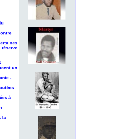
du
contre
certaines
a réserve
6
oncent un
anie
-
éputées
nées à
n
 la