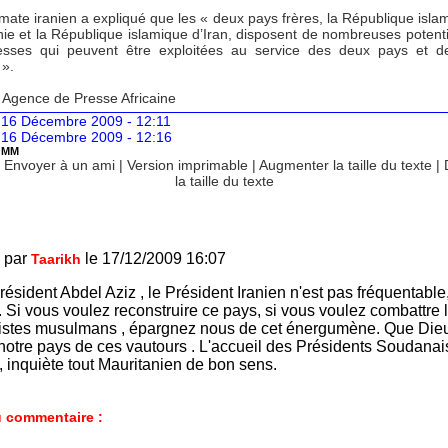
mate iranien a expliqué que les « deux pays frères, la République isla
ie et la République islamique d’Iran, disposent de nombreuses potentia
esses qui peuvent être exploitées au service des deux pays et d
 ».
: Agence de Presse Africaine
 16 Décembre 2009 - 12:11
 16 Décembre 2009 - 12:16
OMM
|
Envoyer à un ami
|
Version imprimable
|
Augmenter la taille du texte
|
la taille du texte
 par
le 17/12/2009 16:07
Taarikh
résident Abdel Aziz , le Président Iranien n'est pas fréquentable
. Si vous voulez reconstruire ce pays, si vous voulez combattre 
istes musulmans , épargnez nous de cet énergumène. Que Die
notre pays de ces vautours . L'accueil des Présidents Soudanai
, inquiète tout Mauritanien de bon sens.
 commentaire :