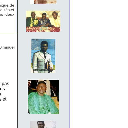
mique de
lités et
es deux
Diminuer
, pas
les
u
s et