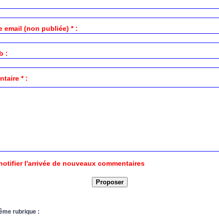
 email (non publiée) * :
b :
aire * :
notifier l'arrivée de nouveaux commentaires
ême rubrique :