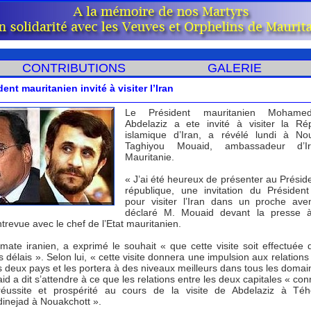
CONTRIBUTIONS
GALERIE
ent mauritanien invité à visiter l’Iran
Le Président mauritanien Mohame
Abdelaziz a ete invité à visiter la Ré
islamique d’Iran, a révélé lundi à No
Taghiyou Mouaid, ambassadeur d’I
Mauritanie.
« J’ai été heureux de présenter au Préside
république, une invitation du Président
pour visiter l’Iran dans un proche ave
déclaré M. Mouaid devant la presse à 
trevue avec le chef de l’Etat mauritanien.
mate iranien, a exprimé le souhait « que cette visite soit effectuée 
s délais ». Selon lui, « cette visite donnera une impulsion aux relations
s deux pays et les portera à des niveaux meilleurs dans tous les domai
d a dit s’attendre à ce que les relations entre les deux capitales « con
réussite et prospérité au cours de la visite de Abdelaziz à Téh
inejad à Nouakchott ».