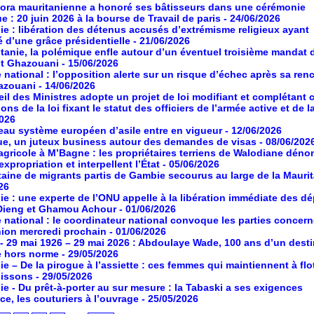
ora mauritanienne a honoré ses bâtisseurs dans une cérémonie
ue : 20 juin 2026 à la bourse de Travail de paris
- 24/06/2026
ie : libération des détenus accusés d’extrémisme religieux ayant
é d’une grâce présidentielle
- 21/06/2026
tanie, la polémique enfle autour d’un éventuel troisième mandat 
nt Ghazouani
- 15/06/2026
 national : l’opposition alerte sur un risque d’échec après sa ren
azouani
- 14/06/2026
il des Ministres adopte un projet de loi modifiant et complétant 
ons de la loi fixant le statut des officiers de l’armée active et de l
2026
au système européen d’asile entre en vigueur
- 12/06/2026
ue, un juteux business autour des demandes de visas
- 08/06/202
agricole à M’Bagne : les propriétaires terriens de Walodiane dén
expropriation et interpellent l’État
- 05/06/2026
aine de migrants partis de Gambie secourus au large de la Maurit
26
ie : une experte de l’ONU appelle à la libération immédiate des d
Dieng et Ghamou Achour
- 01/06/2026
 national : le coordinateur national convoque les parties concer
ion mercredi prochain
- 01/06/2026
- 29 mai 1926 – 29 mai 2026 : Abdoulaye Wade, 100 ans d’un desti
e hors norme
- 29/05/2026
ie – De la pirogue à l’assiette : ces femmes qui maintiennent à flot
poissons
- 29/05/2026
ie - Du prêt-à-porter au sur mesure : la Tabaski a ses exigences
ce, les couturiers à l’ouvrage
- 25/05/2026