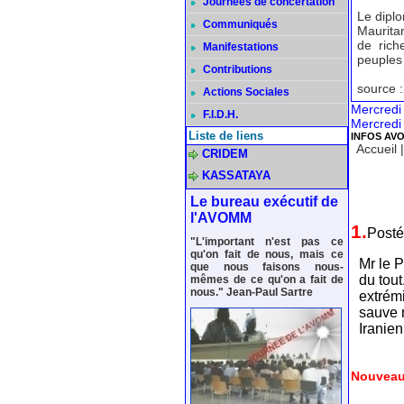
Journées de concertation
Le diplo
Communiqués
Mauritan
de rich
Manifestations
peuples
Contributions
source 
Actions Sociales
Mercredi
F.I.D.H.
Mercredi
Liste de liens
INFOS AV
Accueil
CRIDEM
KASSATAYA
Le bureau exécutif de
l'AVOMM
1.
Posté
"L'important n'est pas ce
qu'on fait de nous, mais ce
Mr le P
que nous faisons nous-
du tout
mêmes de ce qu'on a fait de
nous." Jean-Paul Sartre
extrém
sauve 
Iranien
Nouveau