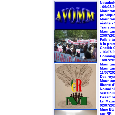
Nouakcho
- 06/08/
Mauritan
publiqu
Mauritan
réalité
-
Transport
Mauritan
23/07/20
Faible t
à la pre
Cheikh O
- 16/07/
Hommage 
16/07/20
Mauritan
Mauritan
11/07/20
Des roya
Mauritan
liberté 
Nouadhib
sensibil
Passif hu
En Mauri
02/07/20
Mme Bâ C
sur RFI