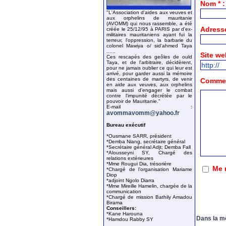
Nom * :
"L'Association d'aides aux veuves et
aux orphelins de mauritanie
(AVOMM) qui nous rassemble, a été
Adresse
créée le 25/12/95 à PARIS par d'ex-
militaires mauritaniens ayant fui la
terreur, l'oppression, la barbarie du
colonel Mawiya o/ sid'ahmed Taya
......
Site we
Ces rescapés des geôles de ould
Taya, et de l'arbitraire, décidèrent,
pour ne jamais oublier ce qui leur est
arrivé, pour garder aussi la mémoire
des centaines de martyrs, de venir
Comment
en aide aux veuves, aux orphelins
mais aussi d'engager le combat
contre l'impunité décrétée par le
pouvoir de Mauritanie."
E-mail :
avommavomm@yahoo.fr
Bureau exécutif
*Ousmane SARR, président
*Demba Niang, secrétaire général
*Secrétaire général Adjt; Demba Fall
*Alousseyni SY, Chargé des
relations extérieures
*Mme Rougui Dia, trésorière
Me 
*Chargé de l’organisation Mariame
Diop
*adjoint Ngolo Diarra
*Mme Mireille Hamelin, chargée de la
communication
*Chargé de mission Bathily Amadou
Birama
Conseillers:
*Kane Harouna
Dans la m
*Hamdou Rabby SY