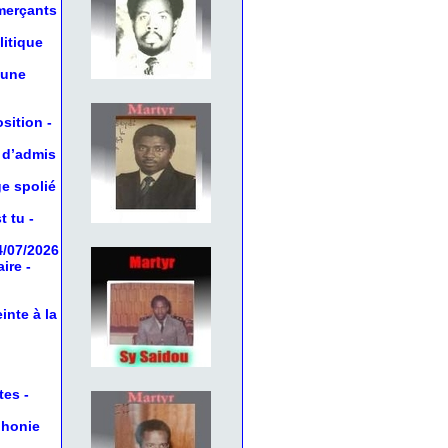
mmerçants
litique
 une
osition
-
 d’admis
ge spolié
t tu
-
4/07/2026
aire
-
inte à la
tes
-
phonie