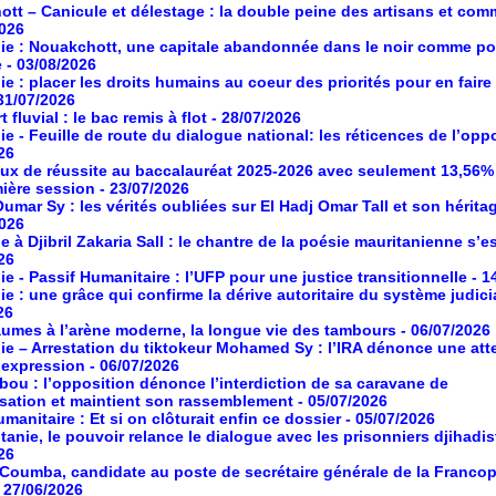
tt – Canicule et délestage : la double peine des artisans et co
2026
ie : Nouakchott, une capitale abandonnée dans le noir comme po
e
- 03/08/2026
ie : placer les droits humains au coeur des priorités pour en faire
 31/07/2026
 fluvial : le bac remis à flot
- 28/07/2026
ie - Feuille de route du dialogue national: les réticences de l’opp
26
aux de réussite au baccalauréat 2025-2026 avec seulement 13,56%
mière session
- 23/07/2026
umar Sy : les vérités oubliées sur El Hadj Omar Tall et son hérita
2026
à Djibril Zakaria Sall : le chantre de la poésie mauritanienne s’es
26
ie - Passif Humanitaire : l’UFP pour une justice transitionnelle
- 1
ie : une grâce qui confirme la dérive autoritaire du système judici
26
umes à l’arène moderne, la longue vie des tambours
- 06/07/2026
ie – Arrestation du tiktokeur Mohamed Sy : l’IRA dénonce une atte
d’expression
- 06/07/2026
ou : l’opposition dénonce l’interdiction de sa caravane de
isation et maintient son rassemblement
- 05/07/2026
manitaire : Et si on clôturait enfin ce dossier
- 05/07/2026
tanie, le pouvoir relance le dialogue avec les prisonniers djihadis
26
oumba, candidate au poste de secrétaire générale de la Franco
- 27/06/2026