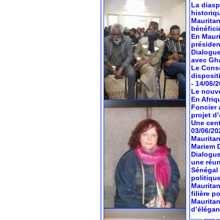
La diasp
historiq
Mauritan
bénéfici
En Mauri
préside
Dialogue
avec Gh
Le Conse
dispositi
- 14/06/
Le nouve
En Afriq
Foncier 
projet d’
Une cent
03/06/20
Mauritan
Mariem 
Dialogue
une réun
Sénégal 
politiqu
Mauritan
filière 
Mauritan
d’élégan