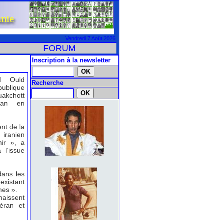
Vendredi 7 Août 2026
FORUM
Inscription à la newsletter
d Ould
Recherche
publique
uakchott
ran en
nt de la
 iranien
nir », a
l’issue
dans les
 existant
nes ».
naissent
éran et